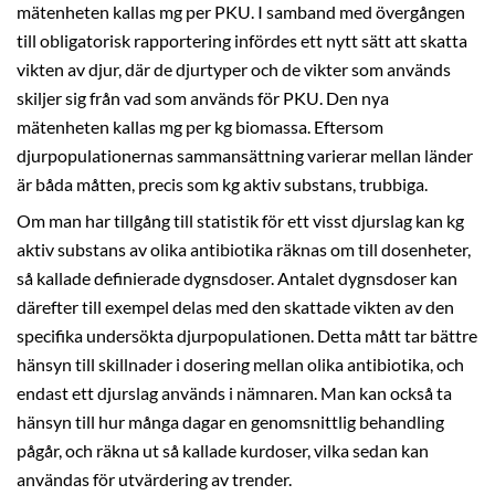
mätenheten kallas mg per PKU. I samband med övergången
till obligatorisk rapportering infördes ett nytt sätt att skatta
vikten av djur, där de djurtyper och de vikter som används
skiljer sig från vad som används för PKU. Den nya
mätenheten kallas mg per kg biomassa. Eftersom
djurpopulationernas sammansättning varierar mellan länder
är båda måtten, precis som kg aktiv substans, trubbiga.
Om man har tillgång till statistik för ett visst djurslag kan kg
aktiv substans av olika antibiotika räknas om till dosenheter,
så kallade definierade dygnsdoser. Antalet dygnsdoser kan
därefter till exempel delas med den skattade vikten av den
specifika undersökta djurpopulationen. Detta mått tar bättre
hänsyn till skillnader i dosering mellan olika antibiotika, och
endast ett djurslag används i nämnaren. Man kan också ta
hänsyn till hur många dagar en genomsnittlig behandling
pågår, och räkna ut så kallade kurdoser, vilka sedan kan
användas för utvärdering av trender.