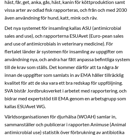
häst, får, get, anka, gås, häst, kanin för köttproduktion samt
vissa arter av odlad fisk rapporteras, och från och med 2030
även användning för hund, katt, mink och räv.
Det nya systemet för insamling kallas ASU (antimicrobial
sales and use), och rapporterna ESUAvet (Euro-pean sales
and use of antimicrobials in veterinary medicine). För
flertalet länder är systemen för insamling av uppgifter om
användning nya, och andra har fått anpassa befintliga system
till de krav som ställs. Det kommer därför att ta några år
innan de uppgifter som samlats in av EMA håller tillräcklig
kvalitet för att de ska vara ett bra redskap för uppföljning.
SVA bistår Jordbruksverket i arbetet med rapportering, och
bidrar med expertstöd till EMA genom en arbetsgrupp som
kallas ESUAvet WG.
Världsorganisationen för djurhälsa (WOAH) samlar in,
sammanställer och publicerar i rapporten Animuse (Animal
antimicrobial use) statistik över förbrukning av antibiotika