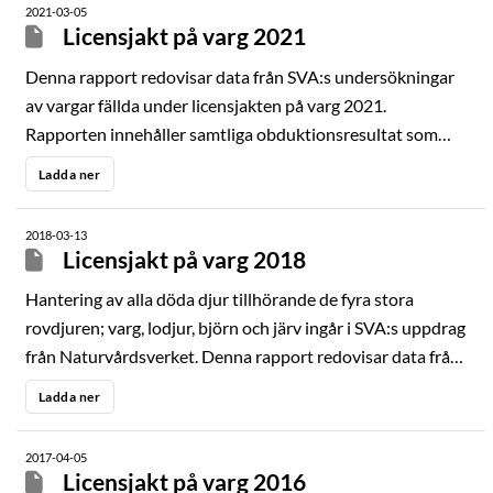
2021-03-05
tidigare dräktighet. Medelvikten var 32 kg. Tre av de 12
Licensjakt på varg 2021
hanarna hade kryptorkism, en inte ovanlig
Denna rapport redovisar data från SVA:s undersökningar
testikelmissbildning hos svenska vargar.
av vargar fällda under licensjakten på varg 2021.
Rapporten innehåller samtliga obduktionsresultat som
framkommit under obduktion och ersätter enskilda
Ladda ner
obduktionsutlåtanden.
2018-03-13
Licensjakt på varg 2018
Hantering av alla döda djur tillhörande de fyra stora
rovdjuren; varg, lodjur, björn och järv ingår i SVA:s uppdrag
från Naturvårdsverket. Denna rapport redovisar data från
SVA:s undersökningar av vargar fällda under licensjakten
Ladda ner
på varg 2018. Rapporten innehåller samtliga
obduktionsresultat som framkommit under obduktion och
2017-04-05
ersätter enskilda obduktionsutlåtanden.
Licensjakt på varg 2016