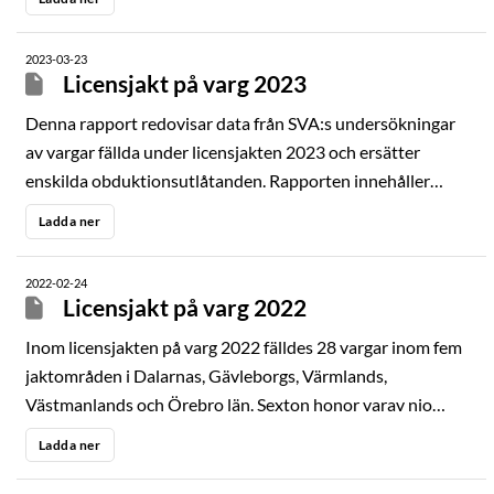
obduktionerna.
2023-03-23
Licensjakt på varg 2023
Denna rapport redovisar data från SVA:s undersökningar
av vargar fällda under licensjakten 2023 och ersätter
enskilda obduktionsutlåtanden. Rapporten innehåller
obduktionsresultaten som framkommit under
Ladda ner
obduktionerna utförda av viltsektionens patologer.
2022-02-24
Licensjakt på varg 2022
Inom licensjakten på varg 2022 fälldes 28 vargar inom fem
jaktområden i Dalarnas, Gävleborgs, Värmlands,
Västmanlands och Örebro län. Sexton honor varav nio
vuxna och 12 hanar varav sju vuxna fälldes. Tolv vargar
Ladda ner
bedömdes var födda våren 2021, varav fem var hanar och
sju var honor. Sex av de vuxna honorna visade spår efter