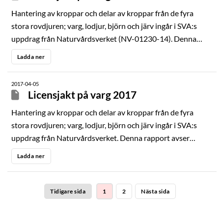
Hantering av kroppar och delar av kroppar från de fyra
stora rovdjuren; varg, lodjur, björn och järv ingår i SVA:s
uppdrag från Naturvårdsverket (NV-01230-14). Denna
rapport avser resultat av undersökningar på SVA gjorda på
Ladda ner
insända kroppar från licensjakten på varg 2016. Denna
rapport innehåller samtliga obduktionsresultat som
2017-04-05
framkommit under obduktion och ersätter enskilda
Licensjakt på varg 2017
obduktionsutlåtanden.
Hantering av kroppar och delar av kroppar från de fyra
stora rovdjuren; varg, lodjur, björn och järv ingår i SVA:s
uppdrag från Naturvårdsverket. Denna rapport avser
resultat av undersökningar på SVA gjorda på insända
Ladda ner
kroppar från licensjakten på varg 2017. Denna rapport är
en rapport gällande vargar fällda under licensjakten 2017.
Rapporten innehåller samtliga obduktionsresultat som
Tidigare sida
1
2
Nästa sida
framkommit under obduktion och ersätter enskilda
obduktionsutlåtanden.