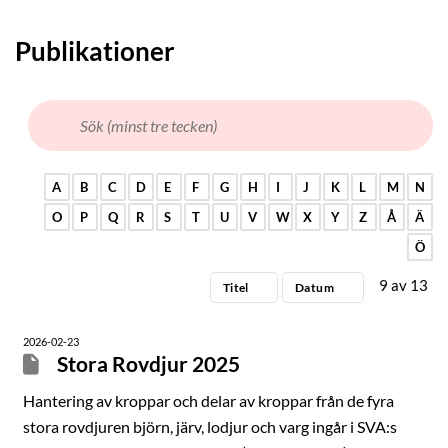
Publikationer
A
B
C
D
E
F
G
H
I
J
K
L
M
N
O
P
Q
R
S
T
U
V
W
X
Y
Z
Å
Ä
Ö
9
av
13
Titel
Datum
2026-02-23
Stora Rovdjur 2025
Hantering av kroppar och delar av kroppar från de fyra
stora rovdjuren björn, järv, lodjur och varg ingår i SVA:s