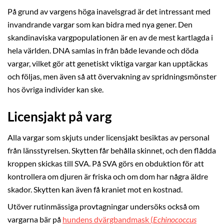
På grund av vargens höga inavelsgrad är det intressant med
invandrande vargar som kan bidra med nya gener. Den
skandinaviska vargpopulationen är en av de mest kartlagda i
hela världen. DNA samlas in från både levande och döda
vargar, vilket gör att genetiskt viktiga vargar kan upptäckas
och följas, men även så att övervakning av spridningsmönster
hos övriga individer kan ske.
Licensjakt på varg
Alla vargar som skjuts under licensjakt besiktas av personal
från länsstyrelsen. Skytten får behålla skinnet, och den flådda
kroppen skickas till SVA. På SVA görs en obduktion för att
kontrollera om djuren är friska och om dom har några äldre
skador. Skytten kan även få kraniet mot en kostnad.
Utöver rutinmässiga provtagningar undersöks också om
vargarna bär på
hundens dvärgbandmask (
Echinococcus