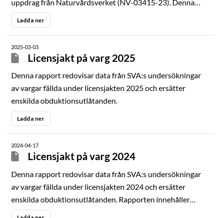
uppdrag från Naturvårdsverket (NV-03415-23). Denna
årsrapport redovisar resultat från de aktiviteter som
Ladda ner
utförts inom detta uppdrag under 2025. Viltsektionen
inom avdelningen för patologi och viltsjukdomar på SVA
2025-03-03
ansvarar för hantering och sammanställning av prover
Licensjakt på varg 2025
samt data från döda stora rovdjur. Rapporten har en
Denna rapport redovisar data från SVA:s undersökningar
sammanfattande del varefter resultat från respektive
av vargar fällda under licensjakten 2025 och ersätter
djurslag presenteras
enskilda obduktionsutlåtanden.
Ladda ner
2024-04-17
Licensjakt på varg 2024
Denna rapport redovisar data från SVA:s undersökningar
av vargar fällda under licensjakten 2024 och ersätter
enskilda obduktionsutlåtanden. Rapporten innehåller
obduktionsresultaten som framkommit under
Ladda ner