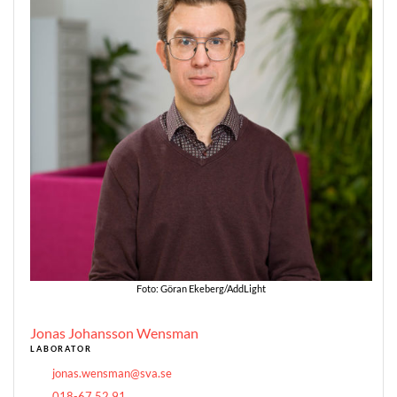
Foto: Göran Ekeberg/AddLight
Jonas Johansson Wensman
LABORATOR
jonas.wensman@sva.se
018-67 52 91