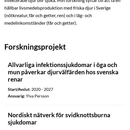
infekterade djur blir sjuka. Min forskning syftar till att få en
hållbar livsmedelsproduktion med friska djur i Sverige
(nötkreatur, får och getter, ren) och i låg- och
medelinkomstländer (får och getter).
Forskningsprojekt
Allvarliga infektionssjukdomar i öga och
mun påverkar djurvälfärden hos svenska
renar
Start/Avslut:
2020 - 2027
Ansvarig:
Ylva Persson
Nordiskt nätverk för svidknottsburna
sjukdomar