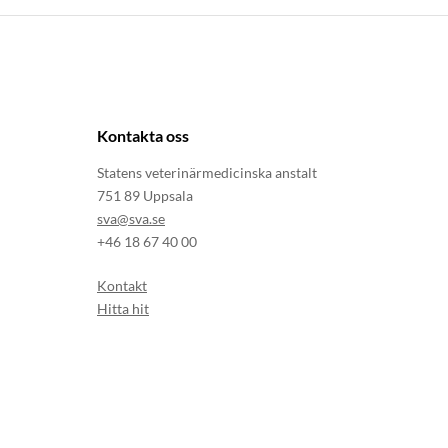
Kontakta oss
Statens veterinärmedicinska anstalt
751 89 Uppsala
sva@sva.se
+46 18 67 40 00
Kontakt
Hitta hit