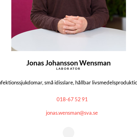
Jonas Johansson Wensman
LABORATOR
nfektionssjukdomar, små idisslare, hållbar livsmedelsprodukti
018-67 52 91
jonas.wensman@sva.se