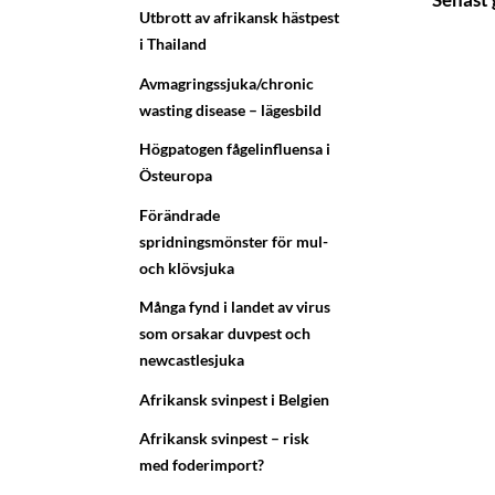
Utbrott av afrikansk hästpest
i Thailand
Avmagringssjuka/chronic
wasting disease – lägesbild
Högpatogen fågelinfluensa i
Östeuropa
Förändrade
spridningsmönster för mul-
och klövsjuka
Många fynd i landet av virus
som orsakar duvpest och
newcastlesjuka
Afrikansk svinpest i Belgien
Afrikansk svinpest – risk
med foderimport?