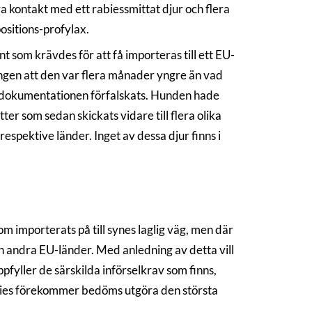
a kontakt med ett rabiessmittat djur och flera
sitions-profylax.
t som krävdes för att få importeras till ett EU-
ngen att den var flera månader yngre än vad
tt dokumentationen förfalskats. Hunden hade
er som sedan skickats vidare till flera olika
 respektive länder. Inget av dessa djur finns i
m importerats på till synes laglig väg, men där
h andra EU-länder. Med anledning av detta vill
ppfyller de särskilda införselkrav som finns,
rabies förekommer bedöms utgöra den största