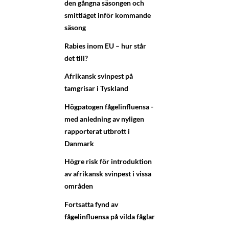
den gångna säsongen och
smittläget inför kommande
säsong
Rabies inom EU – hur står
det till?
Afrikansk svinpest på
tamgrisar i Tyskland
Högpatogen fågelinfluensa -
med anledning av nyligen
rapporterat utbrott i
Danmark
Högre risk för introduktion
av afrikansk svinpest i vissa
områden
Fortsatta fynd av
fågelinfluensa på vilda fåglar