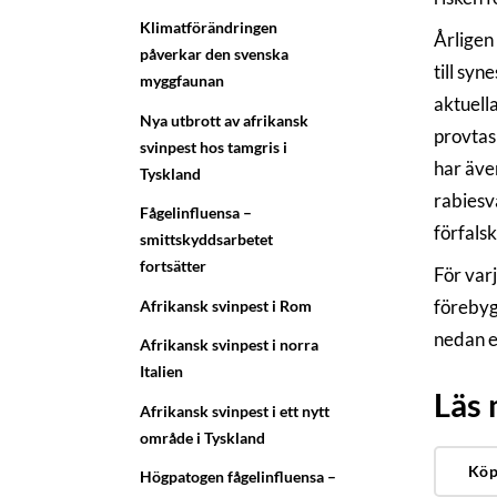
Klimatförändringen
Årligen 
påverkar den svenska
till syn
myggfaunan
aktuella
Nya utbrott av afrikansk
provtas
svinpest hos tamgris i
har äve
Tyskland
rabiesva
Fågelinfluensa –
förfalsk
smittskyddsarbetet
fortsätter
För varj
förebygg
Afrikansk svinpest i Rom
nedan e
Afrikansk svinpest i norra
Italien
Läs
Afrikansk svinpest i ett nytt
område i Tyskland
Köp
Högpatogen fågelinfluensa –