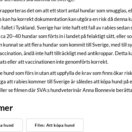
rapporteras det om att ett stort antal hundar som smugglas, ell
es kan ha korrekt dokumentation kan utgöra en risk då denna kan
 fallet i Tyskland. Sverige har inte haft ett fall av rabies seda
 ca 20–40 hundar som förts in i landet på felaktigt sätt, eller
n kunnat se att flera hundar som kommit till Sverige, med till
ccination, ändå inte haft tillräckligt med antikroppar. Detta 
ats eller att vaccinationen inte genomförts korrekt.
e hund som förs in utan att uppfylla de krav som finns ökar riske
a att rabies kommer till Sverige är således att köpa hund på et
ller se filmen där SVA:s hundveterinär Anna Bonnevie berättar
 mer
a hund
Film: Att köpa hund