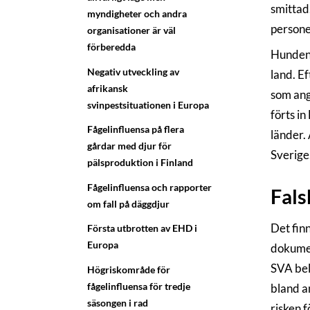
smittad
myndigheter och andra
persone
organisationer är väl
förberedda
Hunden h
Negativ utveckling av
land. E
afrikansk
som ang
svinpestsituationen i Europa
förts in
Fågelinfluensa på flera
länder. 
gårdar med djur för
Sverige
pälsproduktion i Finland
Fågelinfluensa och rapporter
Fals
om fall på däggdjur
Det fin
Första utbrotten av EHD i
Europa
dokumen
SVA bely
Högriskområde för
fågelinfluensa för tredje
bland a
säsongen i rad
risken f