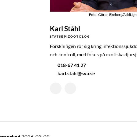
Foto: Göran Ekeberg/AddLigh
Karl Ståhl
STATSEPIZOOTOLOG
Forskningen rör sig kring infektionssjuk
och kontroll, med fokus på exotiska djurs
018-67 41 27
karl.stahl@sva.se
 granskad
2026-03-09