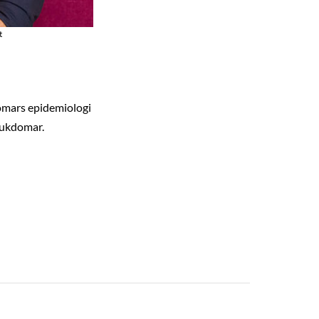
t
domars epidemiologi
jukdomar.