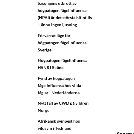
Säsongens utbrott av
högpatogen fågelinfluensa
(HPAI) är det största hitintills
– ännu ingen ljusning
Förvärrat läge för
högpatogen fågelinfluensa i
Sverige
Högpatogen fågelinfluensa
H5N8 i Skåne
Fynd av högpatogen
fågelinfluensa hos vilda
fåglar i Nederländerna
Nytt fall av CWD på vildren i
Norge
Afrikansk svinpest hos
vildsvin i Tyskland
Senast