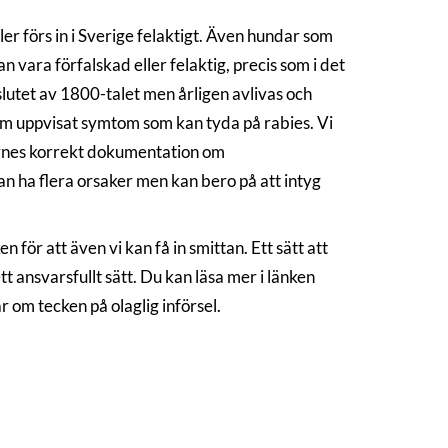
er förs in i Sverige felaktigt. Även hundar som
 vara förfalskad eller felaktig, precis som i det
n slutet av 1800-talet men årligen avlivas och
 som uppvisat symtom som kan tyda på rabies. Vi
 synes korrekt dokumentation om
kan ha flera orsaker men kan bero på att intyg
n för att även vi kan få in smittan. Ett sätt att
t ansvarsfullt sätt. Du kan läsa mer i länken
 om tecken på olaglig införsel.