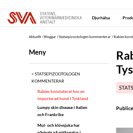
Djurhälsa
Produ
Aktuellt
Bloggar
Statsepizootologen kommenterar
Rabies konst
Meny
Rab
Ty
STATSEPIZOOTOLOGEN
KOMMENTERAR
STAT
Rabies konstaterat hos en
importerad hund i Tyskland
Lumpy skin disease i Italien
Public
och Frankrike
Mul- och klövsjuka har
påvisats på nötkreatur i