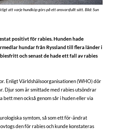
tigt att varje hundköp görs på ett ansvarsfullt sätt. Bild: Sun
stat positivt för rabies. Hunden hade
edlar hundar från Ryssland till flera länder i
iesfritt och senast de hade ett fall av rabies
or. Enligt Världshälsoorganisationen (WHO) dör
ar. Djur som är smittade med rabies utsöndrar
via bett men också genom sår i huden eller via
eurologiska symtom, så som ett för-ändrat
rovtogs den för rabies och kunde konstateras