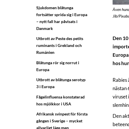
Sjukdomen blåtunga
Även hunda
fortsätter sprida sig i Europa
Jib/Pixab
– nytt fall har påvisats i
Danmark
Den 10 
Utbrott av Peste des petits
ruminants i Grekland och
importe
Rumänien
Europa.
Blåtunga rör sig norrut i
hos hun
Europa
Rabies 
Utbrott av blåtunga serotyp
3 i Europa
nästan 
viruset 
Fågelinfluensa konstaterad
hos mjölkkor i USA
slemhin
Afrikansk svinpest för första
Den akt
gången i Sverige – mycket
beteend
allvarligt läge men