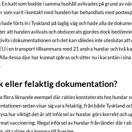
. En katt som bodde i samma hushåll avlivades på grund av när
r som varit i kontakt med hunden har behandlats med postexpo
ade förts in i Tyskland på laglig väg och hade alla de dokumen
fter att hunden avlivats och obducerats gjordes dock bedömni
ivits i dokumentationen och det kan således inte uteslutas a
 EU i en transport tillsammans med 21 andra hundar och två katt
Alla dessa djur har kunnat spåras och sitter nu i karantän i sina
.
k eller felaktig dokumentation?
ns flera liknande exempel där rabies konstaterats hos hundar so
tationen sedan visar sig vara felaktig, från både Tyskland oc
sa hur viktigt det är att införsel av hundar görs korrekt och u
nnat vaccinering. Illegal införsel av hundar från länder där 
ör att rabies ska komma till Sverige.