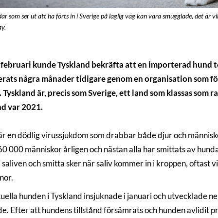
r som ser ut att ha förts in i Sverige på laglig väg kan vara smugglade, det är vik
ay.
februari kunde Tyskland bekräfta att en importerad hund te
rats några månader tidigare genom en organisation som förm
 Tyskland är, precis som Sverige, ett land som klassas som rab
d var 2021.
är en dödlig virussjukdom som drabbar både djur och människ
60 000 människor årligen och nästan alla har smittats av hund
i saliven och smitta sker när saliv kommer in i kroppen, oftast 
nor.
uella hunden i Tyskland insjuknade i januari och utvecklade n
e. Efter att hundens tillstånd försämrats och hunden avlidit p