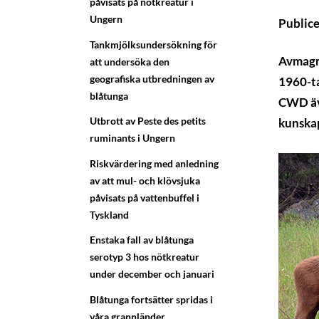
påvisats på nötkreatur i
Ungern
Public
Tankmjölksundersökning för
Avmagri
att undersöka den
geografiska utbredningen av
1960-ta
blåtunga
CWD äve
Utbrott av Peste des petits
kunskap
ruminants i Ungern
Riskvärdering med anledning
av att mul- och klövsjuka
påvisats på vattenbuffel i
Tyskland
Enstaka fall av blåtunga
serotyp 3 hos nötkreatur
under december och januari
Blåtunga fortsätter spridas i
våra grannländer