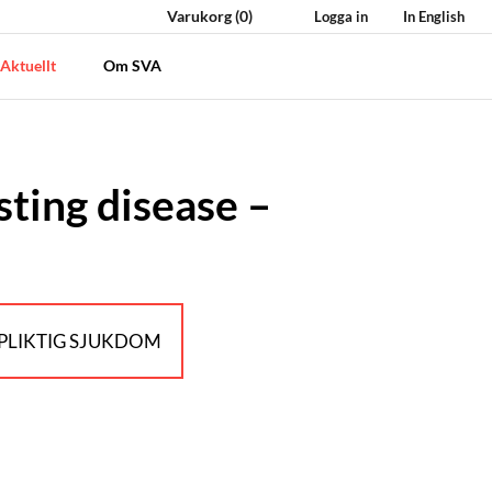
Varukorg
(0)
Logga in
In English
Aktuellt
Om SVA
ting disease –
LIKTIG SJUKDOM