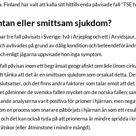
. Finland har valt att kalla sitt hittills enda påvisade fall "TSE 
tan eller smittsam sjukdom?
 har tre fall påvisats i Sverige: två i Arjeplog och ett i Arvidsja
ch avlivades på grund av dålig kondition och beteendeförändrin
och enligt jägarna uppvisade hon inga symptom.
fall påvisas inom ett begränsat geografiskt område (inom cirka
t tänka att det är en smittsam sjukdom som orsakat detta. Det 
slutsatser, och det finns andra faktorer som talar emot att d
 vet påminner de svenska fallen mycket om de norska fallen; samt
ande analyserna varit positiva för prioner i hjärnan, men nega
m en process som snarare påbörjats i hjärnan än som ett result
, och det kan också tyda på att prionerna är mindre spridda i 
ätskor (eller åtminstone i mindre mängd).