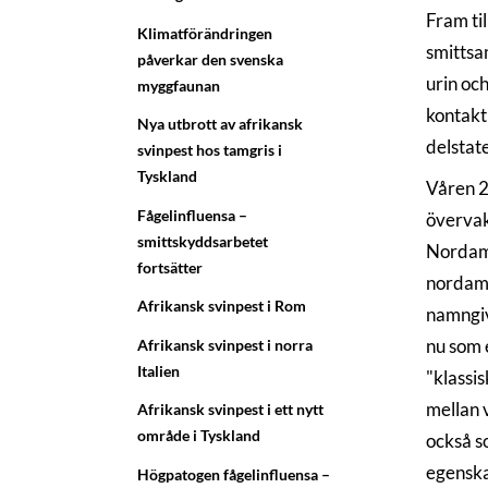
Fram ti
Klimatförändringen
smittsa
påverkar den svenska
urin och
myggfaunan
kontakt
Nya utbrott av afrikansk
delstat
svinpest hos tamgris i
Tyskland
Våren 2
Fågelinfluensa –
övervakn
smittskyddsarbetet
Nordame
fortsätter
nordame
Afrikansk svinpest i Rom
namngiv
nu som 
Afrikansk svinpest i norra
Italien
"klassi
mellan 
Afrikansk svinpest i ett nytt
område i Tyskland
också s
egenskap
Högpatogen fågelinfluensa –