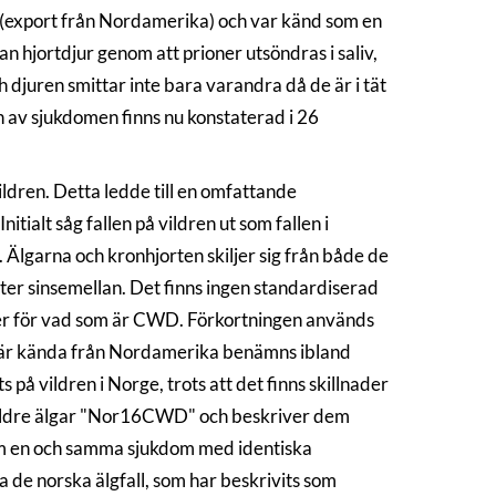
(export från Nordamerika) och var känd som en
n hjortdjur genom att prioner utsöndras i saliv,
h djuren smittar inte bara varandra då de är i tät
 av sjukdomen finns nu konstaterad i 26
ldren. Detta ledde till en omfattande
itialt såg fallen på vildren ut som fallen i
Älgarna och kronhjorten skiljer sig från både de
ter sinsemellan. Det finns ingen standardiserad
ier för vad som är CWD. Förkortningen används
 är kända från Nordamerika benämns ibland
å vildren i Norge, trots att det finns skillnader
s äldre älgar "Nor16CWD" och beskriver dem
 om en och samma sjukdom med identiska
a de norska älgfall, som har beskrivits som