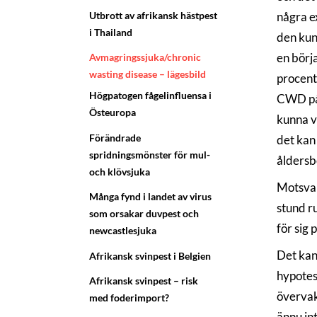
Utbrott av afrikansk hästpest
några e
i Thailand
den kun
en börj
Avmagringssjuka/chronic
wasting disease – lägesbild
procent
Högpatogen fågelinfluensa i
CWD på v
Östeuropa
kunna va
Förändrade
det kan
spridningsmönster för mul-
åldersb
och klövsjuka
Motsvar
Många fynd i landet av virus
stund r
som orsakar duvpest och
för sig
newcastlesjuka
Det kans
Afrikansk svinpest i Belgien
hypotes
Afrikansk svinpest – risk
övervak
med foderimport?
ännu in