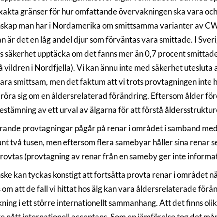
xakta gränser för hur omfattande övervakningen ska vara och d
skap man har i Nordamerika om smittsamma varianter av CWD ä
an är det en låg andel djur som förväntas vara smittade. I Sver
s säkerhet upptäcka om det fanns mer än 0,7 procent smittade
ildren i Nordfjella). Vi kan ännu inte med säkerhet utesluta a
ra smittsam, men det faktum att vi trots provtagningen inte hi
 röra sig om en åldersrelaterad förändring. Eftersom ålder före
estämning av ett urval av älgarna för att förstå åldersstruktu
ande provtagningar pågår på renar i området i samband med sl
unt två tusen, men eftersom flera samebyar håller sina renar
 provtas (provtagning av renar från en sameby ger inte inform
ke kan tyckas konstigt att fortsätta provta renar i området när 
 om att de fall vi hittat hos älg kan vara åldersrelaterade fö
ning i ett större internationellt sammanhang. Att det finns ol
te nått internationell acceptans. Som en jämförelse tog det må