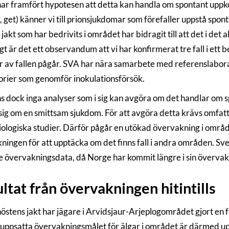
ar framfört hypotesen att detta kan handla om spontant uppk
r, get) känner vi till prionsjukdomar som förefaller uppstå spon
jakt som har bedrivits i området har bidragit till att det i det
gt är det ett observandum att vi har konfirmerat tre fall i ett
r av fallen pågår. SVA har nära samarbete med referenslaborat
orier som genomför inokulationsförsök.
ns dock inga analyser som i sig kan avgöra om det handlar om
 sig om en smittsam sjukdom. För att avgöra detta krävs omfa
ologiska studier. Därför pågår en utökad övervakning i områd
ningen för att upptäcka om det finns fall i andra områden. Sv
e övervakningsdata, då Norge har kommit längre i sin övervak
ltat från övervakningen hitintills
östens jakt har jägare i Arvidsjaur-Arjeplogområdet gjort en f
uppsatta övervakningsmålet för älgar i området är därmed uppfyl