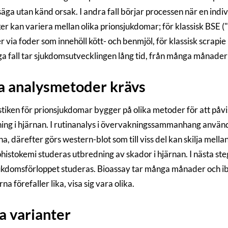
 säga utan känd orsak. I andra fall börjar processen när en indiv
ker kan variera mellan olika prionsjukdomar; för klassisk BSE 
r via foder som innehöll kött- och benmjöl, för klassisk scrapi
ga fall tar sjukdomsutvecklingen lång tid, från många månader up
a analysmetoder krävs
tiken för prionsjukdomar bygger på olika metoder för att påvi
ing i hjärnan. I rutinanalys i övervakningssammanhang använd
a, därefter görs western-blot som till viss del kan skilja mell
istokemi studeras utbredning av skador i hjärnan. I nästa steg 
jukdomsförloppet studeras. Bioassay tar många månader och ib
na förefaller lika, visa sig vara olika.
a varianter