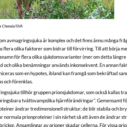
ka Chenais/SVA
om avmagringssjuka är komplex och det finns ännu många frågor
s flera olika faktorer som bidrar till förvirring. Till att börj
snamn för flera olika sjukdomsvarianter (mer om detta längre 
lld och olika benämningar används inkonsekvent. En annan faktor
ceras som en hypotes, ibland kan framgå som bekräftad sann
as och förenklas.
ngssjuka tillhör gruppen prionsjukdomar, som också kallas tr
öringsbara tvättsvampslika hjärnförändringar". Gemensamt fö
teiner ändrar tredimensionell struktur; de blir stabila och bry
r normala prionproteiner i sin närhet så att även de ändrar s
rickor. Ansamlingar av prioner skadar cellerna. För vissa pri