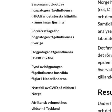
Norge h
Säsongens utbrott av
(nöt, få
högpatogen fågelinfluensa
(HPAI) är det största hitintills
och den 
– ännu ingen ljusning
Samtidi
analyse
Förvärrat läge för
högpatogen fågelinfluensa i
laborat
Sverige
Det fin
Högpatogen fågelinfluensa
det rör
H5N8 i Skåne
epidemi
Fynd av högpatogen
övervak
fågelinfluensa hos vilda
gälland
fåglar i Nederländerna
Nytt fall av CWD på vildren i
Resu
Norge
Afrikansk svinpest hos
Under h
vildsvin i Tyskland
och det 