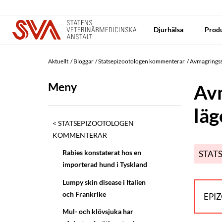
Djurhälsa
Produ
Aktuellt
Bloggar
Statsepizootologen kommenterar
Avmagringssj
Meny
Avm
läg
STATSEPIZOOTOLOGEN
KOMMENTERAR
Rabies konstaterat hos en
STAT
importerad hund i Tyskland
Lumpy skin disease i Italien
och Frankrike
EPI
Mul- och klövsjuka har