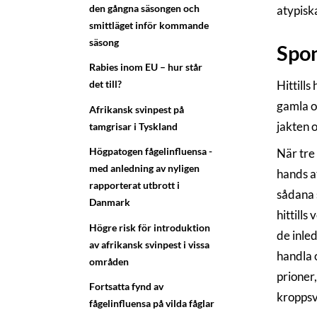
den gångna säsongen och
atypiska
smittläget inför kommande
säsong
Spon
Rabies inom EU – hur står
Hittills
det till?
gamla o
Afrikansk svinpest på
jakten 
tamgrisar i Tyskland
Högpatogen fågelinfluensa -
När tre 
med anledning av nyligen
hands at
rapporterat utbrott i
sådana 
Danmark
hittills
Högre risk för introduktion
de inled
av afrikansk svinpest i vissa
handla o
områden
prioner
Fortsatta fynd av
kroppsv
fågelinfluensa på vilda fåglar