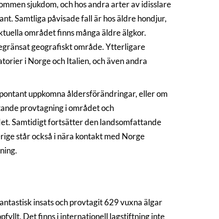
ommen sjukdom, och hos andra arter av idisslare
tant. Samtliga påvisade fall är hos äldre hondjur,
 aktuella området finns många äldre älgkor.
 begränsat geografiskt område. Ytterligare
orier i Norge och Italien, och även andra
 spontant uppkomna åldersförändringar, eller om
ttande provtagning i området och
et. Samtidigt fortsätter den landsomfattande
erige står också i nära kontakt med Norge
ning.
antastisk insats och provtagit 629 vuxna älgar
lt. Det finns i internationell lagstiftning inte