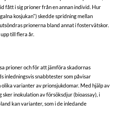
id fått i sig prioner från en annan individ. Hur
("galna kosjukan") skedde spridning mellan
e utsöndras prionerna bland annat i fostervätskor.
p till flera år.
sa prioner och för att jämföra skadornas
s inledningsvis snabbtester som påvisar
an olika varianter av prionsjukdomar. Med hjälp av
sker inokulation av försöksdjur (bioassay), i
land kan varianter, som i de inledande