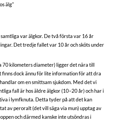
hos älg"
ur, samtliga var älgkor. De två första var 16 år
gar. Det tredje fallet var 10 år och sköts under
 70 kilometers diameter) ligger det nära till
finns dock ännu för lite information för att dra
et handlar om en smittsam sjukdom. Med det vi
liga fall är hos äldre älgkor (10–20 år) och har i
tiva i lymfknuta. Detta tyder på att det kan
at av peroralt (det vill säga via mun) upptag av
kroppen och därmed kanske inte utsöndras i