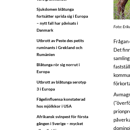
Sjukdomen blåtunga
fortsätter sprida sig i Europa
– nytt fall har påvisats i
Foto: Eri
Danmark
Utbrott av Peste des petits
Frågan 
ruminants i Grekland och
Det finn
Rumänien
samling
Blåtunga rör sig norrut i
faststä
Europa
kommuni
Utbrott av blåtunga serotyp
förkort
3 i Europa
Avmagri
Fågelinfluensa konstaterad
("överf
hos mjölkkor i USA
prionpro
Afrikansk svinpest för första
påverka
gången i Sverige – mycket
dominob