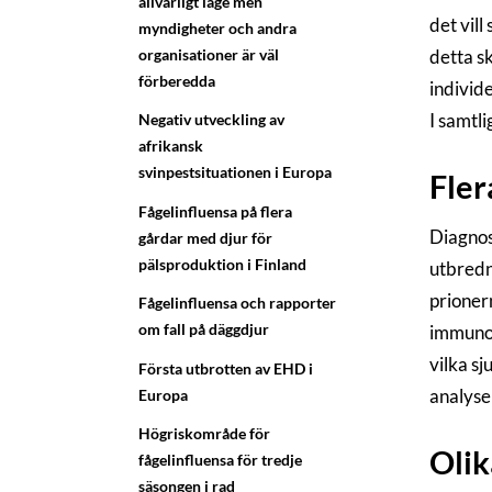
allvarligt läge men
det vill
myndigheter och andra
organisationer är väl
detta s
förberedda
individe
I samtli
Negativ utveckling av
afrikansk
svinpestsituationen i Europa
Fler
Fågelinfluensa på flera
Diagnos
gårdar med djur för
pälsproduktion i Finland
utbredn
prionern
Fågelinfluensa och rapporter
om fall på däggdjur
immunoh
vilka s
Första utbrotten av EHD i
analyser
Europa
Högriskområde för
Olik
fågelinfluensa för tredje
säsongen i rad