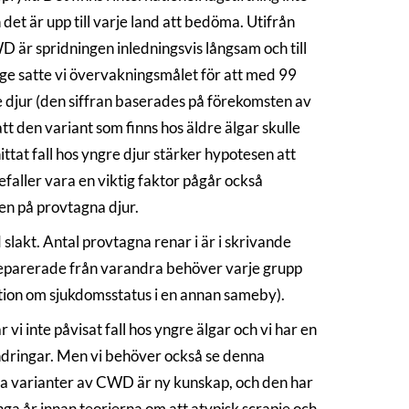
et är upp till varje land att bedöma. Utifrån
r spridningen inledningsvis långsam och till
ige satte vi övervakningsmålet för att med 99
 djur (den siffran baserades på förekomsten av
tt den variant som finns hos äldre älgar skulle
ttat fall hos yngre djur stärker hypotesen att
faller vara en viktig faktor pågår också
ren på provtagna djur.
akt. Antal provtagna renar i är i skrivande
 separerade från varandra behöver varje grupp
ation om sjukdomsstatus i en annan sameby).
vi inte påvisat fall hos yngre älgar och vi har en
rändringar. Men vi behöver också se denna
ika varianter av CWD är ny kunskap, och den har
nga år innan teorierna om att atypisk scrapie och