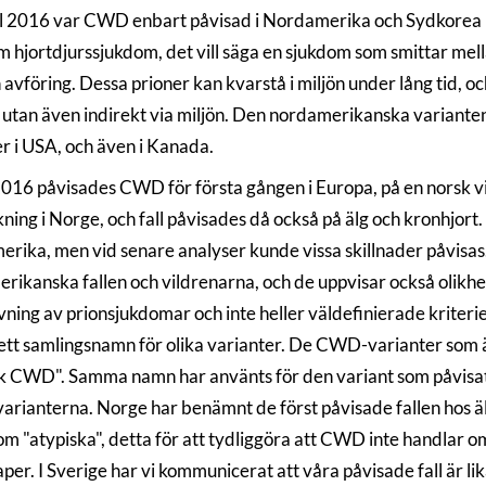
ll 2016 var CWD enbart påvisad i Nordamerika och Sydkorea 
m hjortdjurssjukdom, det vill säga en sjukdom som smittar mella
 avföring. Dessa prioner kan kvarstå i miljön under lång tid, oc
 utan även indirekt via miljön. Den nordamerikanska varianten
er i USA, och även i Kanada.
016 påvisades CWD för första gången i Europa, på en norsk vi
ing i Norge, och fall påvisades då också på älg och kronhjort. In
rika, men vid senare analyser kunde vissa skillnader påvisas. 
rikanska fallen och vildrenarna, och de uppvisar också olikhe
ning av prionsjukdomar och inte heller väldefinierade kriter
ett samlingsnamn för olika varianter. De CWD-varianter som
sk CWD". Samma namn har använts för den variant som påvisats p
varianterna. Norge har benämnt de först påvisade fallen ho
om "atypiska", detta för att tydliggöra att CWD inte handlar
er. I Sverige har vi kommunicerat att våra påvisade fall är lik