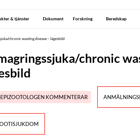
kter & tjänster
Dokument
Forskning
Beredskap
uka/chronic wasting disease – lägesbild
agringssjuka/chronic was
esbild
SEPIZOOTOLOGEN KOMMENTERAR
ANMÄLNINGSP
ZOOTISJUKDOM