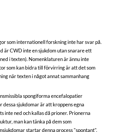
 som internationell forskning inte har svar på.
a med är CWD inte en sjukdom utan snarare ett
ned i texten). Nomenklaturen är ännu inte
 som kan bidra till förvirring är att det som
ing när texten i något annat sammanhang
ansmissibla spongiforma encefalopatier
r dessa sjukdomar är att kroppens egna
ts inte ned och kallas då prioner. Prionerna
truktur, man kan tänka på dem som
onsjukdomar startar denna process "spontant",