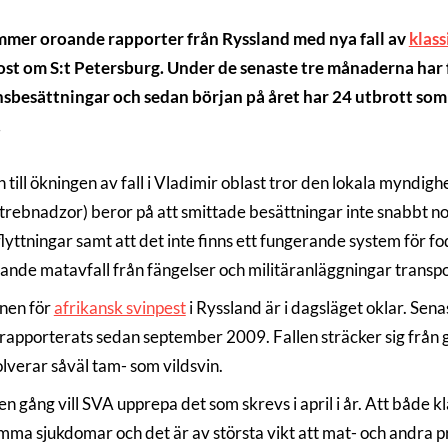
mer oroande rapporter från Ryssland med nya fall av
klass
ost om S:t Petersburg. Under de senaste tre månaderna har 
sbesättningar och sedan början på året har 24 utbrott som
.
 till ökningen av fall i Vladimir oblast tror den lokala myndig
trebnadzor) beror på att smittade besättningar inte snabbt nog 
flyttningar samt att det inte finns ett fungerande system för f
ande matavfall från fängelser och militäranläggningar transport
onen för
afrikansk svinpest
i Ryssland är i dagsläget oklar. Sena
 rapporterats sedan september 2009. Fallen sträcker sig från gr
olverar såväl tam- som vildsvin.
n gång vill SVA upprepa det som skrevs i april i år. Att både k
mma sjukdomar och det är av största vikt att mat- och andra pro