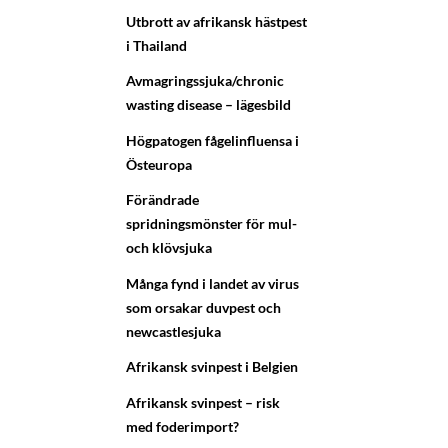
Utbrott av afrikansk hästpest
i Thailand
Avmagringssjuka/chronic
wasting disease – lägesbild
Högpatogen fågelinfluensa i
Östeuropa
Förändrade
spridningsmönster för mul-
och klövsjuka
Många fynd i landet av virus
som orsakar duvpest och
newcastlesjuka
Afrikansk svinpest i Belgien
Afrikansk svinpest – risk
med foderimport?