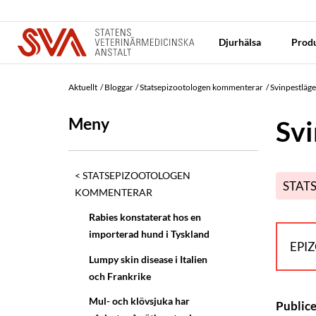
Djurhälsa
Produ
Aktuellt
Bloggar
Statsepizootologen kommenterar
Svinpestläge
Meny
Svi
STATSEPIZOOTOLOGEN
STAT
KOMMENTERAR
Rabies konstaterat hos en
importerad hund i Tyskland
EPI
Lumpy skin disease i Italien
och Frankrike
Mul- och klövsjuka har
Public