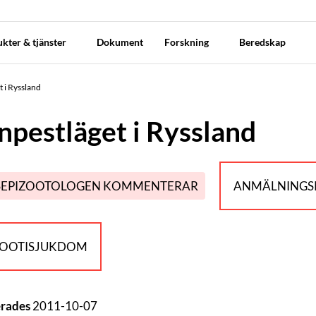
kter & tjänster
Dokument
Forskning
Beredskap
t i Ryssland
npestläget i Ryssland
SEPIZOOTOLOGEN KOMMENTERAR
ANMÄLNINGSP
ZOOTISJUKDOM
erades
2011-10-07