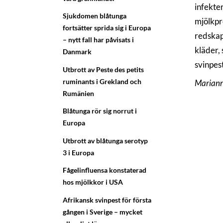
infekter
Sjukdomen blåtunga
mjölkpr
fortsätter sprida sig i Europa
redskap
– nytt fall har påvisats i
kläder, 
Danmark
svinpest
Utbrott av Peste des petits
ruminants i Grekland och
Mariann
Rumänien
Blåtunga rör sig norrut i
Europa
Utbrott av blåtunga serotyp
3 i Europa
Fågelinfluensa konstaterad
hos mjölkkor i USA
Afrikansk svinpest för första
gången i Sverige – mycket