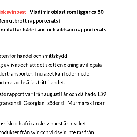
isk svinpest
i Vladimir oblast som ligger ca 80
fem utbrott rapporterats i
 omfattar både tam- och vildsvin rapporterats
heten för handel och smittskydd
avlivas och att det skett en ökning av illegala
odertransporter. I nuläget kan fodermedel
eras och säljas fritt i landet.
ste rapport var från augusti i år och då hade 139
änsen till Georgien i söder till Murmansk i norr
lassisk och afrikansk svinpest är mycket
dukter från svin och vildsvin inte tas från