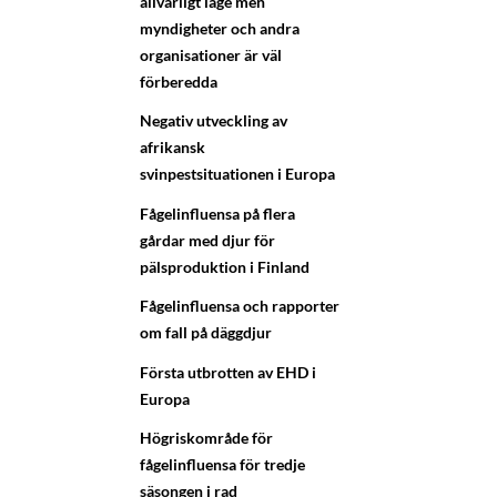
allvarligt läge men
myndigheter och andra
organisationer är väl
förberedda
Negativ utveckling av
afrikansk
svinpestsituationen i Europa
Fågelinfluensa på flera
gårdar med djur för
pälsproduktion i Finland
Fågelinfluensa och rapporter
om fall på däggdjur
Första utbrotten av EHD i
Europa
Högriskområde för
fågelinfluensa för tredje
säsongen i rad