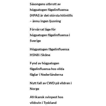
Säsongens utbrott av
högpatogen fågelinfluensa
(HPAI) är det största hitintills
– ännu ingen ljusning
Förvärrat läge för
högpatogen fågelinfluensa i
Sverige
Högpatogen fågelinfluensa
H5N8 i Skåne
Fynd av högpatogen
fågelinfluensa hos vilda
fåglar i Nederländerna
Nytt fall av CWD på vildren i
Norge
Afrikansk svinpest hos
vildsvin i Tyskland