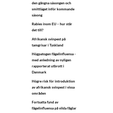
den gångna säsongen och
smittläget inför kommande
säsong
Rabies inom EU – hur står
det till?
Afrikansk svinpest på
tamgrisar i Tyskland
Högpatogen fågelinfluensa -
med anledning av nyligen
rapporterat utbrott i
Danmark
Högre risk för introduktion
av afrikansk svinpest i vissa
områden
Fortsatta fynd av
fågelinfluensa på vilda fåglar