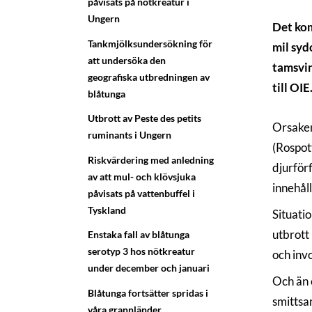
påvisats på nötkreatur i
Ungern
Det kom
Tankmjölksundersökning för
mil syd
att undersöka den
tamsvin
geografiska utbredningen av
till OIE
blåtunga
Utbrott av Peste des petits
Orsaken
ruminants i Ungern
(Rospot
Riskvärdering med anledning
djurför
av att mul- och klövsjuka
innehåll
påvisats på vattenbuffel i
Tyskland
Situati
utbrott
Enstaka fall av blåtunga
serotyp 3 hos nötkreatur
och inv
under december och januari
Och än e
Blåtunga fortsätter spridas i
smittsa
våra grannländer