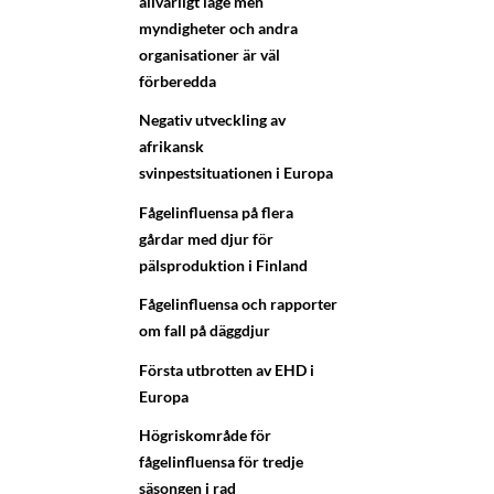
allvarligt läge men
myndigheter och andra
organisationer är väl
förberedda
Negativ utveckling av
afrikansk
svinpestsituationen i Europa
Fågelinfluensa på flera
gårdar med djur för
pälsproduktion i Finland
Fågelinfluensa och rapporter
om fall på däggdjur
Första utbrotten av EHD i
Europa
Högriskområde för
fågelinfluensa för tredje
säsongen i rad