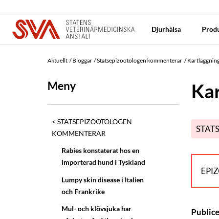
Djurhälsa
Produ
Aktuellt
Bloggar
Statsepizootologen kommenterar
Kartläggning
Meny
Kar
STATSEPIZOOTOLOGEN
STAT
KOMMENTERAR
Rabies konstaterat hos en
importerad hund i Tyskland
EPI
Lumpy skin disease i Italien
och Frankrike
Mul- och klövsjuka har
Public