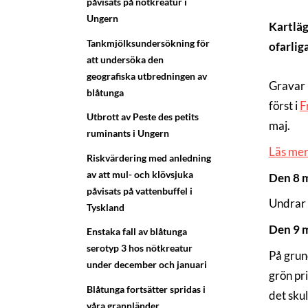
påvisats på nötkreatur i
Ungern
Kartläg
Tankmjölksundersökning för
ofarlig
att undersöka den
geografiska utbredningen av
Gravar 
blåtunga
först i
F
Utbrott av Peste des petits
maj.
ruminants i Ungern
Läs mer
Riskvärdering med anledning
av att mul- och klövsjuka
Den 8 
påvisats på vattenbuffel i
Undrar 
Tyskland
Den 9 m
Enstaka fall av blåtunga
serotyp 3 hos nötkreatur
På grun
under december och januari
grön pri
Blåtunga fortsätter spridas i
det skul
våra grannländer