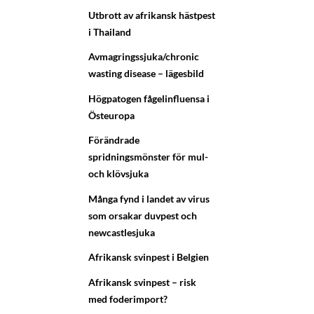
Utbrott av afrikansk hästpest
i Thailand
Avmagringssjuka/chronic
wasting disease – lägesbild
Högpatogen fågelinfluensa i
Östeuropa
Förändrade
spridningsmönster för mul-
och klövsjuka
Många fynd i landet av virus
som orsakar duvpest och
newcastlesjuka
Afrikansk svinpest i Belgien
Afrikansk svinpest – risk
med foderimport?