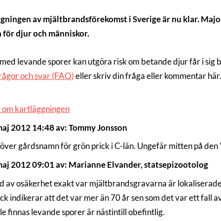
gningen av mjältbrandsförekomst i Sverige är nu klar. Major
a för djur och människor.
med levande sporer kan utgöra risk om betande djur får i sig 
rågor och svar (FAQ)
eller skriv din fråga eller kommentar hä
 om kartläggningen
maj 2012 14:48 av: Tommy Jonsson
över gårdsnamn för grön prick i C-län. Ungefär mitten på den 
aj 2012 09:01 av: Marianne Elvander, statsepizootolog
d av osäkerhet exakt var mjältbrandsgravarna är lokaliserade s
ck indikerar att det var mer än 70 år sen som det var ett fall 
le finnas levande sporer är nästintill obefintlig.