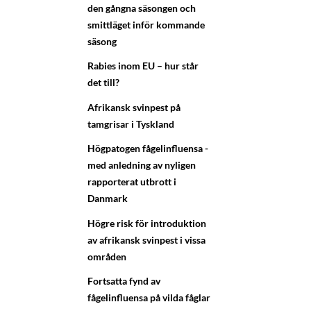
den gångna säsongen och
smittläget inför kommande
säsong
Rabies inom EU – hur står
det till?
Afrikansk svinpest på
tamgrisar i Tyskland
Högpatogen fågelinfluensa -
med anledning av nyligen
rapporterat utbrott i
Danmark
Högre risk för introduktion
av afrikansk svinpest i vissa
områden
Fortsatta fynd av
fågelinfluensa på vilda fåglar