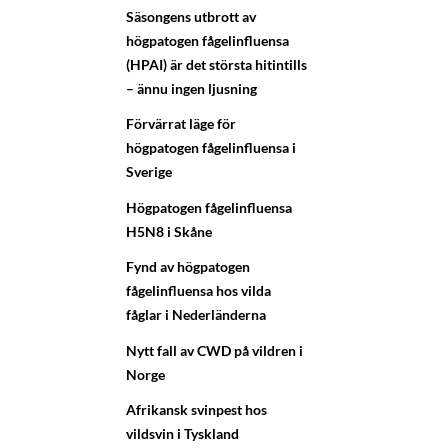
Säsongens utbrott av
högpatogen fågelinfluensa
(HPAI) är det största hitintills
– ännu ingen ljusning
Förvärrat läge för
högpatogen fågelinfluensa i
Sverige
Högpatogen fågelinfluensa
H5N8 i Skåne
Fynd av högpatogen
fågelinfluensa hos vilda
fåglar i Nederländerna
Nytt fall av CWD på vildren i
Norge
Afrikansk svinpest hos
vildsvin i Tyskland