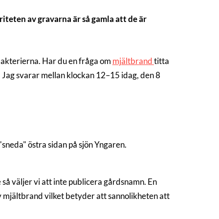
iteten av gravarna är så gamla att de är
bakterierna. Har du en fråga om
mjältbrand
titta
r. Jag svarar mellan klockan 12–15 idag, den 8
"sneda" östra sidan på sjön Yngaren.
å väljer vi att inte publicera gårdsnamn. En
av mjältbrand vilket betyder att sannolikheten att