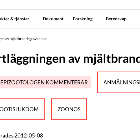
kter & tjänster
Dokument
Forskning
Beredskap
en av mjältbrandsgravar klar
tläggningen av mjältbrand
SEPIZOOTOLOGEN KOMMENTERAR
ANMÄLNINGSP
ZOOTISJUKDOM
ZOONOS
erades
2012-05-08