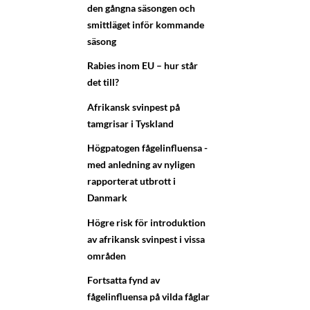
den gångna säsongen och
smittläget inför kommande
säsong
Rabies inom EU – hur står
det till?
Afrikansk svinpest på
tamgrisar i Tyskland
Högpatogen fågelinfluensa -
med anledning av nyligen
rapporterat utbrott i
Danmark
Högre risk för introduktion
av afrikansk svinpest i vissa
områden
Fortsatta fynd av
fågelinfluensa på vilda fåglar