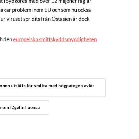
t i Sydkorea med över 12 miljoner fåglar
rsakar problem inom EU och som nu också
r viruset spridits från Östasien är dock
ch den
europeiska smittskyddsmyndigheten
ionen utsätts för smitta med högpatogen aviär
 om fågelinfluensa