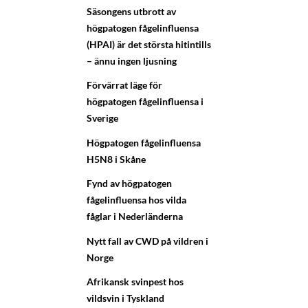
Säsongens utbrott av
högpatogen fågelinfluensa
(HPAI) är det största hitintills
– ännu ingen ljusning
Förvärrat läge för
högpatogen fågelinfluensa i
Sverige
Högpatogen fågelinfluensa
H5N8 i Skåne
Fynd av högpatogen
fågelinfluensa hos vilda
fåglar i Nederländerna
Nytt fall av CWD på vildren i
Norge
Afrikansk svinpest hos
vildsvin i Tyskland