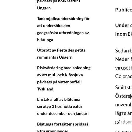
påvisats på nötkreatur i
Ungern
Public
Tankmjölksundersökning för
Under d
att undersöka den
geografiska utbredningen av
inom EU
blåtunga
Utbrott av Peste des petits
Sedan b
ruminants i Ungern
Nederlä
viruset 
Riskvärdering med anledning
av att mul- och klövsjuka
Colorad
påvisats på vattenbuffel i
Smittsta
Tyskland
Östersj
Enstaka fall av blåtunga
novembe
serotyp 3 hos nötkreatur
lägre ä
under december och januari
gårdsni
Blåtunga fortsätter spridas i
våra grannländer