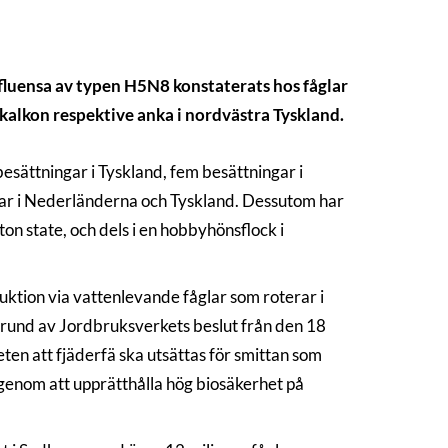
fluensa av typen H5N8 konstaterats hos fåglar
s kalkon respektive anka i nordvästra Tyskland.
sättningar i Tyskland, fem besättningar i
åglar i Nederländerna och Tyskland. Dessutom har
ton state, och dels i en hobbyhönsflock i
duktion via vattenlevande fåglar som roterar i
grund av Jordbruksverkets beslut från den 18
en att fjäderfä ska utsättas för smittan som
genom att upprätthålla hög biosäkerhet på