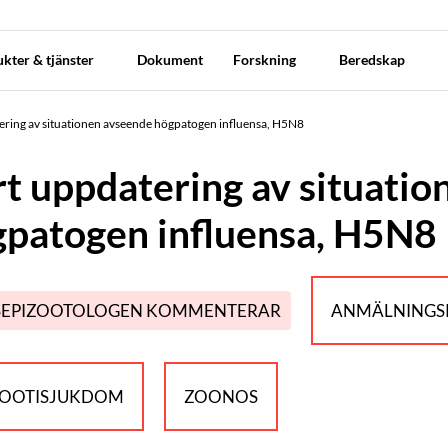
kter & tjänster
Dokument
Forskning
Beredskap
ering av situationen avseende högpatogen influensa, H5N8
t uppdatering av situati
patogen influensa, H5N8
SEPIZOOTOLOGEN KOMMENTERAR
ANMÄLNINGSP
ZOOTISJUKDOM
ZOONOS