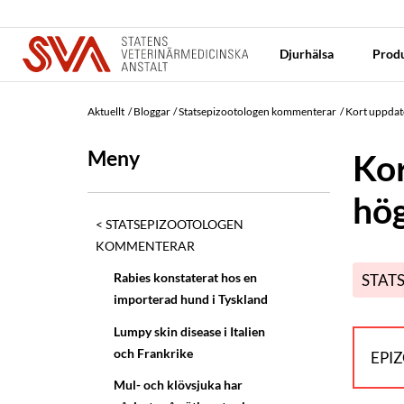
Djurhälsa
Produ
Aktuellt
Bloggar
Statsepizootologen kommenterar
Kort uppdat
Meny
Kor
hög
STATSEPIZOOTOLOGEN
KOMMENTERAR
Rabies konstaterat hos en
STAT
importerad hund i Tyskland
Lumpy skin disease i Italien
och Frankrike
EPI
Mul- och klövsjuka har