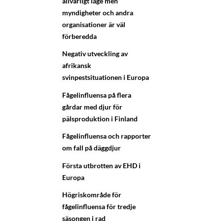
allvarligt läge men
myndigheter och andra
organisationer är väl
förberedda
Negativ utveckling av
afrikansk
svinpestsituationen i Europa
Fågelinfluensa på flera
gårdar med djur för
pälsproduktion i Finland
Fågelinfluensa och rapporter
om fall på däggdjur
Första utbrotten av EHD i
Europa
Högriskområde för
fågelinfluensa för tredje
säsongen i rad