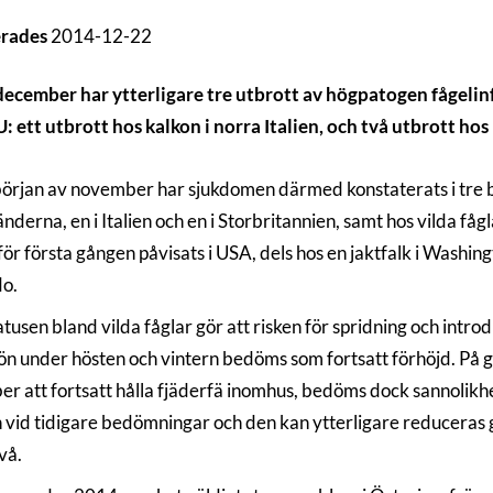
erades
2014-12-22
ecember har ytterligare tre utbrott av högpatogen fågelin
: ett utbrott hos kalkon i norra Italien, och två utbrott ho
örjan av november har sjukdomen därmed konstaterats i tre be
nderna, en i Italien och en i Storbritannien, samt hos vilda f
för första gången påvisats i USA, dels hos en jaktfalk i Washing
o.
tusen bland vilda fåglar gör att risken för spridning och intro
ön under hösten och vintern bedöms som fortsatt förhöjd. På 
r att fortsatt hålla fjäderfä inomhus, bedöms dock sannolikhet
n vid tidigare bedömningar och den kan ytterligare reduceras 
vå.