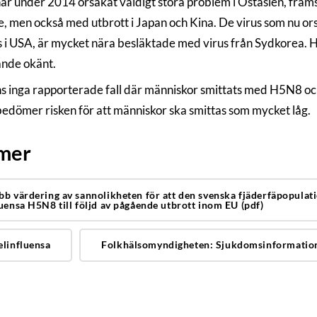
r under 2014 orsakat väldigt stora problem i Östasien, främs
e, men också med utbrott i Japan och Kina. De virus som nu o
s i USA, är mycket nära besläktade med virus från Sydkorea. Hu
ande okänt.
ns inga rapporterade fall där människor smittats med H5N8 o
edömer risken för att människor ska smittas som mycket låg.
 mer
bb värdering av sannolikheten för att den svenska fjäderfäpopulat
luensa H5N8 till följd av pågående utbrott inom EU (pdf)
elinfluensa
Folkhälsomyndigheten: Sjukdomsinformation