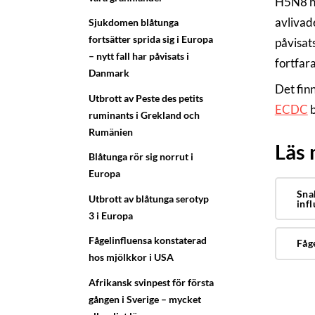
H5N8 ha
avlivad
Sjukdomen blåtunga
fortsätter sprida sig i Europa
påvisat
– nytt fall har påvisats i
fortfar
Danmark
Det fin
Utbrott av Peste des petits
ECDC
b
ruminants i Grekland och
Rumänien
Läs
Blåtunga rör sig norrut i
Europa
Sna
Utbrott av blåtunga serotyp
inf
3 i Europa
Fågelinfluensa konstaterad
Fåg
hos mjölkkor i USA
Afrikansk svinpest för första
gången i Sverige – mycket