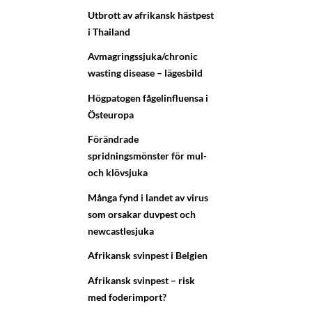
Utbrott av afrikansk hästpest
i Thailand
Avmagringssjuka/chronic
wasting disease – lägesbild
Högpatogen fågelinfluensa i
Östeuropa
Förändrade
spridningsmönster för mul-
och klövsjuka
Många fynd i landet av virus
som orsakar duvpest och
newcastlesjuka
Afrikansk svinpest i Belgien
Afrikansk svinpest – risk
med foderimport?