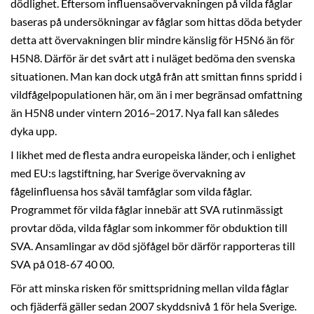
dödlighet. Eftersom influensaövervakningen på vilda fåglar
baseras på undersökningar av fåglar som hittas döda betyder
detta att övervakningen blir mindre känslig för H5N6 än för
H5N8. Därför är det svårt att i nuläget bedöma den svenska
situationen. Man kan dock utgå från att smittan finns spridd i
vildfågelpopulationen här, om än i mer begränsad omfattning
än H5N8 under vintern 2016–2017. Nya fall kan således
dyka upp.
I likhet med de flesta andra europeiska länder, och i enlighet
med EU:s lagstiftning, har Sverige övervakning av
fågelinfluensa hos såväl tamfåglar som vilda fåglar.
Programmet för vilda fåglar innebär att SVA rutinmässigt
provtar döda, vilda fåglar som inkommer för obduktion till
SVA. Ansamlingar av död sjöfågel bör därför rapporteras till
SVA på 018-67 40 00.
För att minska risken för smittspridning mellan vilda fåglar
och fjäderfä gäller sedan 2007 skyddsnivå 1 för hela Sverige.