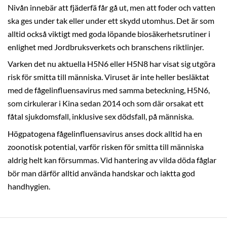
Nivån innebär att fjäderfä får gå ut, men att foder och vatten
ska ges under tak eller under ett skydd utomhus. Det är som
alltid också viktigt med goda löpande biosäkerhetsrutiner i
enlighet med Jordbruksverkets och branschens riktlinjer.
Varken det nu aktuella H5N6 eller H5N8 har visat sig utgöra
risk för smitta till människa. Viruset är inte heller besläktat
med de fågelinfluensavirus med samma beteckning, H5N6,
som cirkulerar i Kina sedan 2014 och som där orsakat ett
fåtal sjukdomsfall, inklusive sex dödsfall, på människa.
Högpatogena fågelinfluensavirus anses dock alltid ha en
zoonotisk potential, varför risken för smitta till människa
aldrig helt kan försummas. Vid hantering av vilda döda fåglar
bör man därför alltid använda handskar och iaktta god
handhygien.