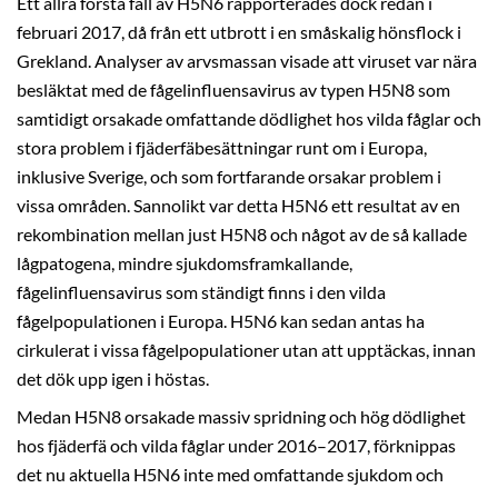
Ett allra första fall av H5N6 rapporterades dock redan i
februari 2017, då från ett utbrott i en småskalig hönsflock i
Grekland. Analyser av arvsmassan visade att viruset var nära
besläktat med de fågelinfluensavirus av typen H5N8 som
samtidigt orsakade omfattande dödlighet hos vilda fåglar och
stora problem i fjäderfäbesättningar runt om i Europa,
inklusive Sverige, och som fortfarande orsakar problem i
vissa områden. Sannolikt var detta H5N6 ett resultat av en
rekombination mellan just H5N8 och något av de så kallade
lågpatogena, mindre sjukdomsframkallande,
fågelinfluensavirus som ständigt finns i den vilda
fågelpopulationen i Europa. H5N6 kan sedan antas ha
cirkulerat i vissa fågelpopulationer utan att upptäckas, innan
det dök upp igen i höstas.
Medan H5N8 orsakade massiv spridning och hög dödlighet
hos fjäderfä och vilda fåglar under 2016–2017, förknippas
det nu aktuella H5N6 inte med omfattande sjukdom och