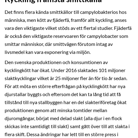
Det finns flera kända smittkällor till campylobakterios hos
människa, men kött av fjäderfä, framför allt kyckling, anses
vara den viktigaste vilket stöds av ett flertal studier. Fjäderfä
är också den viktigaste reservoaren för campylobacter som
smittar människor, där smittvägen förutom intag av
livsmedel kan vara exponering via miljön.
Den svenska produktionen och konsumtionen av
kycklingkött har ökat. Under 2016 slaktades 101 miljoner
slaktkycklingar vilket är 25 miljoner fler än för tio år sedan.
För att möta en större efterfrågan på kycklingkött har nya
djurstallar byggts och eftersom det kan ta lång tid att få
tillstånd till nya stallbyggen har en del slakteriföretag ökat
produktionen genom att minska tomtider mellan
djuromgångar, börjat med delad slakt (alla djur i en flock
skickas inte samtidigt till slakt) samt gått över till att slakta i
flera skift. Dessa ändringar har lett till en större press i