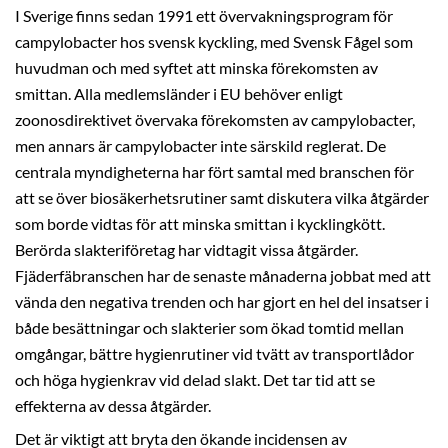
I Sverige finns sedan 1991 ett övervakningsprogram för
campylobacter hos svensk kyckling, med Svensk Fågel som
huvudman och med syftet att minska förekomsten av
smittan. Alla medlemsländer i EU behöver enligt
zoonosdirektivet övervaka förekomsten av campylobacter,
men annars är campylobacter inte särskild reglerat. De
centrala myndigheterna har fört samtal med branschen för
att se över biosäkerhetsrutiner samt diskutera vilka åtgärder
som borde vidtas för att minska smittan i kycklingkött.
Berörda slakteriföretag har vidtagit vissa åtgärder.
Fjäderfäbranschen har de senaste månaderna jobbat med att
vända den negativa trenden och har gjort en hel del insatser i
både besättningar och slakterier som ökad tomtid mellan
omgångar, bättre hygienrutiner vid tvätt av transportlådor
och höga hygienkrav vid delad slakt. Det tar tid att se
effekterna av dessa åtgärder.
Det är viktigt att bryta den ökande incidensen av