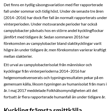
Det finns en tydlig säsongsvariation med fler rapporterade
fall under sommar och tidig höst. Under de senaste tre åren
(2014–2016) har dock fler fall än normalt rapporterats under
vinterperioden. Under motsvarande perioder har också
campylobacter påvisats hos en större andel kycklingflockar
jämfört med tidigare år. Sedan sommaren 2016 har
förekomsten av campylobacter bland slaktkycklingar varit
högre än under tidigare år, men förekomsten varierar kraftigt
mellan slakterier.
Ett urval av campylobacterisolat från människor och
kycklingar från vinterperioderna 2014–2016 har
helgenomsekvenserats och typningsresultaten pekar på en
gemensam källa, liksom typningen av humanisolat från mars i
år. I maj 2017 meddelade Folkhälsomyndigheten att det
fortsatt är flera rapporterade humanfall än under tidigare år.
Kyckling främsta smittkälla