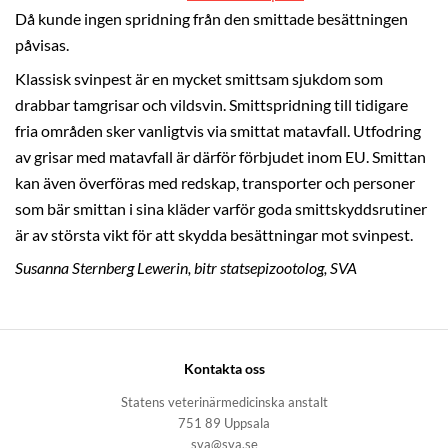
Då kunde ingen spridning från den smittade besättningen
påvisas.
Klassisk svinpest är en mycket smittsam sjukdom som
drabbar tamgrisar och vildsvin. Smittspridning till tidigare
fria områden sker vanligtvis via smittat matavfall. Utfodring
av grisar med matavfall är därför förbjudet inom EU. Smittan
kan även överföras med redskap, transporter och personer
som bär smittan i sina kläder varför goda smittskyddsrutiner
är av största vikt för att skydda besättningar mot svinpest.
Susanna Sternberg Lewerin, bitr statsepizootolog, SVA
Kontakta oss
Statens veterinärmedicinska anstalt
751 89 Uppsala
sva@sva.se