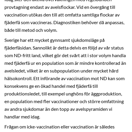
provtagning endast av avelsflockar. Vid en övergång till
vaccination utökas den till att omfatta samtliga flockar av
fjäderfä som vaccineras. Diagnostiken behöver då anpassas,
både till metod och volym.
Sverige har ett mycket gynnsamt sjukdomsläge på
fjäderfäsidan. Sannolikt är detta delvis en följd av vår status
som ND-fritt land, vilket gör det svårt att i stor volym handla
med fjäderfä ur en population som är mindre kontrollerad än
avelsledet, vilket är en subpopulation under mycket hård
hälsokontroll. Ett införande av vaccination mot ND kan som
konsekvens ge en ökad handel med fjäderfä till
produktionsledet, till exempel unghöns för äggproduktion,
en population med fler vaccinationer och större omfattning
av andra sjukdomar än den topp av avelspyramiden vi
handlar med idag.
Frågan om icke-vaccination eller vaccination är således