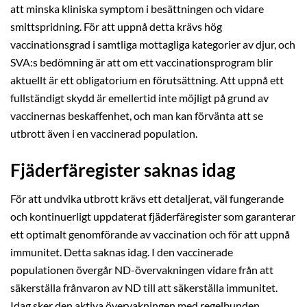
att minska kliniska symptom i besättningen och vidare
smittspridning. För att uppnå detta krävs hög
vaccinationsgrad i samtliga mottagliga kategorier av djur, och
SVA:s bedömning är att om ett vaccinationsprogram blir
aktuellt är ett obligatorium en förutsättning. Att uppnå ett
fullständigt skydd är emellertid inte möjligt på grund av
vaccinernas beskaffenhet, och man kan förvänta att se
utbrott även i en vaccinerad population.
Fjäderfäregister saknas idag
För att undvika utbrott krävs ett detaljerat, väl fungerande
och kontinuerligt uppdaterat fjäderfäregister som garanterar
ett optimalt genomförande av vaccination och för att uppnå
immunitet. Detta saknas idag. I den vaccinerade
populationen övergår ND-övervakningen vidare från att
säkerställa frånvaron av ND till att säkerställa immunitet.
Idag sker den aktiva övervakningen med regelbunden