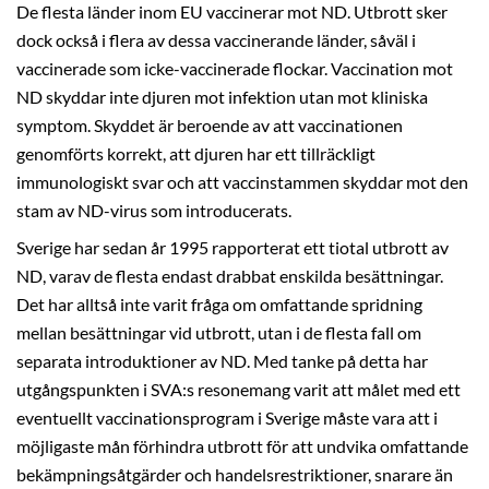
De flesta länder inom EU vaccinerar mot ND. Utbrott sker
dock också i flera av dessa vaccinerande länder, såväl i
vaccinerade som icke-vaccinerade flockar. Vaccination mot
ND skyddar inte djuren mot infektion utan mot kliniska
symptom. Skyddet är beroende av att vaccinationen
genomförts korrekt, att djuren har ett tillräckligt
immunologiskt svar och att vaccinstammen skyddar mot den
stam av ND-virus som introducerats.
Sverige har sedan år 1995 rapporterat ett tiotal utbrott av
ND, varav de flesta endast drabbat enskilda besättningar.
Det har alltså inte varit fråga om omfattande spridning
mellan besättningar vid utbrott, utan i de flesta fall om
separata introduktioner av ND. Med tanke på detta har
utgångspunkten i SVA:s resonemang varit att målet med ett
eventuellt vaccinationsprogram i Sverige måste vara att i
möjligaste mån förhindra utbrott för att undvika omfattande
bekämpningsåtgärder och handelsrestriktioner, snarare än