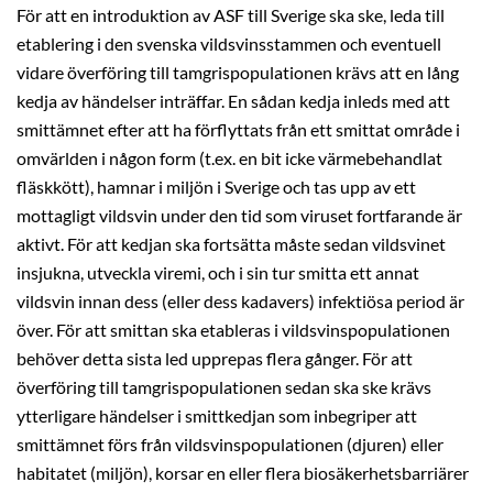
För att en introduktion av ASF till Sverige ska ske, leda till
etablering i den svenska vildsvinsstammen och eventuell
vidare överföring till tamgrispopulationen krävs att en lång
kedja av händelser inträffar. En sådan kedja inleds med att
smittämnet efter att ha förflyttats från ett smittat område i
omvärlden i någon form (t.ex. en bit icke värmebehandlat
fläskkött), hamnar i miljön i Sverige och tas upp av ett
mottagligt vildsvin under den tid som viruset fortfarande är
aktivt. För att kedjan ska fortsätta måste sedan vildsvinet
insjukna, utveckla viremi, och i sin tur smitta ett annat
vildsvin innan dess (eller dess kadavers) infektiösa period är
över. För att smittan ska etableras i vildsvinspopulationen
behöver detta sista led upprepas flera gånger. För att
överföring till tamgrispopulationen sedan ska ske krävs
ytterligare händelser i smittkedjan som inbegriper att
smittämnet förs från vildsvinspopulationen (djuren) eller
habitatet (miljön), korsar en eller flera biosäkerhetsbarriärer