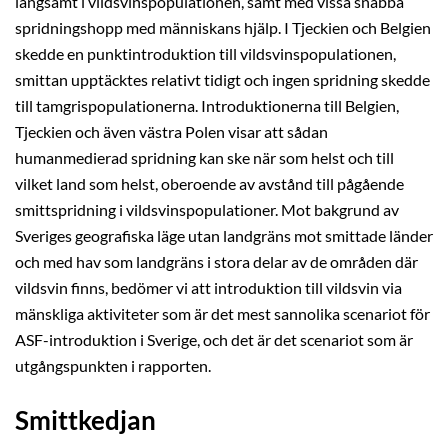
långsamt i vildsvinspopulationen, samt med vissa snabba
spridningshopp med människans hjälp. I Tjeckien och Belgien
skedde en punktintroduktion till vildsvinspopulationen,
smittan upptäcktes relativt tidigt och ingen spridning skedde
till tamgrispopulationerna. Introduktionerna till Belgien,
Tjeckien och även västra Polen visar att sådan
humanmedierad spridning kan ske när som helst och till
vilket land som helst, oberoende av avstånd till pågående
smittspridning i vildsvinspopulationer. Mot bakgrund av
Sveriges geografiska läge utan landgräns mot smittade länder
och med hav som landgräns i stora delar av de områden där
vildsvin finns, bedömer vi att introduktion till vildsvin via
mänskliga aktiviteter som är det mest sannolika scenariot för
ASF-introduktion i Sverige, och det är det scenariot som är
utgångspunkten i rapporten.
Smittkedjan