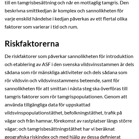
till en tamgrisbesättning och når en mottaglig tamgris. Den
beskrivna smittkedjan är komplex och sannolikheten för
varje enskild händelse i kedjan påverkas av ett flertal olika
faktorer som varierar i tid och rum.
Riskfaktorerna
De riskfaktorer som påverkar sannolikheten för introduktion
och etablering av ASF i den svenska vildsvinsstammen är dels
sådana som rör mänskliga aktiviteter och dels sådana som
rör vildsvin och vildsvinsstammens beteende, samt för
sannolikheten för att smittan i nästa steg ska överföras till
tamgris faktorer som rör tamgrispopulationen. Genom att
använda tillgängliga data för uppskattad
vildsvinspopulationstäthet, befolkningstäthet, trafik på
vägar och från hamnar, förekomst av rastplatser längs större
vägar; och tamgrisbesättningstäthet har vi beräknat
geografiska riskindex och med hjälp av dessa definierat