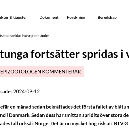
kter & tjänster
Dokument
Forskning
Beredskap
tsätter spridas i våra grannländer
tunga fortsätter spridas i
SEPIZOOTOLOGEN KOMMENTERAR
erades
2024-09-12
efär en månad sedan bekräftades det första fallet av blåtu
and i Danmark. Sedan dess har smittan spridits över stora 
ades fall också i Norge. Det är nu mycket hög risk att BTV-3 