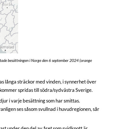
ttade besättningen i Norge den 6 september 2024 (orange
as långa sträckor med vinden, i synnerhet över
 kommer spridas till södra/sydvästra Sverige.
ur i varje besättning som har smittas.
nligen ses såsom svullnad i huvudregionen, sår
dast under den del av året som svidknott är