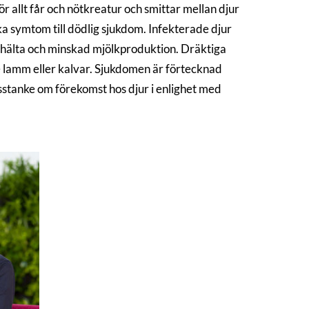
 allt får och nötkreatur och smittar mellan djur
ka symtom till dödlig sjukdom. Infekterade djur
ng, hälta och minskad mjölkproduktion. Dräktiga
de lamm eller kalvar. Sjukdomen är förtecknad
isstanke om förekomst hos djur i enlighet med