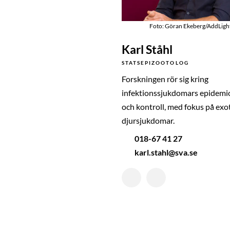
Foto: Göran Ekeberg/AddLigh
Karl Ståhl
STATSEPIZOOTOLOG
Forskningen rör sig kring
infektionssjukdomars epidemi
och kontroll, med fokus på exo
djursjukdomar.
018-67 41 27
karl.stahl@sva.se