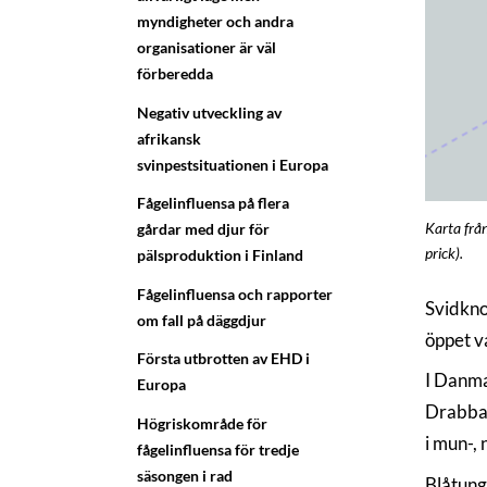
myndigheter och andra
organisationer är väl
förberedda
Negativ utveckling av
afrikansk
svinpestsituationen i Europa
Fågelinfluensa på flera
Karta frå
gårdar med djur för
prick).
pälsproduktion i Finland
Fågelinfluensa och rapporter
Svidkno
om fall på däggdjur
öppet v
Första utbrotten av EHD i
I Danma
Europa
Drabbad
Högriskområde för
i mun-, 
fågelinfluensa för tredje
säsongen i rad
Blåtung