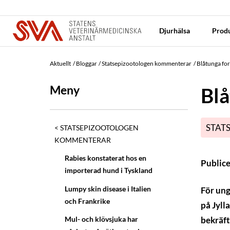
Djurhälsa
Produ
Aktuellt
Bloggar
Statsepizootologen kommenterar
Blåtunga for
Meny
Blå
STAT
STATSEPIZOOTOLOGEN
KOMMENTERAR
Rabies konstaterat hos en
Public
importerad hund i Tyskland
Lumpy skin disease i Italien
För ung
och Frankrike
på Jyll
bekräft
Mul- och klövsjuka har