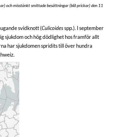
ar) och misstänkt smittade besättningar (blå prickar) den 11
sugande svidknott (
Culicoides
spp.). I september
g sjukdom och hög dödlighet hos framför allt
na har sjukdomen spridits till över hundra
chweiz.