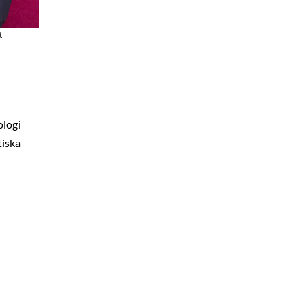
t
ologi
tiska