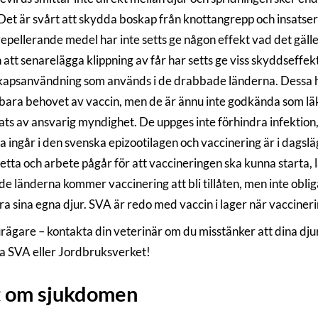
 Det är svårt att skydda boskap från knottangrepp och insatser
repellerande medel har inte setts ge någon effekt vad det gälle
 att senarelägga klippning av får har setts ge viss skyddseffe
apsanvändning som används i de drabbade länderna. Dessa har
ara behovet av vaccin, men de är ännu inte godkända som lä
rats av ansvarig myndighet. De uppges inte förhindra infektio
 ingår i den svenska epizootilagen och vaccinering är i dagsläg
etta och arbete pågår för att vaccineringen ska kunna starta, 
e länderna kommer vaccinering att bli tillåten, men inte obli
ra sina egna djur. SVA är redo med vaccin i lager när vacciner
rägare – kontakta din veterinär om du misstänker att dina dju
a SVA eller Jordbruksverket!
t om sjukdomen