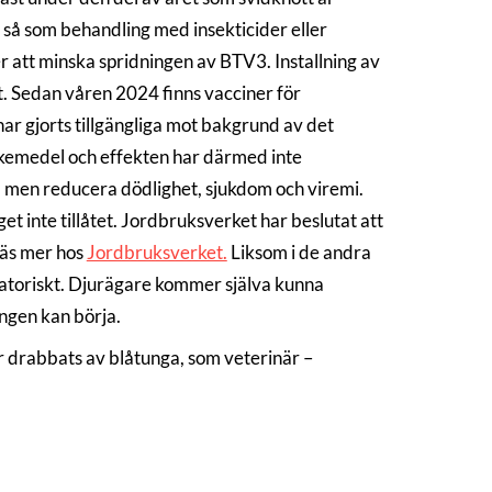
 så som behandling med insekticider eller
r att minska spridningen av BTV3. Installning av
kt. Sedan våren 2024 finns vacciner för
 gjorts tillgängliga mot bakgrund av det
kemedel och effekten har därmed inte
n, men reducera dödlighet, sjukdom och viremi.
et inte tillåtet. Jordbruksverket har beslutat att
läs mer hos
Jordbruksverket.
Liksom i de andra
gatoriskt. Djurägare kommer själva kunna
ingen kan börja.
r drabbats av blåtunga, som veterinär –