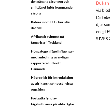
den gångna säsongen och
Du kan 
smittläget inför kommande
via blo
säsong
får febe
Rabies inom EU – hur står
djur so
det till?
enligt 
Afrikansk svinpest på
SJVFS 
tamgrisar i Tyskland
Högpatogen fågelinfluensa -
med anledning av nyligen
rapporterat utbrott i
Danmark
Högre risk för introduktion
av afrikansk svinpest i vissa
områden
Fortsatta fynd av
fågelinfluensa på vilda fåglar