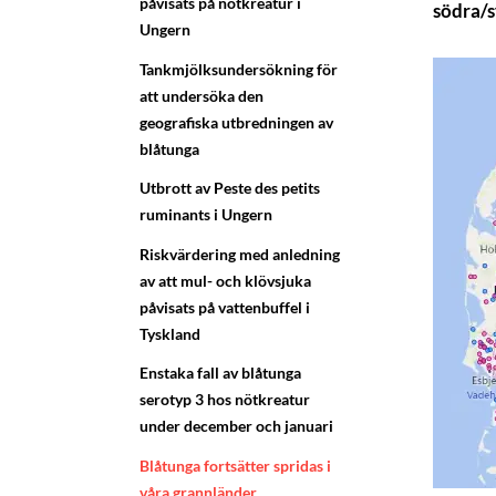
påvisats på nötkreatur i
södra/s
Ungern
Tankmjölksundersökning för
att undersöka den
geografiska utbredningen av
blåtunga
Utbrott av Peste des petits
ruminants i Ungern
Riskvärdering med anledning
av att mul- och klövsjuka
påvisats på vattenbuffel i
Tyskland
Enstaka fall av blåtunga
serotyp 3 hos nötkreatur
under december och januari
Blåtunga fortsätter spridas i
våra grannländer