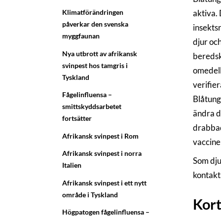
Klimatförändringen
aktiva.
påverkar den svenska
insekts
myggfaunan
djur och
Nya utbrott av afrikansk
beredsk
svinpest hos tamgris i
omedelb
Tyskland
verifie
Fågelinfluensa –
Blåtunga
smittskyddsarbetet
ändra d
fortsätter
drabbad
Afrikansk svinpest i Rom
vaccine
Afrikansk svinpest i norra
Som dju
Italien
kontakt
Afrikansk svinpest i ett nytt
område i Tyskland
Kor
Högpatogen fågelinfluensa –