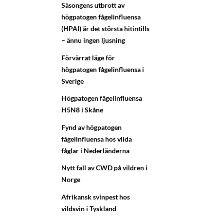
Säsongens utbrott av
högpatogen fågelinfluensa
(HPAI) är det största hitintills
– ännu ingen ljusning
Förvärrat läge för
högpatogen fågelinfluensa i
Sverige
Högpatogen fågelinfluensa
H5N8 i Skåne
Fynd av högpatogen
fågelinfluensa hos vilda
fåglar i Nederländerna
Nytt fall av CWD på vildren i
Norge
Afrikansk svinpest hos
vildsvin i Tyskland