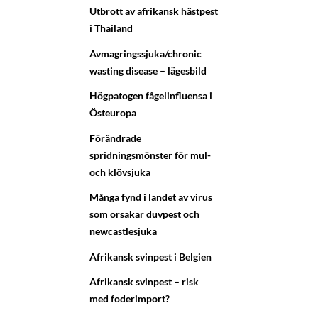
Utbrott av afrikansk hästpest
i Thailand
Avmagringssjuka/chronic
wasting disease – lägesbild
Högpatogen fågelinfluensa i
Östeuropa
Förändrade
spridningsmönster för mul-
och klövsjuka
Många fynd i landet av virus
som orsakar duvpest och
newcastlesjuka
Afrikansk svinpest i Belgien
Afrikansk svinpest – risk
med foderimport?