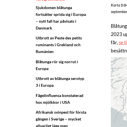
Karta från
Sjukdomen blåtunga
septembe
fortsätter sprida sig i Europa
– nytt fall har påvisats i
Blåtung
Danmark
2023 up
Utbrott av Peste des petits
får,
se t
ruminants i Grekland och
besättn
Rumänien
Blåtunga rör sig norrut i
Europa
Utbrott av blåtunga serotyp
3 i Europa
Fågelinfluensa konstaterad
hos mjölkkor i USA
Afrikansk svinpest för första
gången i Sverige – mycket
allvarligt läge men