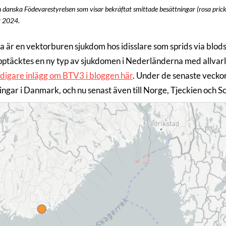
 danska Födevarestyrelsen som visar bekräftat smittade besättningar (rosa prick
r 2024.
a är en vektorburen sjukdom hos idisslare som sprids via blod
ptäcktes en ny typ av sjukdomen i Nederländerna med allvarli
idigare inlägg om BTV3 i bloggen här
. Under de senaste veckor
ingar i Danmark, och nu senast även till Norge, Tjeckien och S