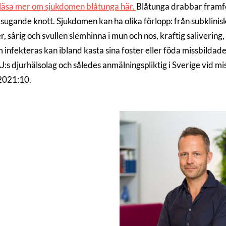
läsa mer om sjukdomen blåtunga här.
Blåtunga drabbar framför
dsugande knott. Sjukdomen kan ha olika förlopp: från subklinis
r, sårig och svullen slemhinna i mun och nos, kraftig saliveri
m infekteras kan ibland kasta sina foster eller föda missbilda
EU:s djurhälsolag och således anmälningspliktig i Sverige vid m
2021:10.