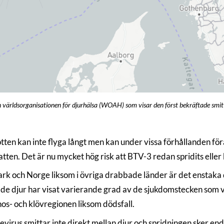
n världsorganisationen för djurhälsa (WOAH) som visar den först bekräftade smi
tten kan inte flyga långt men kan under vissa förhållanden för
atten. Det är nu mycket hög risk att BTV-3 redan spridits eller
rk och Norge liksom i övriga drabbade länder är det enstaka dj
e djur har visat varierande grad av de sjukdomstecken som va
nos- och klövregionen liksom dödsfall.
evirus smittar inte direkt mellan djur och spridningen sker en