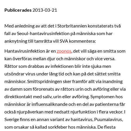
Publicerades
2013-03-21
Med anledning av att det i Storbritannien konstaterats två
fall av Seoul-hantavirusinfektion på människa som har
anknytning till tamråtta vill SVA kommentera:
Hantavirusinfektion är en
zoonos
, det vill säga en smitta som
kan överföras mellan djur och människor och vice versa.
Råttor som drabbas av infektionen blir inte sjuka men
utsöndrar virus under lång tid och kan på det sättet smitta
människor. Smittspridningen sker framför allt via inandning
av damm som förorenats av råttors urin och avföring eller via
direktkontakt med saliv, urin eller avföring. Symptomen hos
människor är influensaliknande och en del av patienterna får
också njurpåverkan med nedsatt njurfunktion i flera veckor. I
Sverige finns en annan variant av hantavirus, Puumalavirus,
som orsakar så kallad sorkfeber hos människa. De flesta