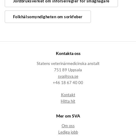
Jordbruksverket om införselregler för smågnagare
Folkhälsomyndigheten om sorkfeber
Kontakta oss
Statens veterinärmedicinska anstalt
751 89 Uppsala
sva@sva.se
+46 18 67 40 00
Kontakt
Hitta hit
Mer om SVA
Om oss
Lediga jobb