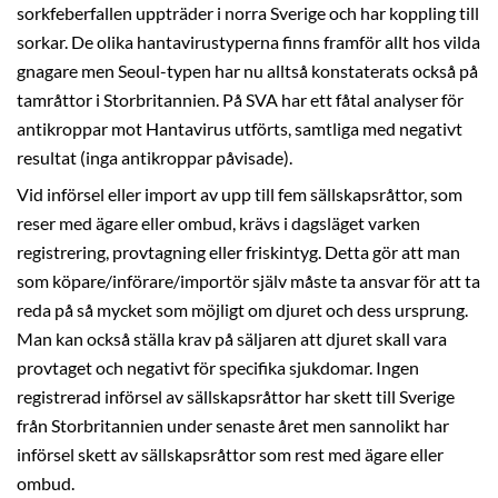
sorkfeberfallen uppträder i norra Sverige och har koppling till
sorkar. De olika hantavirustyperna finns framför allt hos vilda
gnagare men Seoul-typen har nu alltså konstaterats också på
tamråttor i Storbritannien. På SVA har ett fåtal analyser för
antikroppar mot Hantavirus utförts, samtliga med negativt
resultat (inga antikroppar påvisade).
Vid införsel eller import av upp till fem sällskapsråttor, som
reser med ägare eller ombud, krävs i dagsläget varken
registrering, provtagning eller friskintyg. Detta gör att man
som köpare/införare/importör själv måste ta ansvar för att ta
reda på så mycket som möjligt om djuret och dess ursprung.
Man kan också ställa krav på säljaren att djuret skall vara
provtaget och negativt för specifika sjukdomar. Ingen
registrerad införsel av sällskapsråttor har skett till Sverige
från Storbritannien under senaste året men sannolikt har
införsel skett av sällskapsråttor som rest med ägare eller
ombud.