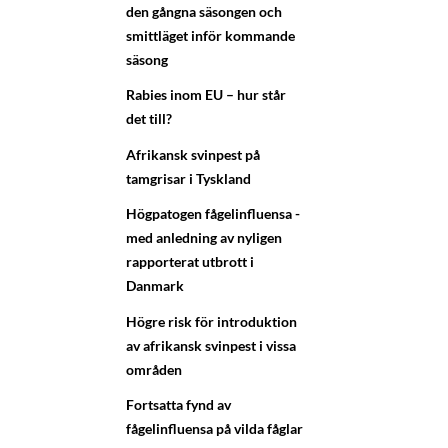
den gångna säsongen och
smittläget inför kommande
säsong
Rabies inom EU – hur står
det till?
Afrikansk svinpest på
tamgrisar i Tyskland
Högpatogen fågelinfluensa -
med anledning av nyligen
rapporterat utbrott i
Danmark
Högre risk för introduktion
av afrikansk svinpest i vissa
områden
Fortsatta fynd av
fågelinfluensa på vilda fåglar