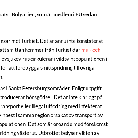
isats i Bulgarien, som är medlem i EU sedan
änsar mot Turkiet. Det är ännu inte konstaterat
as att smittan kommer från Turkiet där
mul- och
sjukevirus cirkulerar i vildsvinspopulationen i
ör att förebygga smittspridning till övriga
r.
as i Sankt Petersburgsområdet. Enligt uppgift
producerar hönsgödsel. Det är inte klarlagt på
transport eller illegal utfodring med infekterat
vinpest i samma region orsakat av transport av
inspopulationen. Det som är oroande med förekomst
spridning västerut. Utbrottet belyser vikten av