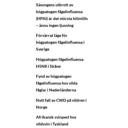
Säsongens utbrott av
högpatogen fågelinfluensa
(HPAI) är det största hitintills
– ännu ingen ljusning
Förvärrat läge för
högpatogen fågelinfluensa i
Sverige
Högpatogen fågelinfluensa
H5N8 i Skåne
Fynd av högpatogen
fågelinfluensa hos vilda
fåglar i Nederländerna
Nytt fall av CWD på vildren i
Norge
Afrikansk svinpest hos
vildsvin i Tyskland