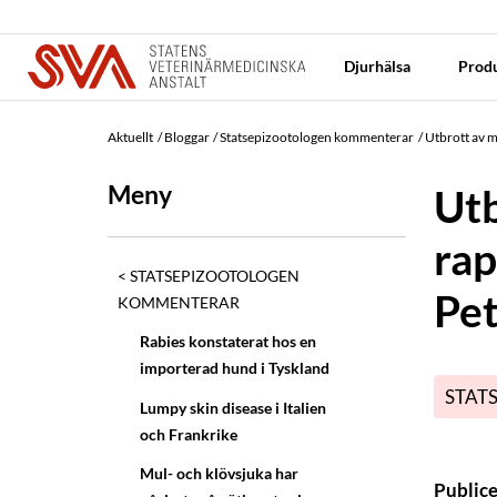
Djurhälsa
Produ
Aktuellt
Bloggar
Statsepizootologen kommenterar
Utbrott av m
Meny
Utb
rap
STATSEPIZOOTOLOGEN
Pe
KOMMENTERAR
Rabies konstaterat hos en
importerad hund i Tyskland
STAT
Lumpy skin disease i Italien
och Frankrike
Mul- och klövsjuka har
Public