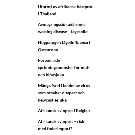
Utbrott av afrikansk hästpest
i Thailand
Avmagringssjuka/chronic
wasting disease – lägesbild
Högpatogen fågelinfluensa i
Östeuropa
Förändrade
spridningsmönster för mul-
och klövsjuka
Många fynd i landet av virus
som orsakar duvpest och
newcastlesjuka
Afrikansk svinpest i Belgien
Afrikansk svinpest – risk
med foderimport?