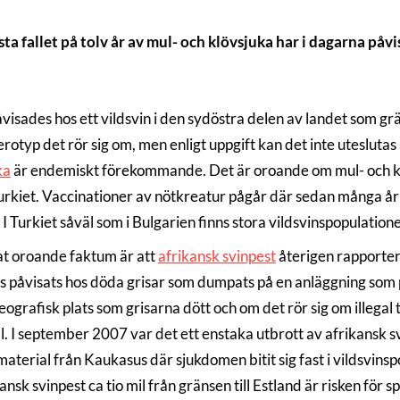
sta fallet på tolv år av mul- och klövsjuka har i dagarna påv
åvisades hos ett vildsvin i den sydöstra delen av landet som gr
erotyp det rör sig om, men enligt uppgift kan det inte uteslut
ka
är endemiskt förekommande. Det är oroande om mul- och klöv
urkiet. Vaccinationer av nötkreatur pågår där sedan många år f
I Turkiet såväl som i Bulgarien finns stora vildsvinspopulatione
at oroande faktum är att
afrikansk svinpest
återigen rapporter
us påvisats hos döda grisar som dumpats på en anläggning som 
eografisk plats som grisarna dött och om det rör sig om illegal 
l. I september 2007 var det ett enstaka utbrott av afrikansk s
t material från Kaukasus där sjukdomen bitit sig fast i vildsv
ansk svinpest ca tio mil från gränsen till Estland är risken för 