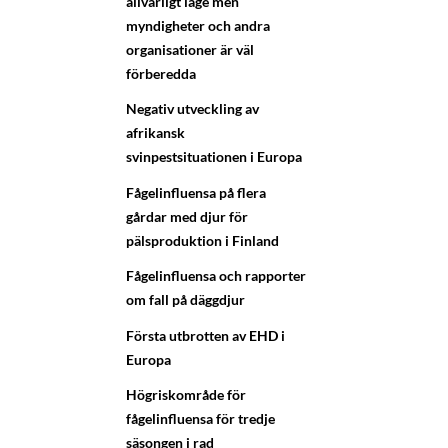
allvarligt läge men
myndigheter och andra
organisationer är väl
förberedda
Negativ utveckling av
afrikansk
svinpestsituationen i Europa
Fågelinfluensa på flera
gårdar med djur för
pälsproduktion i Finland
Fågelinfluensa och rapporter
om fall på däggdjur
Första utbrotten av EHD i
Europa
Högriskområde för
fågelinfluensa för tredje
säsongen i rad