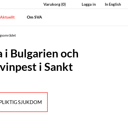
Varukorg
(0)
Logga in
In English
Aktuellt
Om SVA
urgsområdet
 i Bulgarien och
svinpest i Sankt
LIKTIG SJUKDOM