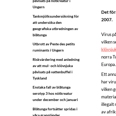
påvisats på nötkreatur i
Ungern
Det för
Tankmjölksundersökning för
2007.
att undersöka den
geografiska utbredningen av
Virus p
blåtunga
vilken s
Utbrott av Peste des petits
klövsju
ruminants i Ungern
norra T
Riskvärdering med anledning
Europa. 
av att mul- och klövsjuka
påvisats på vattenbuffel i
Ett ann
Tyskland
har vir
Enstaka fall av blåtunga
vilken g
serotyp 3 hos nötkreatur
materia
under december och januari
illegal
Blåtunga fortsätter spridas i
av afrik
våra grannländer