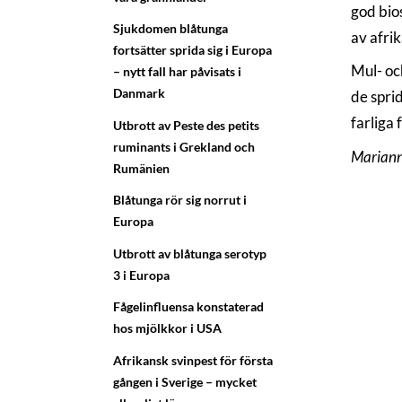
god bio
Sjukdomen blåtunga
av afrik
fortsätter sprida sig i Europa
Mul- oc
– nytt fall har påvisats i
Danmark
de sprid
farliga 
Utbrott av Peste des petits
ruminants i Grekland och
Mariann
Rumänien
Blåtunga rör sig norrut i
Europa
Utbrott av blåtunga serotyp
3 i Europa
Fågelinfluensa konstaterad
hos mjölkkor i USA
Afrikansk svinpest för första
gången i Sverige – mycket