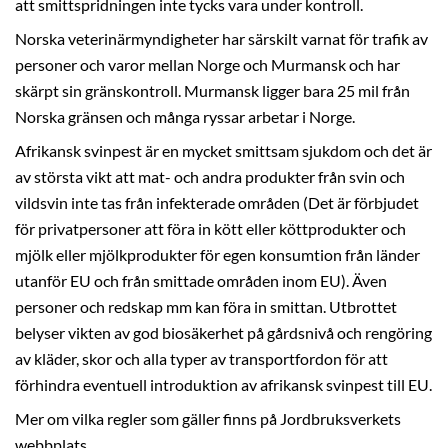
att smittspridningen inte tycks vara under kontroll.
Norska veterinärmyndigheter har särskilt varnat för trafik av
personer och varor mellan Norge och Murmansk och har
skärpt sin gränskontroll. Murmansk ligger bara 25 mil från
Norska gränsen och många ryssar arbetar i Norge.
Afrikansk svinpest är en mycket smittsam sjukdom och det är
av största vikt att mat- och andra produkter från svin och
vildsvin inte tas från infekterade områden (Det är förbjudet
för privatpersoner att föra in kött eller köttprodukter och
mjölk eller mjölkprodukter för egen konsumtion från länder
utanför EU och från smittade områden inom EU). Även
personer och redskap mm kan föra in smittan. Utbrottet
belyser vikten av god biosäkerhet på gårdsnivå och rengöring
av kläder, skor och alla typer av transportfordon för att
förhindra eventuell introduktion av afrikansk svinpest till EU.
Mer om vilka regler som gäller finns på Jordbruksverkets
webbplats.