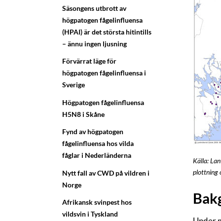
Säsongens utbrott av
högpatogen fågelinfluensa
(HPAI) är det största hitintills
– ännu ingen ljusning
Förvärrat läge för
högpatogen fågelinfluensa i
Sverige
Högpatogen fågelinfluensa
H5N8 i Skåne
Fynd av högpatogen
fågelinfluensa hos vilda
fåglar i Nederländerna
Källa: La
plottning 
Nytt fall av CWD på vildren i
Norge
Bak
Afrikansk svinpest hos
vildsvin i Tyskland
Under m