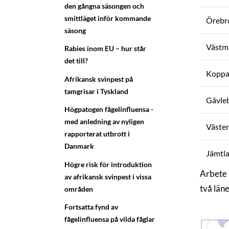
den gångna säsongen och
smittläget inför kommande
Örebr
säsong
Västm
Rabies inom EU – hur står
det till?
Koppa
Afrikansk svinpest på
tamgrisar i Tyskland
Gävle
Högpatogen fågelinfluensa -
med anledning av nyligen
Väster
rapporterat utbrott i
Danmark
Jämtl
Högre risk för introduktion
Arbete 
av afrikansk svinpest i vissa
två läne
områden
Fortsatta fynd av
fågelinfluensa på vilda fåglar