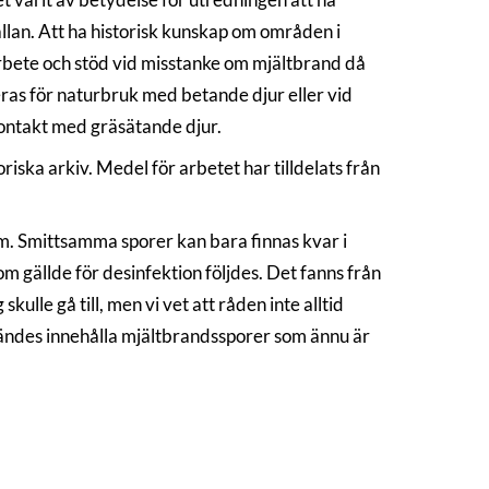
llan. Att ha historisk kunskap om områden i
arbete och stöd vid misstanke om mjältbrand då
ras för naturbruk med betande djur eller vid
kontakt med gräsätande djur.
iska arkiv. Medel för arbetet har tilldelats från
m. Smittsamma sporer kan bara finnas kvar i
 gällde för desinfektion följdes. Det fanns från
ulle gå till, men vi vet att råden inte alltid
brändes innehålla mjältbrandssporer som ännu är