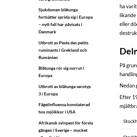
ha vari
Sjukdomen blåtunga
likande
fortsätter sprida sig i Europa
eller d
– nytt fall har påvisats i
Danmark
destrukt
Utbrott av Peste des petits
Delr
ruminants i Grekland och
Rumänien
På grun
Blåtunga rör sig norrut i
handlin
Europa
Nedan g
Utbrott av blåtunga serotyp
3 i Europa
Efter 1
Fågelinfluensa konstaterad
mjältbra
hos mjölkkor i USA
Stockh
Afrikansk svinpest för första
gången i Sverige – mycket
Stockh