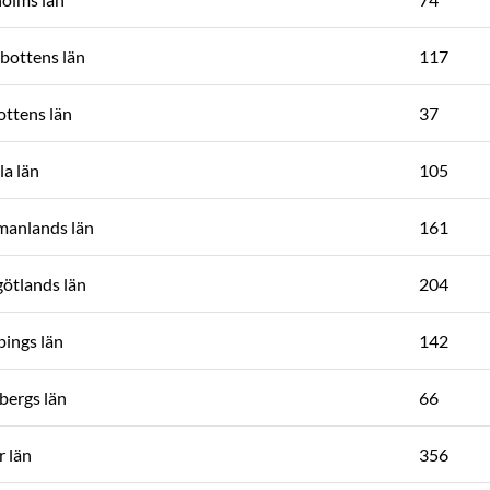
bottens län
117
ttens län
37
a län
105
manlands län
161
ötlands län
204
ings län
142
bergs län
66
 län
356