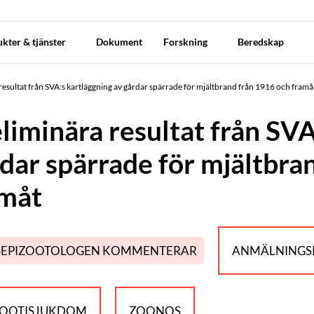
kter & tjänster
Dokument
Forskning
Beredskap
resultat från SVA:s kartläggning av gårdar spärrade för mjältbrand från 1916 och framå
liminära resultat från SVA
dar spärrade för mjältbra
amåt
SEPIZOOTOLOGEN KOMMENTERAR
ANMÄLNINGSP
ZOOTISJUKDOM
ZOONOS