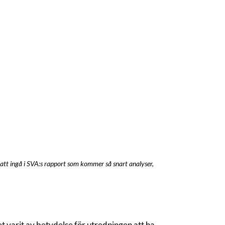
t ingå i SVA:s rapport som kommer så snart analyser,
 varit av betydelse för utredningen att ha