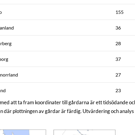
o
155
anland
36
rberg
28
borg
37
norrland
27
and
23
med att ta fram koordinater till gårdarna är ett tidsödande oc
n där plottningen av gårdar är färdig. Utvärdering och analys 