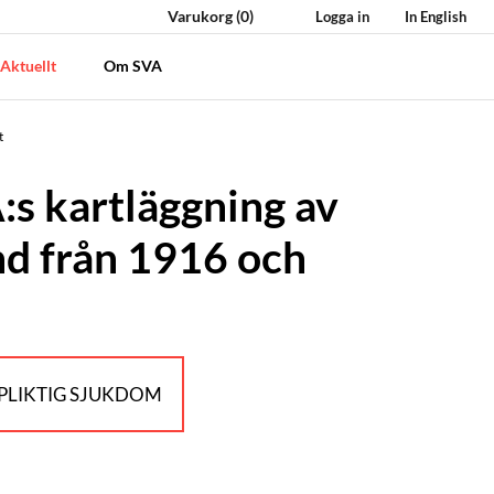
Varukorg
(0)
Logga in
In English
Aktuellt
Om SVA
t
:s kartläggning av
nd från 1916 och
LIKTIG SJUKDOM