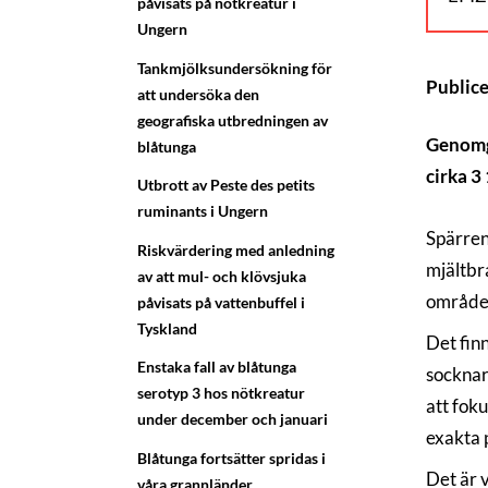
påvisats på nötkreatur i
Ungern
Tankmjölksundersökning för
Public
att undersöka den
geografiska utbredningen av
Genomgå
blåtunga
cirka 3
Utbrott av Peste des petits
ruminants i Ungern
Spärren
Riskvärdering med anledning
mjältbr
av att mul- och klövsjuka
områden
påvisats på vattenbuffel i
Tyskland
Det fin
Enstaka fall av blåtunga
socknar
serotyp 3 hos nötkreatur
att fok
under december och januari
exakta p
Blåtunga fortsätter spridas i
Det är v
våra grannländer