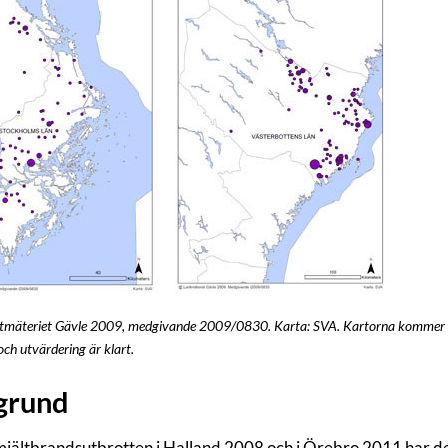
ntmäteriet Gävle 2009, medgivande 2009/0830. Karta: SVA. Kartorna kommer at
och utvärdering är klart.
grund
jältbrandsutbrotten i Halland 2008 och i Örebro 2011 har det