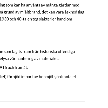
änning som kan ha använts av många gårdar med
e på grund av mjältbrand, det kan vara åsknedslag
r 1930 och 40-talen tog slakterier hand om
 som tagits fram från historiska offentliga
elysa vår hantering av materialet.
1916 och framåt.
t) förbjöd import av benmjöl sjönk antalet