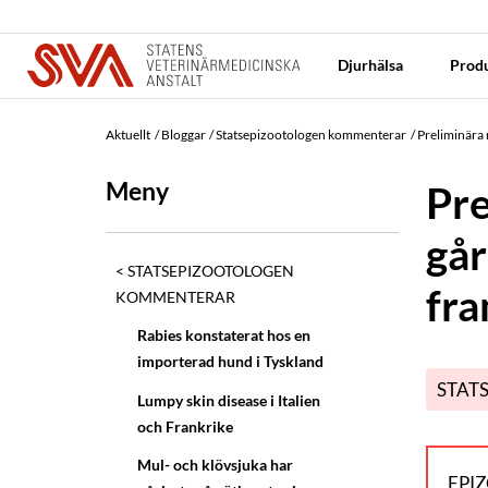
Djurhälsa
Produ
Aktuellt
Bloggar
Statsepizootologen kommenterar
Preliminära 
Meny
Pre
går
STATSEPIZOOTOLOGEN
fr
KOMMENTERAR
Rabies konstaterat hos en
importerad hund i Tyskland
STAT
Lumpy skin disease i Italien
och Frankrike
Mul- och klövsjuka har
EPI