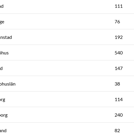
nd
111
ge
76
anstad
192
öhus
540
nd
147
ohuslän
38
org
114
borg
240
and
82