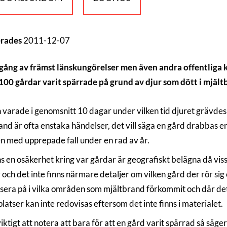
erades
2011-12-07
ng av främst länskungörelser men även andra offentliga käll
 100 gårdar varit spärrade på grund av djur som dött i mjält
 varade i genomsnitt 10 dagar under vilken tid djuret grävdes
and är ofta enstaka händelser, det vill säga en gård drabbas en
 med upprepade fall under en rad av år.
ns en osäkerhet kring var gårdar är geografiskt belägna då vi
 och det inte finns närmare detaljer om vilken gård der rör s
usera på i vilka områden som mjältbrand förkommit och där de
latser kan inte redovisas eftersom det inte finns i materialet.
iktigt att notera att bara för att en gård varit spärrad så säge