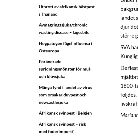
Utbrott av afrikansk hästpest
bakgrun
i Thailand
landet 
Avmagringssjuka/chronic
djur dö
wasting disease – lägesbild
större 
Högpatogen fågelinfluensa i
SVA har 
Östeuropa
Kunglig
Förändrade
De fles
spridningsmönster för mul-
mjältbr
och klövsjuka
1800-tal
Många fynd i landet av virus
följdes
som orsakar duvpest och
newcastlesjuka
livskraf
Afrikansk svinpest i Belgien
Mariann
Afrikansk svinpest – risk
med foderimport?