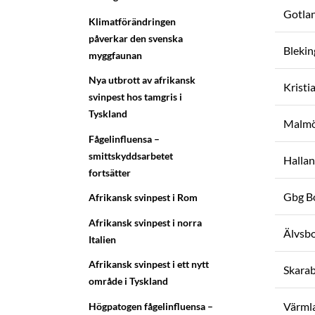
Gotla
Klimatförändringen
påverkar den svenska
Blekin
myggfaunan
Nya utbrott av afrikansk
Kristi
svinpest hos tamgris i
Tyskland
Malm
Fågelinfluensa –
smittskyddsarbetet
Halla
fortsätter
Gbg B
Afrikansk svinpest i Rom
Afrikansk svinpest i norra
Älvsb
Italien
Afrikansk svinpest i ett nytt
Skara
område i Tyskland
Värml
Högpatogen fågelinfluensa –