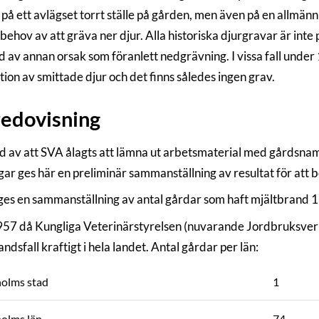
t på ett avlägset torrt ställe på gården, men även på en allm
 behov av att gräva ner djur. Alla historiska djurgravar är int
öd av annan orsak som föranlett nedgrävning. I vissa fall unde
ion av smittade djur och det finns således ingen grav.
edovisning
d av att SVA ålagts att lämna ut arbetsmaterial med gårdsnamn
gar ges här en preliminär sammanställning av resultat för att b
es en sammanställning av antal gårdar som haft mjältbrand 
957 då Kungliga Veterinärstyrelsen (nuvarande Jordbruksverke
ndsfall kraftigt i hela landet. Antal gårdar per län:
olms stad
1
olms län
74