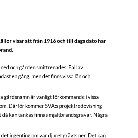
or visar att från 1916 och till dags dato har
brand.
 ned och gården smittrenades. Fall av
dast en gång, men det finns vissa län och
ssa gårdsnamn är vanligt förkommande i vissa
ig om. Därför kommer SVA:s projektredovisning
t då kan tänkas finnas mjältbrandsgravar. Några
r det ingenting om var djuret grävts ner. Det kan