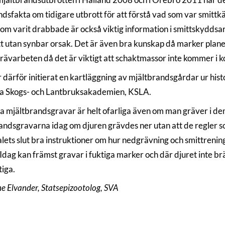
dsfakta om tidigare utbrott för att förstå vad som var smittkä
som varit drabbade är också viktig information i smittskydds
tt utan synbar orsak. Det är även bra kunskap då marker plane
grävarbeten då det är viktigt att schaktmassor inte kommer i 
därför initierat en kartläggning av mjältbrandsgårdar ur histor
a Skogs- och Lantbruksakademien, KSLA.
ta mjältbrandsgravar är helt ofarliga även om man gräver i de
andsgravarna idag om djuren grävdes ner utan att de regler som
ets slut bra instruktioner om hur nedgrävning och smittrening sk
. Idag kan främst gravar i fuktiga marker och där djuret inte 
tiga.
e Elvander, Statsepizootolog, SVA