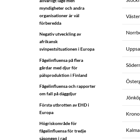
allvarligt läge men
myndigheter och andra
organisationer är väl
Väster
förberedda
Norrbo
Negativ utveckling av
afrikansk
Uppsal
svinpestsituationen i Europa
Fågelinfluensa på flera
Söder
gårdar med djur för
pälsproduktion i Finland
Österg
Fågelinfluensa och rapporter
om fall på däggdjur
Jönköp
Första utbrotten av EHD i
Europa
Krono
Högriskområde för
Kalmar
fågelinfluensa för tredje
säsongen i rad