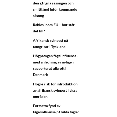
den gångna säsongen och
smittläget inför kommande
säsong
Rabies inom EU – hur står
det till?
Afrikansk svinpest på
tamgrisar i Tyskland
Högpatogen fågelinfluensa -
med anledning av nyligen
rapporterat utbrott i
Danmark
Högre risk för introduktion
av afrikansk svinpest i vissa
områden
Fortsatta fynd av
fågelinfluensa på vilda fåglar