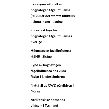
Säsongens utbrott av
högpatogen fågelinfluensa
(HPAI) är det största hitintills
– ännu ingen ljusning
Förvärrat läge för
högpatogen fågelinfluensa i
Sverige
Högpatogen fågelinfluensa
H5N8 i Skåne
Fynd av högpatogen
fågelinfluensa hos vilda
fåglar i Nederländerna
Nytt fall av CWD på vildren i
Norge
Afrikansk svinpest hos
vildsvin i Tyskland