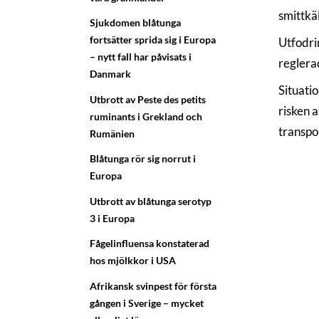
smittkäl
Sjukdomen blåtunga
fortsätter sprida sig i Europa
Utfodri
– nytt fall har påvisats i
reglera
Danmark
Situati
Utbrott av Peste des petits
risken a
ruminants i Grekland och
transpo
Rumänien
Blåtunga rör sig norrut i
Europa
Utbrott av blåtunga serotyp
3 i Europa
Fågelinfluensa konstaterad
hos mjölkkor i USA
Afrikansk svinpest för första
gången i Sverige – mycket