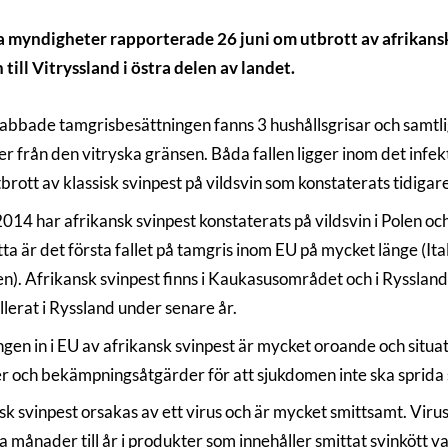
a myndigheter rapporterade 26 juni om utbrott av afrikansk
 till Vitryssland i östra delen av landet.
rabbade tamgrisbesättningen fanns 3 hushållsgrisar och samtlig
er från den vitryska gränsen. Båda fallen ligger inom det in
brott av klassisk svinpest på vildsvin som konstaterats tidigare
14 har afrikansk svinpest konstaterats på vildsvin i Polen och
ta är det första fallet på tamgris inom EU på mycket länge (It
en). Afrikansk svinpest finns i Kaukasusområdet och i Rysslan
llerat i Ryssland under senare år.
ngen in i EU av afrikansk svinpest är mycket oroande och situ
r och bekämpningsåtgärder för att sjukdomen inte ska sprida s
sk svinpest orsakas av ett virus och är mycket smittsamt. Vir
a månader till år i produkter som innehåller smittat svinkött 