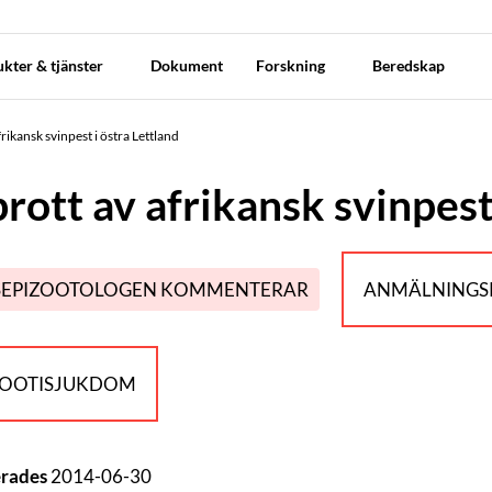
kter & tjänster
Dokument
Forskning
Beredskap
rikansk svinpest i östra Lettland
rott av afrikansk svinpest
SEPIZOOTOLOGEN KOMMENTERAR
ANMÄLNINGSP
ZOOTISJUKDOM
erades
2014-06-30