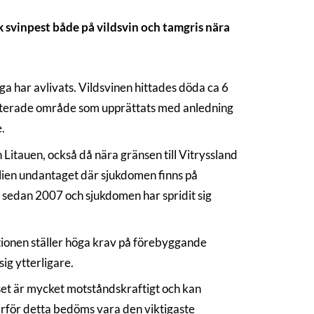
 svinpest både på vildsvin och tamgris nära
a har avlivats. Vildsvinen hittades döda ca 6
fekterade område som upprättats med anledning
.
 Litauen, också då nära gränsen till Vitryssland
alien undantaget där sjukdomen finns på
d sedan 2007 och sjukdomen har spridit sig
ationen ställer höga krav på förebyggande
ig ytterligare.
uset är mycket motståndskraftigt och kan
varför detta bedöms vara den viktigaste