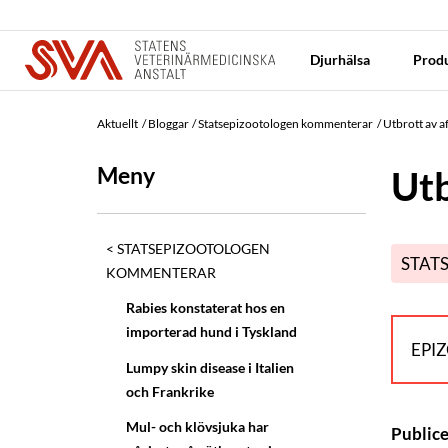
Djurhälsa
Produ
Aktuellt
Bloggar
Statsepizootologen kommenterar
Utbrott av af
Meny
Utb
STATSEPIZOOTOLOGEN
STAT
KOMMENTERAR
Rabies konstaterat hos en
importerad hund i Tyskland
EPI
Lumpy skin disease i Italien
och Frankrike
Mul- och klövsjuka har
Public