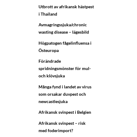
Utbrott av afrikansk hästpest
i Thailand
Avmagringssjuka/chronic
wasting disease – lägesbild
Högpatogen fågelinfluensa i
Östeuropa
Förändrade
spridningsmönster för mul-
och klövsjuka
Många fynd i landet av virus
som orsakar duvpest och
newcastlesjuka
Afrikansk svinpest i Belgien
Afrikansk svinpest – risk
med foderimport?