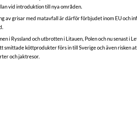
lan vid introduktion till nya områden.
ng av grisar med matavfall är därför förbjudet inom EU och inf
d.
onen i Ryssland och utbrotten i Litauen, Polen och nu senast i 
tt smittade köttprodukter förs in till Sverige och även risken at
rter och jaktresor.