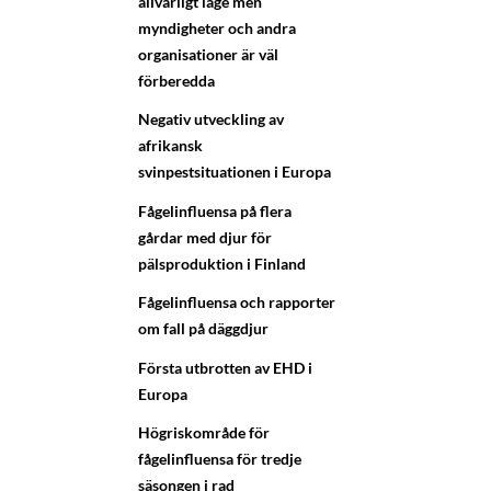
allvarligt läge men
myndigheter och andra
organisationer är väl
förberedda
Negativ utveckling av
afrikansk
svinpestsituationen i Europa
Fågelinfluensa på flera
gårdar med djur för
pälsproduktion i Finland
Fågelinfluensa och rapporter
om fall på däggdjur
Första utbrotten av EHD i
Europa
Högriskområde för
fågelinfluensa för tredje
säsongen i rad