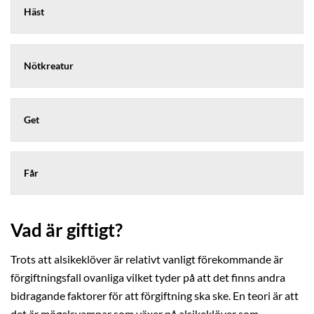
Häst
Nötkreatur
Get
Får
Vad är giftigt?
Trots att alsikeklöver är relativt vanligt förekommande är
förgiftningsfall ovanliga vilket tyder på att det finns andra
bidragande faktorer för att förgiftning ska ske. En teori är att
det är mögelsvampar som växer på alsikeklöver som