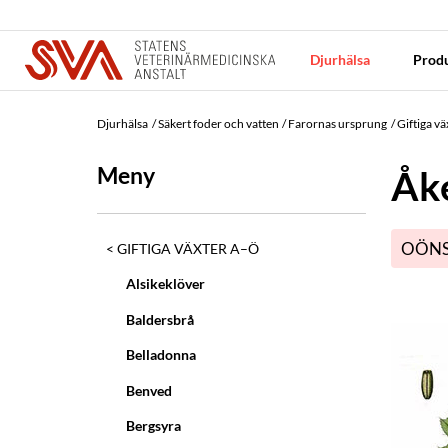
Djurhälsa
Produ
Djurhälsa
Säkert foder och vatten
Farornas ursprung
Giftiga v
Meny
Åke
OÖNS
GIFTIGA VÄXTER A–Ö
Alsikeklöver
Baldersbrå
Belladonna
Benved
Bergsyra