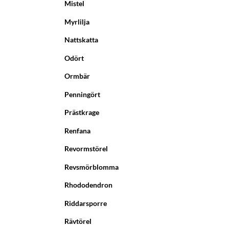
Mistel
Myrlilja
Nattskatta
Odört
Ormbär
Penningört
Prästkrage
Renfana
Revormstörel
Revsmörblomma
Rhododendron
Riddarsporre
Rävtörel