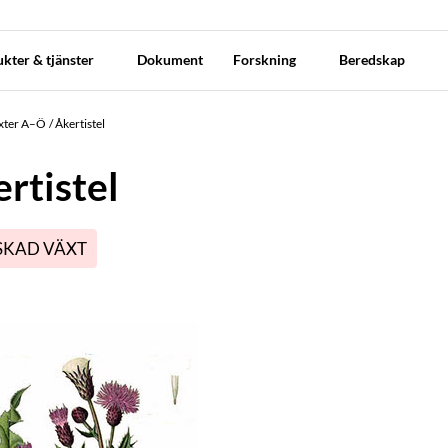
kter & tjänster
Dokument
Forskning
Beredskap
äxter A–Ö
Åkertistel
rtistel
KAD VÄXT