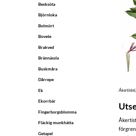
Besksöta
Björnloka
Bolmört
Bovete
Brakved
Brännässla
Buskmåra
Dårrepe
Åkertistel
Ek
Ekorrbär
Uts
Fingerborgsblomma
Åkertist
Fläckig munkhätta
förgren
Getapel