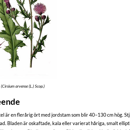
, (Cirsium arvense (L.) Scop.)
eende
el är en flerårig ört med jordstam som blir 40–130 cm hög. Stjä
ad. Bladen är oskaftade, kala eller varierat håriga, smalt elli