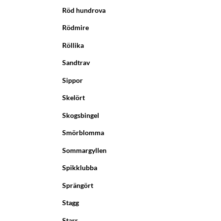
Röd hundrova
Rödmire
Röllika
Sandtrav
Sippor
Skelört
Skogsbingel
Smörblomma
Sommargyllen
Spikklubba
Sprängört
Stagg
Starr