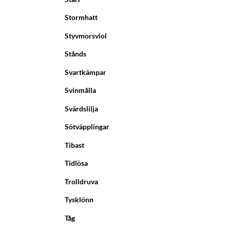
Stormhatt
Styvmorsviol
Stånds
Svartkämpar
Svinmålla
Svärdslilja
Sötväpplingar
Tibast
Tidlösa
Trolldruva
Tysklönn
Tåg