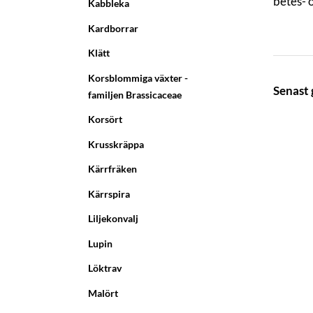
betes- 
Kabbleka
Kardborrar
Klätt
Korsblommiga växter -
Senast
familjen Brassicaceae
Korsört
Krusskräppa
Kärrfräken
Kärrspira
Liljekonvalj
Lupin
Löktrav
Malört