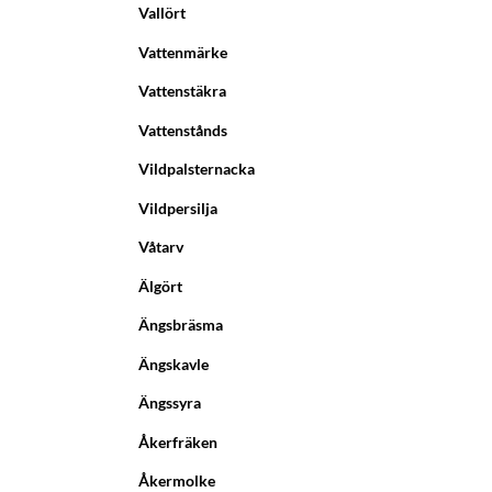
Vallört
Vattenmärke
Vattenstäkra
Vattenstånds
Vildpalsternacka
Vildpersilja
Våtarv
Älgört
Ängsbräsma
Ängskavle
Ängssyra
Åkerfräken
Åkermolke