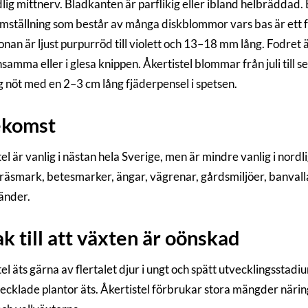
lig mittnerv. Bladkanten är parflikig eller ibland helbräddad
mställning som består av många diskblommor vars bas är ett fra
nan är ljust purpurröd till violett och 13–18 mm lång. Fodret 
nsamma eller i glesa knippen. Åkertistel blommar från juli till s
 nöt med en 2–3 cm lång fjäderpensel i spetsen.
ekomst
el är vanlig i nästan hela Sverige, men är mindre vanlig i nordl
gräsmark, betesmarker, ängar, vägrenar, gårdsmiljöer, banval
änder.
k till att växten är oönskad
el äts gärna av flertalet djur i ungt och spätt utvecklingssta
ecklade plantor äts. Åkertistel förbrukar stora mängder näri