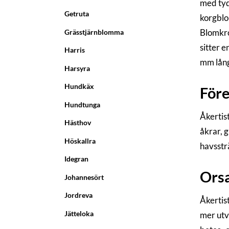
med tyd
Getruta
korgblo
Blomkro
Grässtjärnblomma
sitter e
Harris
mm lång
Harsyra
Hundkäx
För
Hundtunga
Åkertist
Hästhov
åkrar, 
Höskallra
havsstr
Idegran
Orsa
Johannesört
Jordreva
Åkertist
Jätteloka
mer utv