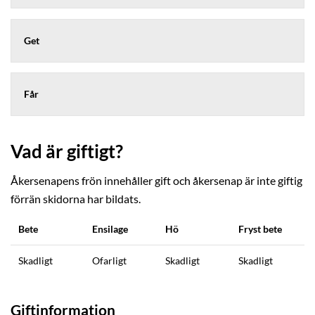
Get
Får
Vad är giftigt?
Åkersenapens frön innehåller gift och åkersenap är inte giftig
förrän skidorna har bildats.
Bete
Ensilage
Hö
Fryst bete
Skadligt
Ofarligt
Skadligt
Skadligt
Giftinformation