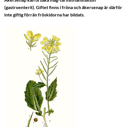
Åkersenap kan orsaka mag-tarminflammation
(gastroenterit). Giftet finns i fröna och åkersenap är därför
inte giftig förrän fröskidorna har bildats.