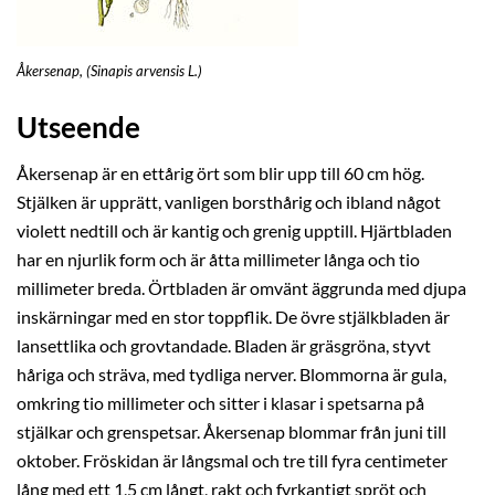
Åkersenap, (Sinapis arvensis L.)
Utseende
Åkersenap är en ettårig ört som blir upp till 60 cm hög.
Stjälken är upprätt, vanligen borsthårig och ibland något
violett nedtill och är kantig och grenig upptill. Hjärtbladen
har en njurlik form och är åtta millimeter långa och tio
millimeter breda. Örtbladen är omvänt äggrunda med djupa
inskärningar med en stor toppflik. De övre stjälkbladen är
lansettlika och grovtandade. Bladen är gräsgröna, styvt
håriga och sträva, med tydliga nerver. Blommorna är gula,
omkring tio millimeter och sitter i klasar i spetsarna på
stjälkar och grenspetsar. Åkersenap blommar från juni till
oktober. Fröskidan är långsmal och tre till fyra centimeter
lång med ett 1,5 cm långt, rakt och fyrkantigt spröt och