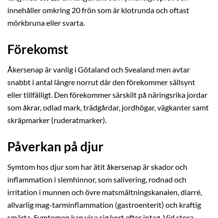
innehåller omkring 20 frön som är klotrunda och oftast
mörkbruna eller svarta.
Förekomst
Åkersenap är vanlig i Götaland och Svealand men avtar
snabbt i antal längre norrut där den förekommer sällsynt
eller tillfälligt. Den förekommer särskilt på näringsrika jordar
som åkrar, odlad mark, trädgårdar, jordhögar, vägkanter samt
skräpmarker (ruderatmarker).
Påverkan på djur
Symtom hos djur som har ätit åkersenap är skador och
inflammation i slemhinnor, som salivering, rodnad och
irritation i munnen och övre matsmältningskanalen, diarré,
allvarlig mag-tarminflammation (gastroenterit) och kraftig
smärta. Symtomen kan visa sig kort efter intag. Vid stora