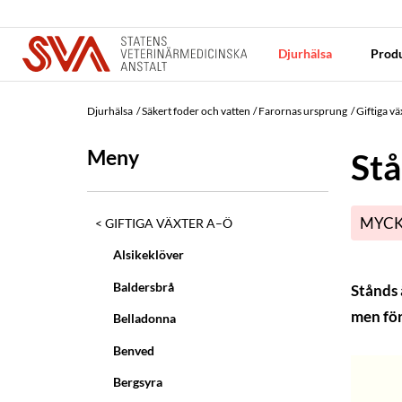
Djurhälsa
Produ
Djurhälsa
Säkert foder och vatten
Farornas ursprung
Giftiga v
Meny
St
MYCK
GIFTIGA VÄXTER A–Ö
Alsikeklöver
Baldersbrå
Stånds 
men för
Belladonna
Benved
Bergsyra