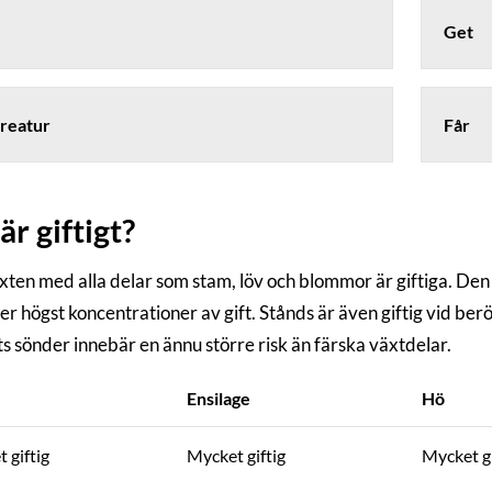
Get
reatur
Får
är giftigt?
xten med alla delar som stam, löv och blommor är giftiga. Den
er högst koncentrationer av gift. Stånds är även giftig vid ber
s sönder innebär en ännu större risk än färska växtdelar.
Ensilage
Hö
 giftig
Mycket giftig
Mycket gi