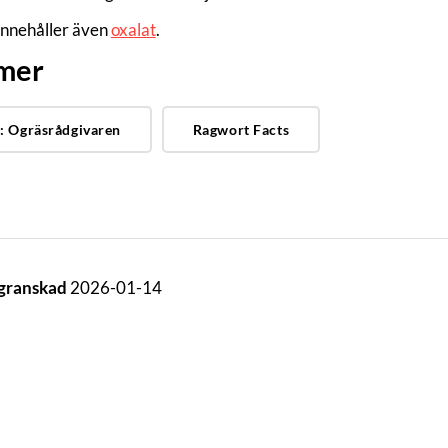
innehåller även
oxalat
.
 mer
: Ogräsrådgivaren
Ragwort Facts
 granskad
2026-01-14