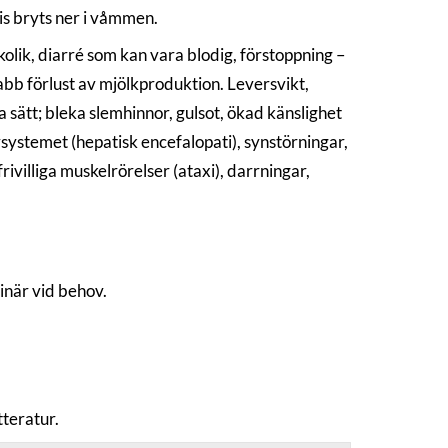
is bryts ner i våmmen.
olik, diarré som kan vara blodig, förstoppning –
abb förlust av mjölkproduktion. Leversvikt,
 sätt; bleka slemhinnor, gulsot, ökad känslighet
rvsystemet (hepatisk encefalopati), synstörningar,
ivilliga muskelrörelser (ataxi), darrningar,
inär vid behov.
tteratur.