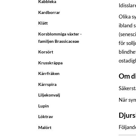
Kabbleka
Idissla
Kardborrar
Olika s
Klätt
ibland 
(senesc
Korsblommiga växter -
familjen Brassicaceae
för soll
blindhet
Korsört
ostadig
Krusskräppa
Kärrfräken
Om di
Kärrspira
Säkerst
Liljekonvalj
När sym
Lupin
Djurs
Löktrav
Följand
Malört