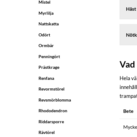
Mistel
Häst
Myrlilja
Nattskatta
Nötk
Odört
Ormbär
Penningört
Vad 
Prästkrage
Hela vä
Renfana
innehåll
Revormstörel
trampat
Revsmörblomma
Bete
Rhododendron
Riddarsporre
Mycket
Rävtörel