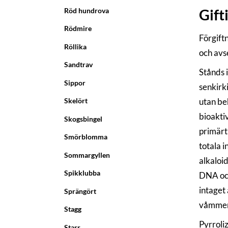
Röd hundrova
Gift
Rödmire
Förgiftn
Röllika
och avse
Sandtrav
Stånds i
Sippor
senkirki
utan be
Skelört
bioaktiv
Skogsbingel
primärt 
Smörblomma
totala i
Sommargyllen
alkaloi
Spikklubba
DNA och
intaget 
Sprängört
våmme
Stagg
Pyrroliz
Starr