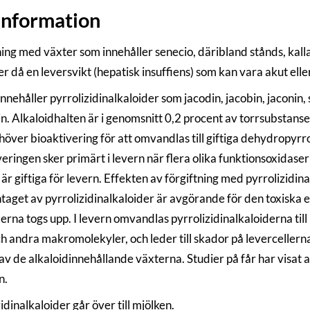
information
ing med växter som innehåller senecio, däribland stånds, kalla
r då en leversvikt (hepatisk insuffiens) som kan vara akut elle
nnehåller pyrrolizidinalkaloider som jacodin, jacobin, jaconin, s
n. Alkaloidhalten är i genomsnitt 0,2 procent av torrsubstansen.
höver bioaktivering för att omvandlas till giftiga dehydropyrro
eringen sker primärt i levern när flera olika funktionsoxidaser
är giftiga för levern. Effekten av förgiftning med pyrrolizidina
ntaget av pyrrolizidinalkaloider är avgörande för den toxiska 
derna togs upp. I levern omvandlas pyrrolizidinalkaloiderna ti
 andra makromolekyler, och leder till skador på levercellern
av de alkaloidinnehållande växterna. Studier på får har visat at
n.
idinalkaloider går över till mjölken.