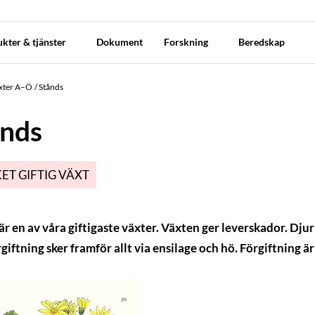
kter & tjänster
Dokument
Forskning
Beredskap
äxter A–Ö
Stånds
ånds
ET GIFTIG VÄXT
är en av våra giftigaste växter. Växten ger leverskador. Djur
giftning sker framför allt via ensilage och hö. Förgiftning ä