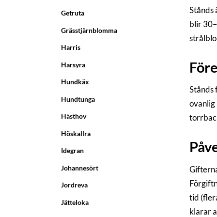
Stånds ä
Getruta
blir 30–
Grässtjärnblomma
strålbl
Harris
För
Harsyra
Hundkäx
Stånds 
Hundtunga
ovanlig
Hästhov
torrbac
Höskallra
Påve
Idegran
Johannesört
Giftern
Förgift
Jordreva
tid (fl
Jätteloka
klarar a