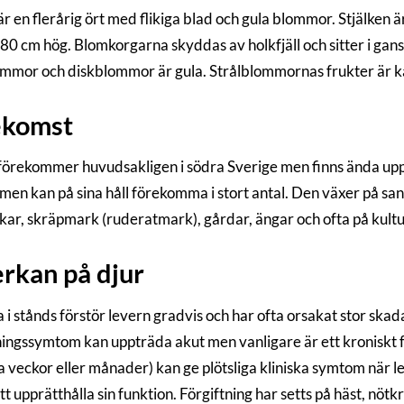
r en flerårig ört med flikiga blad och gula blommor. Stjälken 
80 cm hög. Blomkorgarna skyddas av holkfjäll och sitter i gans
ommor och diskblommor är gula. Strålblommornas frukter är k
ekomst
förekommer huvudsakligen i södra Sverige men finns ända upp 
 men kan på sina håll förekomma i stort antal. Den växer på sa
kar, skräpmark (ruderatmark), gårdar, ängar och ofta på kult
rkan på djur
a i stånds förstör levern gradvis och har ofta orsakat stor 
ningssymtom kan uppträda akut men vanligare är ett kroniskt 
era veckor eller månader) kan ge plötsliga kliniska symtom när 
tt upprätthålla sin funktion. Förgiftning har setts på häst, nötkr