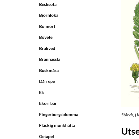
Besksöta
Björnloka
Bolmört
Bovete
Brakved
Brännässla
Buskmåra
Dårrepe
Ek
Ekorrbär
Fingerborgsblomma
Stånds, (J
Fläckig munkhätta
Uts
Getapel