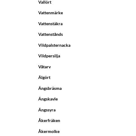
Vallört
Vattenmärke
Vattenstäkra
Vattenstånds
Vildpalsternacka
Vildpersilja
Våtarv
Älgört
Ängsbräsma
Ängskavle
Ängssyra
Åkerfräken
Åkermolke