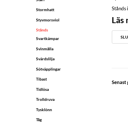
Stånds 
Stormhatt
Läs
Styvmorsviol
Stånds
SLU
Svartkämpar
Svinmålla
Svärdslilja
Sötväpplingar
Tibast
Senast
Tidlösa
Trolldruva
Tysklönn
Tåg