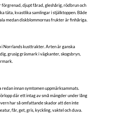
är förgrenad, djupt fårad, gleshårig, rödbrun och
ka täta, kvastlika samlingar i stjälktoppen. Både
ala medan diskblommornas frukter är finhåriga.
i Norrlands kusttrakter. Arten är ganska
ndig, grusig gräsmark i vägkanter, skogsbryn,
urmark.
skada redan innan symtomen uppmärksammats.
förlopp där ett intag av små mängder under lång
levern har så omfattande skador att den inte
eatur, får, get, gris, kyckling, vaktel och duva.