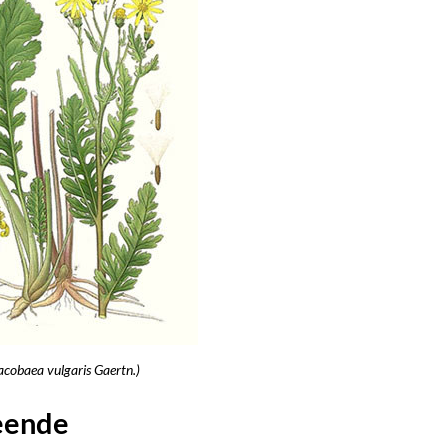
acobaea vulgaris Gaertn.)
eende