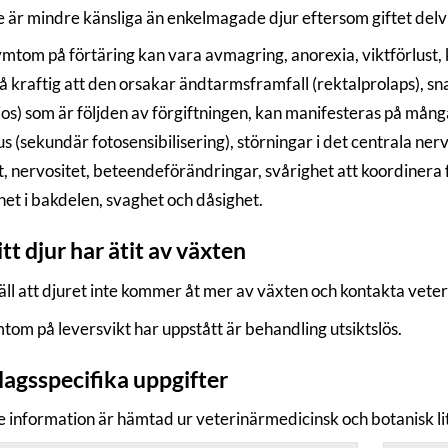
re är mindre känsliga än enkelmagade djur eftersom giftet delv
ymtom på förtäring kan vara avmagring, anorexia, viktförlust, k
så kraftig att den orsakar ändtarmsframfall (rektalprolaps), sn
ios) som är följden av förgiftningen, kan manifesteras på många
jus (sekundär fotosensibilisering), störningar i det centrala ne
, nervositet, beteendeförändringar, svårighet att koordinera fr
het i bakdelen, svaghet och dåsighet.
tt djur har ätit av växten
äll att djuret inte kommer åt mer av växten och kontakta veter
tom på leversvikt har uppstått är behandling utsiktslös.
lagsspecifika uppgifter
e information är hämtad ur veterinärmedicinsk och botanisk li