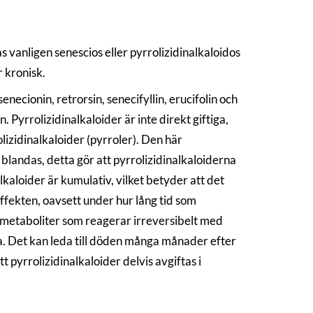
s vanligen senescios eller pyrrolizidinalkaloidos
r kronisk.
enecionin, retrorsin, senecifyllin, erucifolin och
 Pyrrolizidinalkaloider är inte direkt giftiga,
lizidinalkaloider (pyrroler). Den här
 blandas, detta gör att pyrrolizidinalkaloiderna
lkaloider är kumulativ, vilket betyder att det
effekten, oavsett under hur lång tid som
ll metaboliter som reagerar irreversibelt med
a. Det kan leda till döden många månader efter
t pyrrolizidinalkaloider delvis avgiftas i