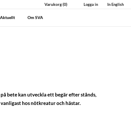
Varukorg
(0)
Logga in
In English
Aktuellt
Om SVA
 på bete kan utveckla ett begär efter stånds,
r vanligast hos nötkreatur och hästar.