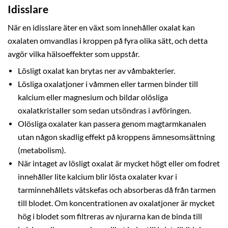
Idisslare
När en idisslare äter en växt som innehåller oxalat kan
oxalaten omvandlas i kroppen på fyra olika sätt, och detta
avgör vilka hälsoeffekter som uppstår.
Lösligt oxalat kan brytas ner av våmbakterier.
Lösliga oxalatjoner i våmmen eller tarmen binder till
kalcium eller magnesium och bildar olösliga
oxalatkristaller som sedan utsöndras i avföringen.
Olösliga oxalater kan passera genom magtarmkanalen
utan någon skadlig effekt på kroppens ämnesomsättning
(metabolism).
När intaget av lösligt oxalat är mycket högt eller om fodret
innehåller lite kalcium blir lösta oxalater kvar i
tarminnehållets vätskefas och absorberas då från tarmen
till blodet. Om koncentrationen av oxalatjoner är mycket
hög i blodet som filtreras av njurarna kan de binda till