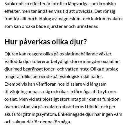
Subkroniska effekter är inte lika långvariga som kroniska
effekter, men tar ändå en viss tid att utveckla. Det rör sig
framför allt om bildning av magnesium- och kalciumoxalater
som kan orsaka både njurstenar och urinstenar.
Hur påverkas olika djur?
Djuren kan reagera olika på oxalatinnehållande växter.
Välfödda djur tolererar betydligt större mängder oxalat än
djur med begränsat foder- och vattenintag. Olika djurslag
reagerar olika beroende på fysiologiska skillnader.
Exempelvis kan våmfloran hos idisslare vid långsam
tillvänjning anpassa sig och öka sin förmåga att bryta ner
oxalat. Men vid ett plötsligt stort intag blir denna funktion
överbelastad varpå oxalaten absorberas i blodet och ger
akuta förgiftningssymtom. Enkelmagade djur har ingen våm
och saknar därför denna förmåga.