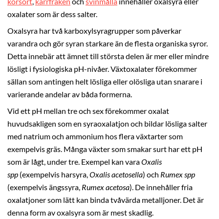
korsört
,
kärrfräken
och
svinmålla
innehåller oxalsyra eller
oxalater som är dess salter.
Oxalsyra har två karboxylsyragrupper som påverkar
varandra och gör syran starkare än de flesta organiska syror.
Detta innebär att ämnet till största delen är mer eller mindre
lösligt i fysiologiska pH-nivåer. Växtoxalater förekommer
sällan som antingen helt lösliga eller olösliga utan snarare i
varierande andelar av båda formerna.
Vid ett pH mellan tre och sex förekommer oxalat
huvudsakligen som en syraoxalatjon och bildar lösliga salter
med natrium och ammonium hos flera växtarter som
exempelvis gräs. Många växter som smakar surt har ett pH
som är lågt, under tre. Exempel kan vara
Oxalis
spp
(exempelvis harsyra,
Oxalis acetosella
) och
Rumex spp
(exempelvis ängssyra,
Rumex acetosa
). De innehåller fria
oxalatjoner som lätt kan binda tvåvärda metalljoner. Det är
denna form av oxalsyra som är mest skadlig.