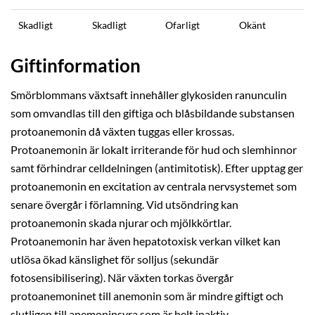
Skadligt
Skadligt
Ofarligt
Okänt
Giftinformation
Smörblommans växtsaft innehåller glykosiden ranunculin
som omvandlas till den giftiga och blåsbildande substansen
protoanemonin då växten tuggas eller krossas.
Protoanemonin är lokalt irriterande för hud och slemhinnor
samt förhindrar celldelningen (antimitotisk). Efter upptag ger
protoanemonin en excitation av centrala nervsystemet som
senare övergår i förlamning. Vid utsöndring kan
protoanemonin skada njurar och mjölkkörtlar.
Protoanemonin har även hepatotoxisk verkan vilket kan
utlösa ökad känslighet för solljus (sekundär
fotosensibilisering). När växten torkas övergår
protoanemoninet till anemonin som är mindre giftigt och
slutligen till anemoninsyra som är helt inaktiv.