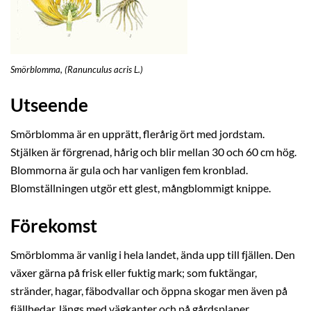
Smörblomma, (Ranunculus acris L.)
Utseende
Smörblomma är en upprätt, flerårig ört med jordstam.
Stjälken är förgrenad, hårig och blir mellan 30 och 60 cm hög.
Blommorna är gula och har vanligen fem kronblad.
Blomställningen utgör ett glest, mångblommigt knippe.
Förekomst
Smörblomma är vanlig i hela landet, ända upp till fjällen. Den
växer gärna på frisk eller fuktig mark; som fuktängar,
stränder, hagar, fäbodvallar och öppna skogar men även på
fjällhedar, längs med vägkanter och på gårdsplaner.