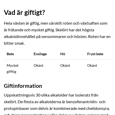
Vad är giftigt?
Hela växten är giftig, men särskilt roten och växtsaften som
är frätande och mycket giftig. Skelört har det högsta
alkaloidinnehållet på sensommaren och hösten. Roten har en
bitter smak.
Bete
Ensilage
Hö
Fryst bete
Mycket
Okänt
Okänt
Okänt
gifftig
Giftinformation
Uppskattningsvis 30 olika alkaloider har isolerats från
skelört. De flesta av alkaloiderna är benzofenantridin- och
protopinbaser som delvis är kombinerade med chelidonsyra,
och deras koncentration i olika delar av växten varierar med