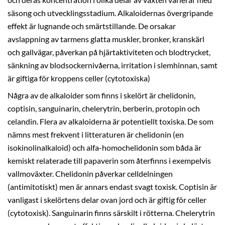
säsong och utvecklingsstadium. Alkaloidernas övergripande
effekt är lugnande och smärtstillande. De orsakar
avslappning av tarmens glatta muskler, bronker, kranskärl
och gallvägar, påverkan på hjärtaktiviteten och blodtrycket,
sänkning av blodsockernivåerna, irritation i slemhinnan, samt
är giftiga för kroppens celler (cytotoxiska)
Några av de alkaloider som finns i skelört är chelidonin,
coptisin, sanguinarin, chelerytrin, berberin, protopin och
celandin. Flera av alkaloiderna är potentiellt toxiska. De som
nämns mest frekvent i litteraturen är chelidonin (en
isokinolinalkaloid) och alfa-homochelidonin som båda är
kemiskt relaterade till papaverin som återfinns i exempelvis
vallmoväxter. Chelidonin påverkar celldelningen
(antimitotiskt) men är annars endast svagt toxisk. Coptisin är
vanligast i skelörtens delar ovan jord och är giftig för celler
(cytotoxisk). Sanguinarin finns särskilt i rötterna. Chelerytrin