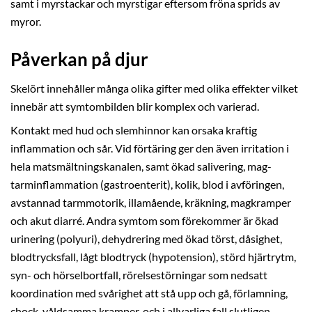
samt i myrstackar och myrstigar eftersom fröna sprids av
myror.
Påverkan på djur
Skelört innehåller många olika gifter med olika effekter vilket
innebär att symtombilden blir komplex och varierad.
Kontakt med hud och slemhinnor kan orsaka kraftig
inflammation och sår. Vid förtäring ger den även irritation i
hela matsmältningskanalen, samt ökad salivering, mag-
tarminflammation (gastroenterit), kolik, blod i avföringen,
avstannad tarmmotorik, illamående, kräkning, magkramper
och akut diarré. Andra symtom som förekommer är ökad
urinering (polyuri), dehydrering med ökad törst, dåsighet,
blodtrycksfall, lågt blodtryck (hypotension), störd hjärtrytm,
syn- och hörselbortfall, rörelsestörningar som nedsatt
koordination med svårighet att stå upp och gå, förlamning,
chock, våldsamma kramper, och i allvarliga fall slutligen