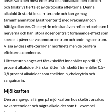
anses vara den mest effektiva celandinalkaloiden i skelört
och tillskrivs flertalet av de toxiska effekterna. Denna
alkaloid är starkt lokalirriterande och kan ge mag-
tarminflammation (gastroenterit) med kräkningar och
häftiga diarréer. Chelerytrin minskar även reflexretbarheten i
nerverna och har i stora doser centralt förlamande effekt som
speciellt påverkar vasomotorcentrum och andningscentrum.
Vissa av dess effekter liknar morfinets men de perifera
effekterna dominerar.
I litteraturen anges att färsk skelört innehåller upp till 1,5
procent alkaloider. Färska rötter från skelört innehåller 0,5–
0,8 procent alkaloider som chelidonin, chelerytrin och
sanguinarin.
Mjölksaften
Den orange-gula färgen på mjölksaften hos skelört orsakas
av karotenoider och några alkaloider som till exempel