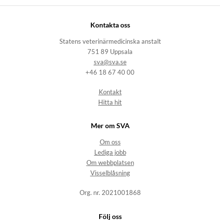
Kontakta oss
Statens veterinärmedicinska anstalt
751 89 Uppsala
sva@sva.se
+46 18 67 40 00
Kontakt
Hitta hit
Mer om SVA
Om oss
Lediga jobb
Om webbplatsen
Visselblåsning
Org. nr. 2021001868
Följ oss