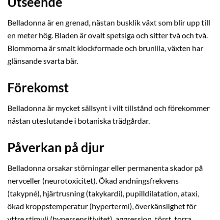
Utseende
Belladonna är en grenad, nästan busklik växt som blir upp till
en meter hög. Bladen är ovalt spetsiga och sitter två och två.
Blommorna är smalt klockformade och brunlila, växten har
glänsande svarta bär.
Förekomst
Belladonna är mycket sällsynt i vilt tillstånd och förekommer
nästan uteslutande i botaniska trädgårdar.
Påverkan på djur
Belladonna orsakar störningar eller permanenta skador på
nervceller (neurotoxicitet). Ökad andningsfrekvens
(takypné), hjärtrusning (takykardi), pupilldilatation, ataxi,
ökad kroppstemperatur (hypertermi), överkänslighet för
yttre stimuli (hypersensitivitet), aggression, törst, torra