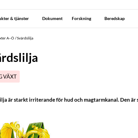
kter & tjänster
Dokument
Forskning
Beredskap
äxter A–Ö
Svärdslilja
rdslilja
G VÄXT
ilja är starkt irriterande för hud och magtarmkanal. Den är 