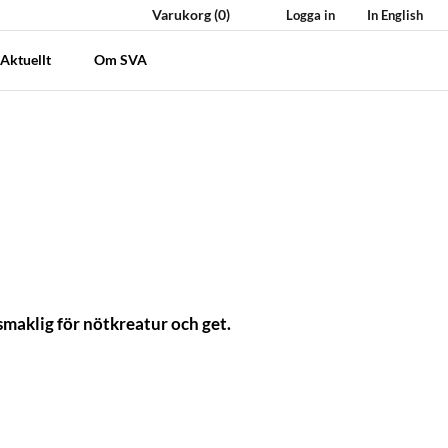
Varukorg
(0)
Logga in
In English
Aktuellt
Om SVA
smaklig för nötkreatur och get.