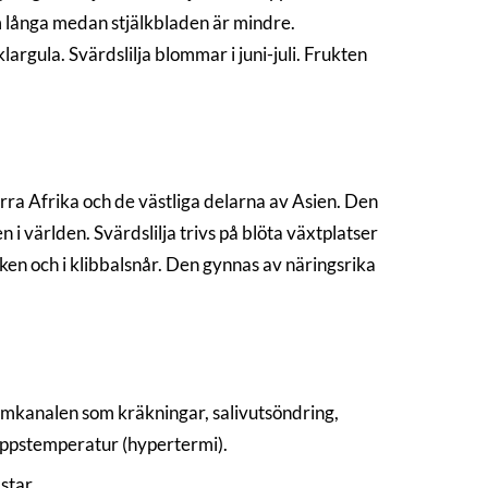
m långa medan stjälkbladen är mindre.
rgula. Svärdslilja blommar i juni-juli. Frukten
orra Afrika och de västliga delarna av Asien. Den
 världen. Svärdslilja trivs på blöta växtplatser
iken och i klibbalsnår. Den gynnas av näringsrika
kanalen som kräkningar, salivutsöndring,
roppstemperatur (hypertermi).
star.