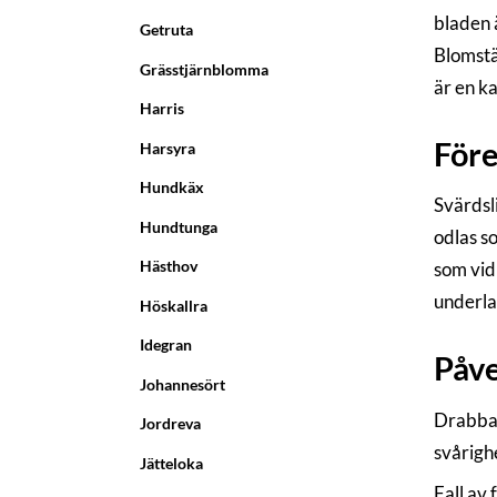
bladen 
Getruta
Blomstä
Grässtjärnblomma
är en ka
Harris
För
Harsyra
Hundkäx
Svärdsl
Hundtunga
odlas s
Hästhov
som vid 
underlag
Höskallra
Idegran
Påve
Johannesört
Drabbad
Jordreva
svårigh
Jätteloka
Fall av 