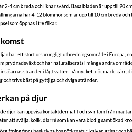
är 2-4 cm breda och liknar svärd. Basalbladen är upp till 90 c
llningarna har 4-12 blommor som är upp till 10 cm breda och kla
psel som öppnas i tre flikar.
ekomst
iljan har ett stort ursprungligt utbredningsområde i Europa, n
om prydnadsväxt och har naturaliserats i många andra områden i
insjöarnas stränder i lågt vatten, på mycket blöt mark, kärr, d
 och trivs bäst på gyttjiga och dyiga stränder.
rkan på djur
e djur kan uppvisa kontaktdermatit och symtom från magtarm
eter att svälja, kolik, diarré som kan vara blodig samt ökad k
förgiftning finns beskrivna hos nötkreatur, kalvar, grisar och hä