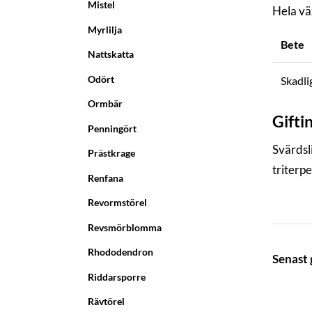
Mistel
Hela väx
Myrlilja
Bete
Nattskatta
Odört
Skadli
Ormbär
Gifti
Penningört
Svärdsli
Prästkrage
triterp
Renfana
Revormstörel
Revsmörblomma
Rhododendron
Senast
Riddarsporre
Rävtörel