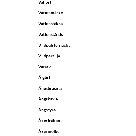
Vallört
Vattenmärke
Vattenstäkra
Vattenstånds
Vildpalsternacka
Vildpersilja
Våtarv
Älgört
Ängsbräsma
Ängskavle
Ängssyra
Åkerfräken
Åkermolke