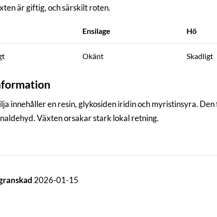
ten är giftig, och särskilt roten.
Ensilage
Hö
gt
Okänt
Skadligt
nformation
lja innehåller en resin, glykosiden iridin och myristinsyra. D
enaldehyd. Växten orsakar stark lokal retning.
 granskad
2026-01-15