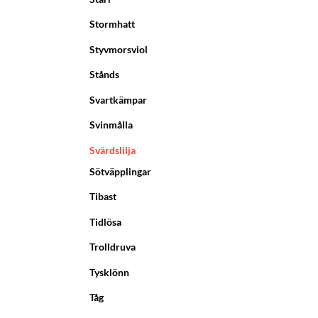
Stormhatt
Styvmorsviol
Stånds
Svartkämpar
Svinmålla
Svärdslilja
Sötväpplingar
Tibast
Tidlösa
Trolldruva
Tysklönn
Tåg