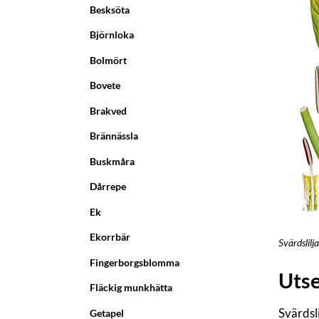
Besksöta
Björnloka
Bolmört
Bovete
Brakved
Brännässla
Buskmåra
Dårrepe
Ek
Ekorrbär
Svärdslilja
Fingerborgsblomma
Uts
Fläckig munkhätta
Svärdsli
Getapel