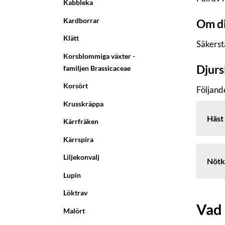
Kabbleka
Kardborrar
Om di
Klätt
Säkerst
Korsblommiga växter -
Djurs
familjen Brassicaceae
Korsört
Följand
Krusskräppa
Häst
Kärrfräken
Kärrspira
Liljekonvalj
Nötk
Lupin
Löktrav
Vad 
Malört