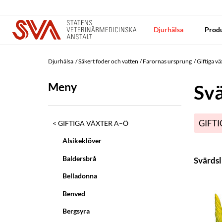
Djurhälsa
Produ
Djurhälsa
Säkert foder och vatten
Farornas ursprung
Giftiga v
Meny
Svä
GIFTI
GIFTIGA VÄXTER A–Ö
Alsikeklöver
Baldersbrå
Svärdsl
Belladonna
Benved
Bergsyra