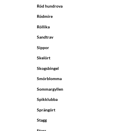
Röd hundrova
Rödmire
Röllika
Sandtrav
Sippor
Skelört
Skogsbingel
Smörblomma
Sommargyllen
Spikklubba
Sprängört
Stagg
Starr