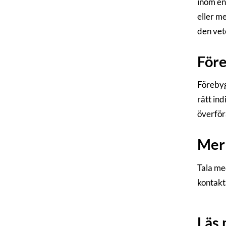
inom en 
eller m
den vet
För
Förebyg
rätt in
överför
Mer 
Tala me
kontakt
Läs