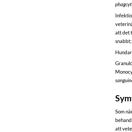
phagcyt
Infekti
veterin
att det 
snabbt; 
Hundar 
Granulo
Monocyt
sanguin
Sym
Som nämn
behandl
att vet