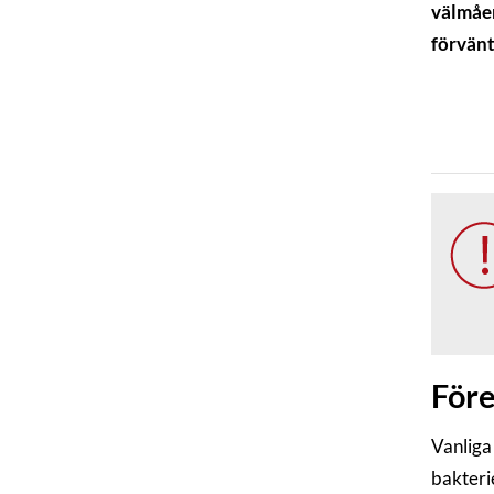
välmåen
förvänt
Före
Vanliga
bakteri