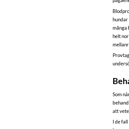
pågåen
Blodpro
hundar 
många h
helt no
mellanr
Provtag
undersö
Beh
Som nämn
behandl
att vet
I de fa