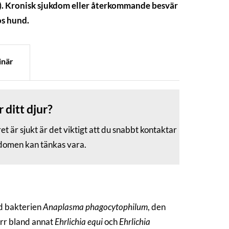
ar). Kronisk sjukdom eller återkommande besvär
hos hund.
inär
r ditt djur?
 är sjukt är det viktigt att du snabbt kontaktar
ukdomen kan tänkas vara.
ed bakterien
Anaplasma phagocytophilum
, den
örr bland annat
Ehrlichia equi
och
Ehrlichia