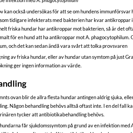
de infektion med
A. phagocytophilum
v kan också undersökas för att se om hundens immunförsvar h
som tidigare infekterats med bakterien har kvar antikroppar i
elt friska hundar har antikroppar mot bakterien, så är det of
rmalt för en hund att ha antikroppar mot A. phagocytophilum. O
um, och det kan sedan ändå vara svårt att tolka provsvaren
ning av friska hundar, eller av hundar utan symtom på just Gra
kning ger ingen information av värde.
andling
ts ovan blir de allra flesta hundar antingen aldrig sjuka, eller 
ing. Någon behandling behövs alltså oftast inte. I en del fall
erinären tycker att antibiotikabehandling behövs.
ll hundarna får sjukdomssymtom på grund av en infektion med