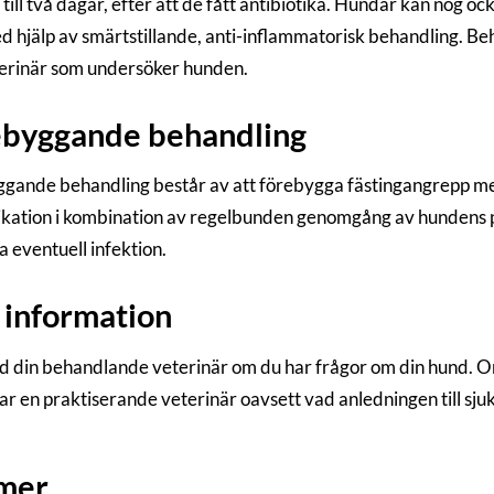
till två dagar, efter att de fått antibiotika. Hundar kan nog ock
ed hjälp av smärtstillande, anti-inflammatorisk behandling. B
erinär som undersöker hunden.
ebyggande behandling
gande behandling består av att förebygga fästingangrepp me
dikation i kombination av regelbunden genomgång av hundens pä
a eventuell infektion.
information
d din behandlande veterinär om du har frågor om din hund. Om 
ar en praktiserande veterinär oavsett vad anledningen till sj
 mer