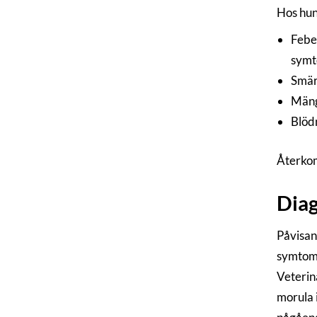
Hos hund
Feber
symto
Smärt
Mängd
Blödn
Återkom
Dia
Påvisa
symtom 
Veterinä
morula 