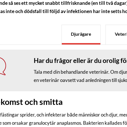
de så ses ett mycket snabbt tillfrisknande (en till två dag
as inte och dödsfall till följd av infektionen har inte setts 
Djurägare
Veter
Har du frågor eller är du orolig fö
Tala med din behandlande veterinär. Om djuret
en veterinär oavsett vad anledningen till sj
komst och smitta
 fästingar sprider, och infekterar både människor och djur, m
e som orsakar granulocytär anaplasmos. Bakterien kallades f