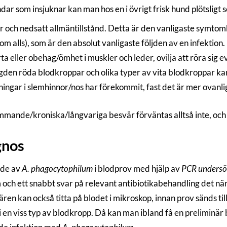
ar som insjuknar kan man hos en i övrigt frisk hund plötsligt s
 och nedsatt allmäntillstånd. Detta är den vanligaste symtomb
m alls), som är den absolut vanligaste följden av en infektion.
a eller obehag/ömhet i muskler och leder, ovilja att röra sig
en röda blodkroppar och olika typer av vita blodkroppar kan på
ingar i slemhinnor/nos har förekommit, fast det är mer ovanli
mande/kroniska/långvariga besvär förväntas alltså inte, och i
gnos
nde av
A. phagocytophilum
i blodprov med hjälp av
PCR undersö
och ett snabbt svar på relevant antibiotikabehandling det n
ren kan också titta på blodet i mikroskop, innan prov sänds till
i en viss typ av blodkropp. Då kan man ibland få en preliminä