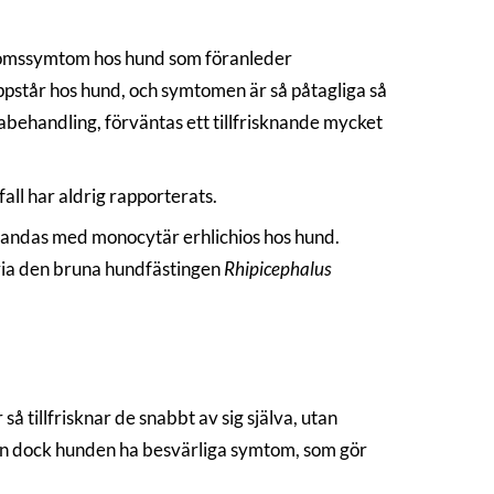
kdomssymtom hos hund som föranleder
ppstår hos hund, och symtomen är så påtagliga så
tikabehandling, förväntas ett tillfrisknande mycket
ll har aldrig rapporterats.
andas med monocytär erhlichios hos hund.
via den bruna hundfästingen
Rhipicephalus
så tillfrisknar de snabbt av sig själva, utan
 kan dock hunden ha besvärliga symtom, som gör