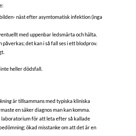
e:
ilden- näst efter asymtomatisk infektion (inga
 eventuellt med uppenbar ledsmärta och hälta.
verkas; det kan i så fall ses i ett blodprov.
gt.
nte heller dödsfall.
kning
är tillsammans med typiska kliniska
ärmaste en säker diagnos man kan komma.
 laboratorium för att leta efter så kallade
r bedömning; ökad misstanke om att det är en