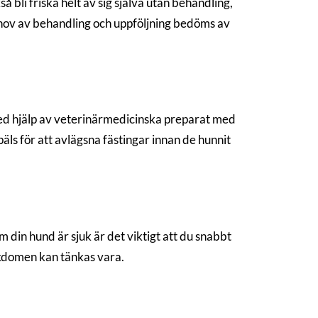
så bli friska helt av sig själva utan behandling,
ehov av behandling och uppföljning bedöms av
d hjälp av veterinärmedicinska preparat med
ls för att avlägsna fästingar innan de hunnit
din hund är sjuk är det viktigt att du snabbt
ukdomen kan tänkas vara.