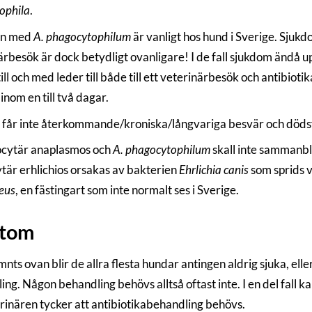
ophila
.
on med
A. phagocytophilum
är vanligt hos hund i Sverige. Sju
ärbesök är dock betydligt ovanligare! I de fall sjukdom ändå u
till och med leder till både till ett veterinärbesök och antibio
inom en till två dagar.
får inte återkommande/kroniska/långvariga besvär och dödsfa
cytär anaplasmos och
A. phagocytophilum
skall inte sammanbl
är erhlichios orsakas av bakterien
Ehrlichia canis
som sprids 
eus
, en fästingart som inte normalt ses i Sverige.
tom
ts ovan blir de allra flesta hundar antingen aldrig sjuka, eller 
ing. Någon behandling behövs alltså oftast inte. I en del fall
erinären tycker att antibiotikabehandling behövs.