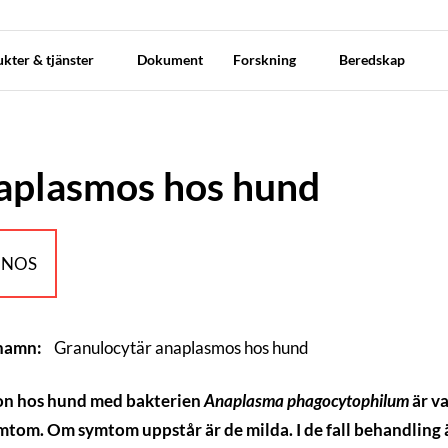
kter & tjänster
Dokument
Forskning
Beredskap
aplasmos hos hund
NOS
 namn:
Granulocytär anaplasmos hos hund
on hos hund med bakterien
Anaplasma phagocytophilum
är va
mtom. Om symtom uppstår är de milda. I de fall behandling 