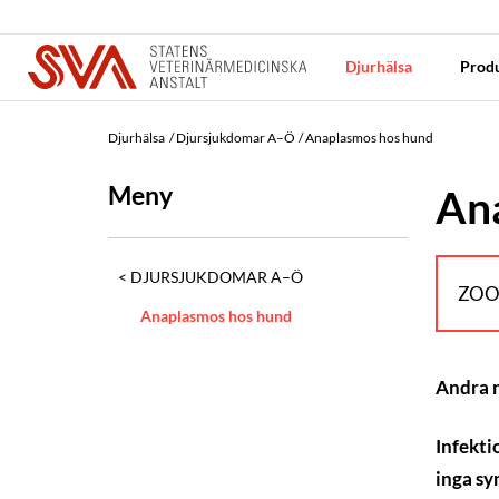
Djurhälsa
Produ
Djurhälsa
Djursjukdomar A–Ö
Anaplasmos hos hund
Meny
An
DJURSJUKDOMAR A–Ö
ZOO
Anaplasmos hos hund
Andra
Infekti
inga sy