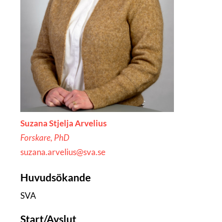
Suzana Stjelja Arvelius
Forskare, PhD
suzana.arvelius@sva.se
Huvudsökande
SVA
Start/Avslut