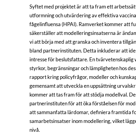
Syftet med projektet är att ta fram ett arbetssä
utformning och utvärdering av effektiva vaccina
fågelinfluensa (HPAI). Ramverket kommer att fun
säkerställer att modelleringsinsatserna är ända
vi att börja med att granska och inventera tillg
bland partnerinstituten. Detta inkluderar att id
intresse för beslutsfattare. En tvärvetenskapl
styrkor, begränsningar och lämpligheten hos des
rapport kring policyfrågor, modeller och kunska
gemensamt att utveckla en uppsättning urvalskrite
kommer att tas fram för att stödja modellval. 
partnerinstituten för att öka förståelsen för m
att sammanfatta lärdomar, definiera framtida for
samarbetsinsatser inom modellering, vilket läg
nivå.