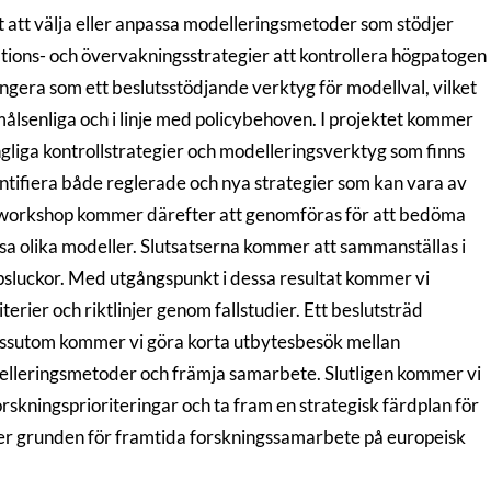
tt att välja eller anpassa modelleringsmetoder som stödjer
tions- och övervakningsstrategier att kontrollera högpatogen
gera som ett beslutsstödjande verktyg för modellval, vilket
målsenliga och i linje med policybehoven. I projektet kommer
ängliga kontrollstrategier och modelleringsverktyg som finns
entifiera både reglerade och nya strategier som kan vara av
ig workshop kommer därefter att genomföras för att bedöma
sa olika modeller. Slutsatserna kommer att sammanställas i
psluckor. Med utgångspunkt i dessa resultat kommer vi
rier och riktlinjer genom fallstudier. Ett beslutsträd
Dessutom kommer vi göra korta utbytesbesök mellan
odelleringsmetoder och främja samarbete. Slutligen kommer vi
skningsprioriteringar och ta fram en strategisk färdplan för
ger grunden för framtida forskningssamarbete på europeisk