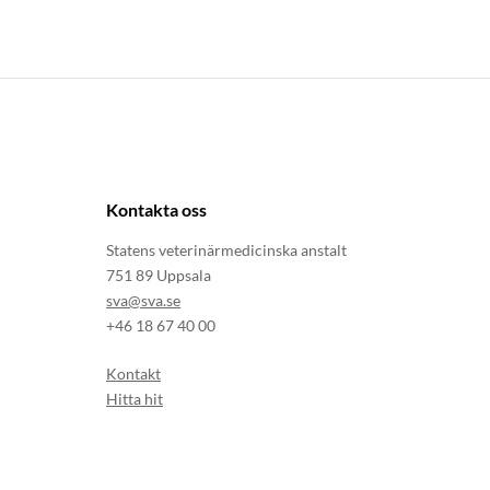
Kontakta oss
Statens veterinärmedicinska anstalt
751 89 Uppsala
sva@sva.se
+46 18 67 40 00
Kontakt
Hitta hit