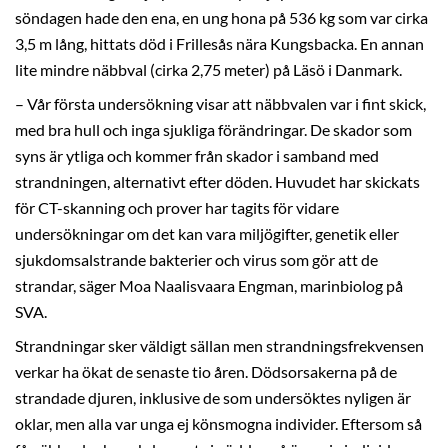
söndagen hade den ena, en ung hona på 536 kg som var cirka
3,5 m lång, hittats död i Frillesås nära Kungsbacka. En annan
lite mindre näbbval (cirka 2,75 meter) på Läsö i Danmark.
– Vår första undersökning visar att näbbvalen var i fint skick,
med bra hull och inga sjukliga förändringar. De skador som
syns är ytliga och kommer från skador i samband med
strandningen, alternativt efter döden. Huvudet har skickats
för CT-skanning och prover har tagits för vidare
undersökningar om det kan vara miljögifter, genetik eller
sjukdomsalstrande bakterier och virus som gör att de
strandar, säger Moa Naalisvaara Engman, marinbiolog på
SVA.
Strandningar sker väldigt sällan men strandningsfrekvensen
verkar ha ökat de senaste tio åren. Dödsorsakerna på de
strandade djuren, inklusive de som undersöktes nyligen är
oklar, men alla var unga ej könsmogna individer. Eftersom så