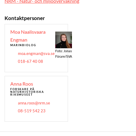
NRM - Natur- och miljöövervakning
Kontaktpersoner
Moa Naalisvaara
Engman
MARINBIOLOG
Foto: Jonas
moa.engman@sva.se
Förare/SVA
018-67 40 08
Anna Roos
FORSKARE
PÅ
NATURHISTORISKA
RIKSMUSEET
anna.roos@nrm.se
08-519 542 23