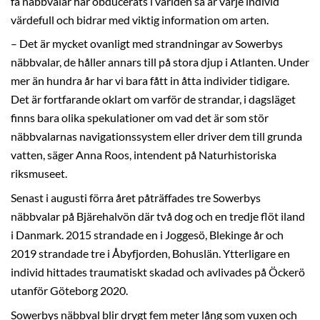
få näbbvalar har obducerats i världen så är varje individ
värdefull och bidrar med viktig information om arten.
– Det är mycket ovanligt med strandningar av Sowerbys
näbbvalar, de håller annars till på stora djup i Atlanten. Under
mer än hundra år har vi bara fått in åtta individer tidigare.
Det är fortfarande oklart om varför de strandar, i dagsläget
finns bara olika spekulationer om vad det är som stör
näbbvalarnas navigationssystem eller driver dem till grunda
vatten, säger Anna Roos, intendent på Naturhistoriska
riksmuseet.
Senast i augusti förra året påträffades tre Sowerbys
näbbvalar på Bjärehalvön där två dog och en tredje flöt iland
i Danmark. 2015 strandade en i Joggesö, Blekinge år och
2019 strandade tre i Åbyfjorden, Bohuslän. Ytterligare en
individ hittades traumatiskt skadad och avlivades på Öckerö
utanför Göteborg 2020.
Sowerbys näbbval blir drygt fem meter lång som vuxen och