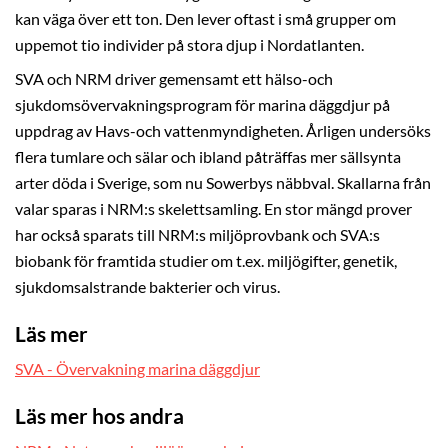
kan väga över ett ton. Den lever oftast i små grupper om
uppemot tio individer på stora djup i Nordatlanten.
SVA och NRM driver gemensamt ett hälso-och
sjukdomsövervakningsprogram för marina däggdjur på
uppdrag av Havs-och vattenmyndigheten. Årligen undersöks
flera tumlare och sälar och ibland påträffas mer sällsynta
arter döda i Sverige, som nu Sowerbys näbbval. Skallarna från
valar sparas i NRM:s skelettsamling. En stor mängd prover
har också sparats till NRM:s miljöprovbank och SVA:s
biobank för framtida studier om t.ex. miljögifter, genetik,
sjukdomsalstrande bakterier och virus.
Läs mer
SVA - Övervakning marina däggdjur
Läs mer hos andra