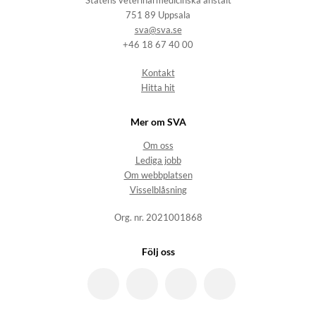
Statens veterinärmedicinska anstalt
751 89 Uppsala
sva@sva.se
+46 18 67 40 00
Kontakt
Hitta hit
Mer om SVA
Om oss
Lediga jobb
Om webbplatsen
Visselblåsning
Org. nr. 2021001868
Följ oss