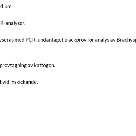
edium.
CR-analyser.
yseras med PCR, undantaget träckprov för analys av Brachys
r provtagning av kattögon.
t vid inskickande.