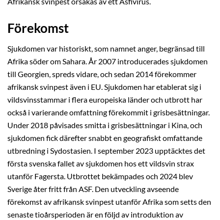
Afrikansk svinpest orsakas av ett Asfivirus.
Förekomst
Sjukdomen var historiskt, som namnet anger, begränsad till
Afrika söder om Sahara. År 2007 introducerades sjukdomen
till Georgien, spreds vidare, och sedan 2014 förekommer
afrikansk svinpest även i EU. Sjukdomen har etablerat sig i
vildsvinsstammar i flera europeiska länder och utbrott har
också i varierande omfattning förekommit i grisbesättningar.
Under 2018 påvisades smitta i grisbesättningar i Kina, och
sjukdomen fick därefter snabbt en geografiskt omfattande
utbredning i Sydostasien. I september 2023 upptäcktes det
första svenska fallet av sjukdomen hos ett vildsvin strax
utanför Fagersta. Utbrottet bekämpades och 2024 blev
Sverige åter fritt från ASF. Den utveckling avseende
förekomst av afrikansk svinpest utanför Afrika som setts den
senaste tioårsperioden är en följd av introduktion av