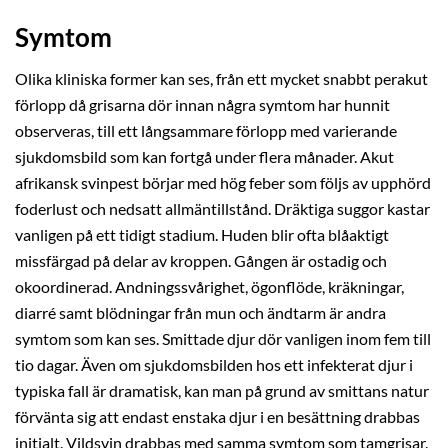
Symtom
Olika kliniska former kan ses, från ett mycket snabbt perakut
förlopp då grisarna dör innan några symtom har hunnit
observeras, till ett långsammare förlopp med varierande
sjukdomsbild som kan fortgå under flera månader. Akut
afrikansk svinpest börjar med hög feber som följs av upphörd
foderlust och nedsatt allmäntillstånd. Dräktiga suggor kastar
vanligen på ett tidigt stadium. Huden blir ofta blåaktigt
missfärgad på delar av kroppen. Gången är ostadig och
okoordinerad. Andningssvårighet, ögonflöde, kräkningar,
diarré samt blödningar från mun och ändtarm är andra
symtom som kan ses. Smittade djur dör vanligen inom fem till
tio dagar. Även om sjukdomsbilden hos ett infekterat djur i
typiska fall är dramatisk, kan man på grund av smittans natur
förvänta sig att endast enstaka djur i en besättning drabbas
initialt. Vildsvin drabbas med samma symtom som tamgrisar.