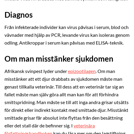
Diagnos
Från infekterade individer kan virus påvisas i serum, blod och
vävnader med hjälp av PCR, levande virus kan isoleras genom
odling. Antikroppar i serum kan påvisas med ELISA-teknik.
Om man misstänker sjukdomen
Afrikansk svinpest lyder under
epizootilagen
. Om man
misstänker att ett djur drabbats av sjukdomen måste man
genast tillkalla veterinär. Till dess att en veterinär tar sig an
fallet måste man själv göra allt man kan för att förhindra
smittspridning. Man måste se till att inga andra grisar utsätts
för direkt eller indirekt kontakt med smittade djur. Misstänkt
smittade grisar får absolut inte flyttas från den besättning
eller det stall där de befinner sig. I
veterinära
författningshandboken
kan du läsa mer om den lagstiftning