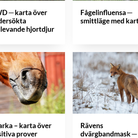
D ─ karta över
Fågelinfluensa ─
dersökta
smittläge med kar
tlevande hjortdjur
rka – karta över
Rävens
itiva prover
dvärgbandmask ─