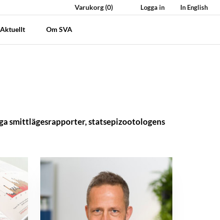
Varukorg
(0)
Logga in
In English
Aktuellt
Om SVA
iga smittlägesrapporter, statsepizootologens