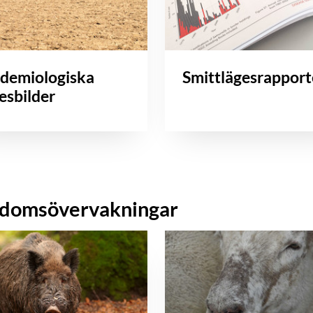
idemiologiska
Smittlägesrapport
esbilder
kdomsövervakningar