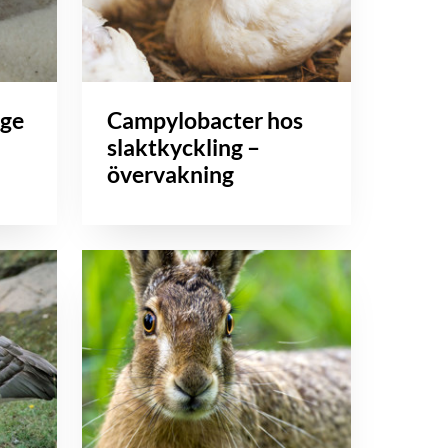
äge
Campylobacter hos
slaktkyckling –
övervakning