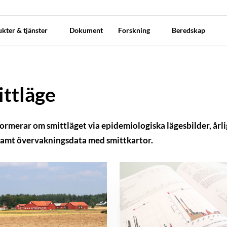
kter & tjänster
Dokument
Forskning
Beredskap
ttläge
ormerar om smittläget via epidemiologiska lägesbilder, årl
samt övervakningsdata med smittkartor.