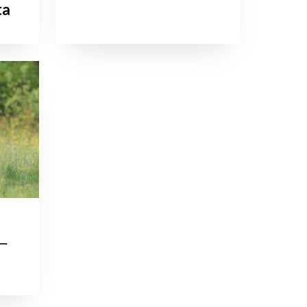
ta
 ─