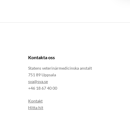
Kontakta oss
Statens veterinärmedicinska anstalt
751 89 Uppsala
sva@sva.se
+46 18 67 40 00
Kontakt
Hitta hit