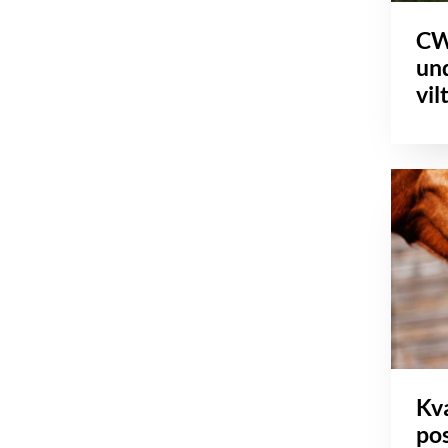
CW
un
vil
Kva
pos