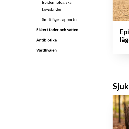
Epidemiologiska
lägesbilder
Smittlägesrapporter
Säkert foder och vatten
Ep
läg
Antibiotika
Vårdhygien
Sju