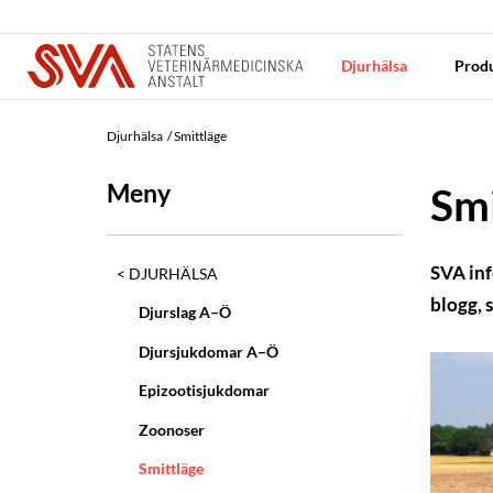
Djurhälsa
Produ
Djurhälsa
Smittläge
Meny
Smi
SVA inf
DJURHÄLSA
blogg, 
Djurslag A–Ö
Djursjukdomar A–Ö
Epizootisjukdomar
Zoonoser
Smittläge