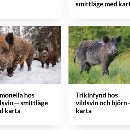
smittläge med kar
lmonella hos
Trikinfynd hos
dsvin ─ smittläge
vildsvin och björn
d karta
karta