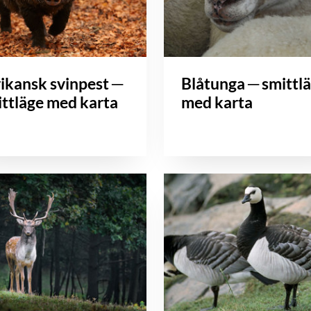
ikansk svinpest ─
Blåtunga ─ smittl
ttläge med karta
med karta