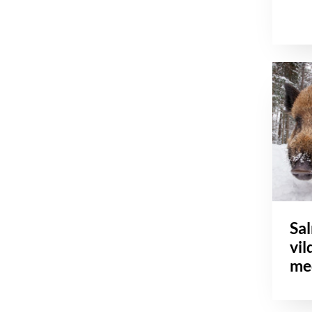
Sa
vil
me