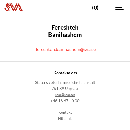
(0)
Fereshteh
Banihashem
fereshteh.banihashem@sva.se
Kontakta oss
Statens veterinärmedicinska anstalt
751 89 Uppsala
sva@sva.se
+46 18 67 40 00
Kontakt
Hitta hit