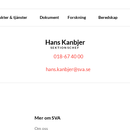
kter & tjänster
Dokument
Forskning
Beredskap
Hans Kanbjer
SEKTIONSCHEF
018-67 40 00
hans.kanbjer@sva.se
Mer om SVA
Om oss