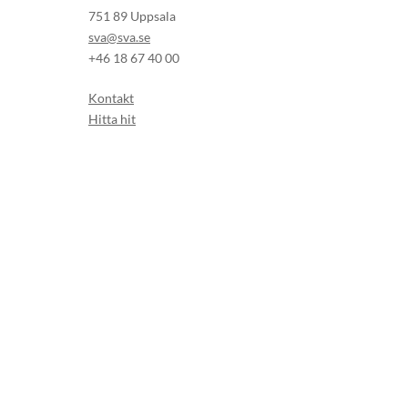
751 89 Uppsala
sva@sva.se
+46 18 67 40 00
Kontakt
Hitta hit