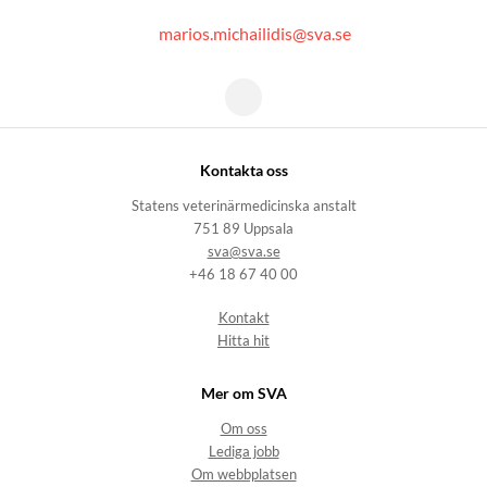
marios.michailidis@sva.se
Kontakta oss
Statens veterinärmedicinska anstalt
751 89 Uppsala
sva@sva.se
+46 18 67 40 00
Kontakt
Hitta hit
Mer om SVA
Om oss
Lediga jobb
Om webbplatsen