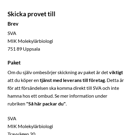
Skicka provet till
Brev
SVA
MIK Molekylärbiologi
751 89 Uppsala
Paket
Om du själv ombesörjer skickning av paket är det
viktigt
att du köper en
tjänst med leverans till företag
. Detta är
för att försändelsen ska komma direkt till SVA och inte
hamna hos ett ombud. Se mer information under
rubriken
"Så här packar du"
.
SVA
MIK Molekylärbiologi
Travvägen 20