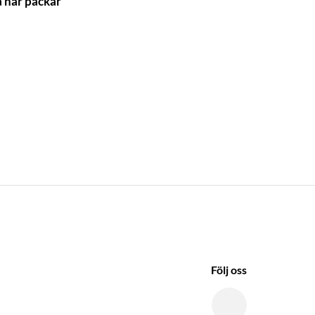
å här packar
Följ oss