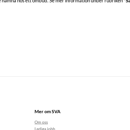
te hamna hos ett ombud. Se mer information under rubriken
"S
Mer om SVA
Om oss
Lediga jobb