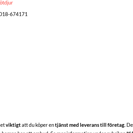
lötdjur
, 018-674171
det
viktigt
att du köper en
tjänst med leverans till företag
. De