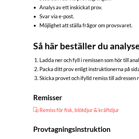
Analys av ett inskickat prov.
Svar via e-post.
Möjlighet att ställa frågor om provsvaret.
Så här beställer du analys
Ladda ner och fyll i remissen som hör till an
Packa ditt prov enligt instruktionerna på si
Skicka provet och ifylld remiss till adressen
Remisser
Remiss för fisk, blötdjur & kräftdjur
Provtagningsinstruktion