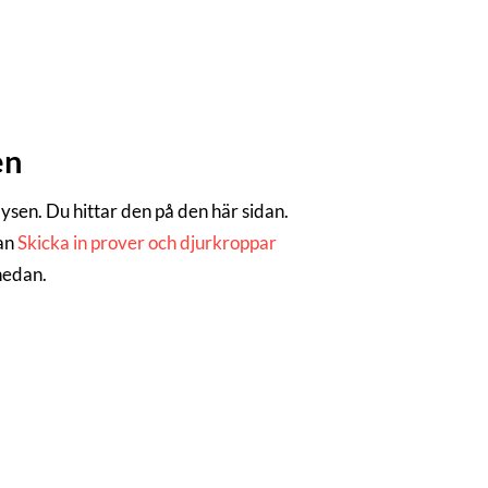
en
alysen. Du hittar den på den här sidan.
dan
Skicka in prover och djurkroppar
 nedan.