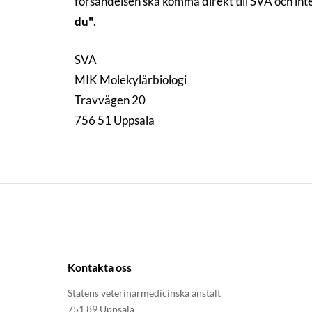
försändelsen ska komma direkt till SVA och in
du"
.
SVA
MIK Molekylärbiologi
Travvägen 20
756 51 Uppsala
Kontakta oss
Statens veterinärmedicinska anstalt
751 89 Uppsala