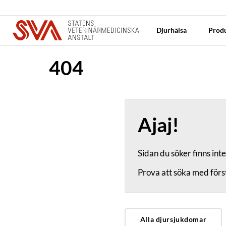
Djurhälsa
Produ
404
Ajaj!
Sidan du söker finns int
Prova att söka med först
Alla djursjukdomar