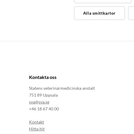
Alla smittkartor
Kontakta oss
Statens veterinärmedicinska anstalt
751 89 Uppsala
sva@sva.se
+46 18 67 40 00
Kontakt
Hitta hit