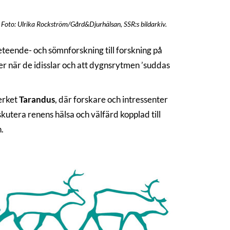
. Foto: Ulrika Rockström/Gård&Djurhälsan, SSR:s bildarkiv.
eteende- och sömnforskning till forskning på
ver när de idisslar och att dygnsrytmen ’suddas
erket
Tarandus
, där forskare och intressenter
skutera renens hälsa och välfärd kopplad till
.