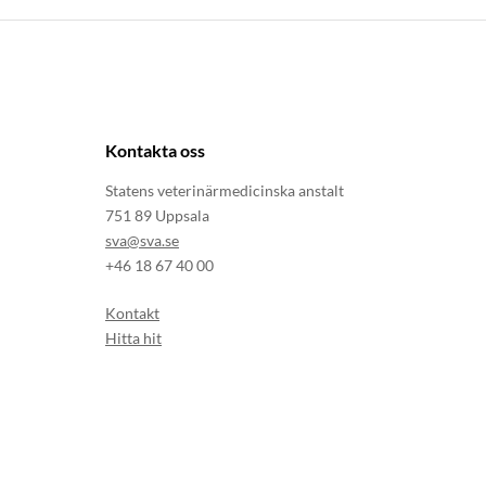
Kontakta oss
Statens veterinärmedicinska anstalt
751 89 Uppsala
sva@sva.se
+46 18 67 40 00
Kontakt
Hitta hit