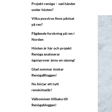
Projekt renöga – vad händer
under hösten?
Vilka poxvirus finns påvisat
på ren?
Pågående forskning på ren i
Norden
Hösten är här och projekt
Renöga analyserar
ögonprover ännu en säsong!
Glad sommar önskar
RenögaBloggen!
Nu börjar ett nytt
renskötselår!
Välkommen tillbaka till
Renögabloggen!