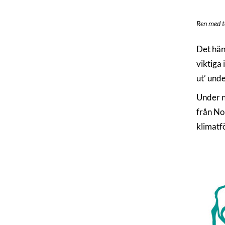
Ren med te
Det hän
viktiga 
ut’ und
Under n
från Nor
klimatf