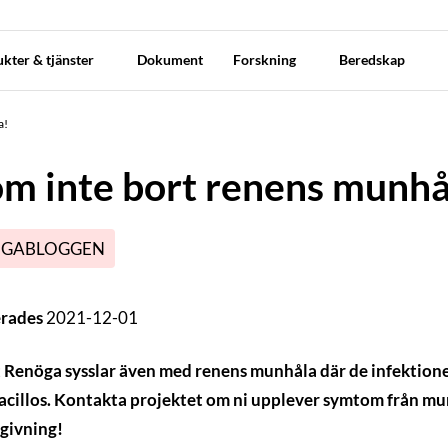
kter & tjänster
Dokument
Forskning
Beredskap
a!
m inte bort renens munhå
GABLOGGEN
erades
2021-12-01
 Renöga sysslar även med renens munhåla där de infektioner s
cillos. Kontakta projektet om ni upplever symtom från munh
givning!