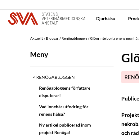
Djurhälsa
Produ
Aktuellt
Bloggar
Renögabloggen
Glöm inte bort renens munhål
Meny
Glö
RENÖ
RENÖGABLOGGEN
Renögabloggens författare
disputerar!
Public
Vad innebär utfodring för
renens hälsa?
Projekt
nekroba
Ny artikel publicerad inom
och råd
projekt Renöga!