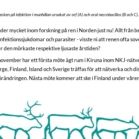
cken på infektion i munhålan orsakat av orf (A) och oral necrobacillos (B och C)
der mycket inom forskning på ren i Norden just nu! Allt från b
infektionssjukdomar och parasiter - visste ni att renen ofta so
er den mörkaste respektive ljusaste årstiden?
ovember har ett första möte ägt rum i Kiruna inom NKJ-nätv
ge, Finland, Island och Sverige träffas för att nätverka och di
örändringen. Nästa möte kommer att ske i Finland under våren