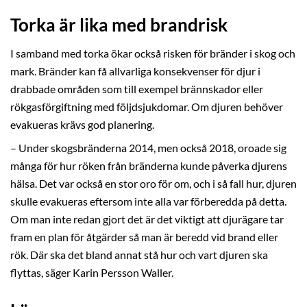
Torka är lika med brandrisk
I samband med torka ökar också risken för bränder i skog och
mark. Bränder kan få allvarliga konsekvenser för djur i
drabbade områden som till exempel brännskador eller
rökgasförgiftning med följdsjukdomar. Om djuren behöver
evakueras krävs god planering.
– Under skogsbränderna 2014, men också 2018, oroade sig
många för hur röken från bränderna kunde påverka djurens
hälsa. Det var också en stor oro för om, och i så fall hur, djuren
skulle evakueras eftersom inte alla var förberedda på detta.
Om man inte redan gjort det är det viktigt att djurägare tar
fram en plan för åtgärder så man är beredd vid brand eller
rök. Där ska det bland annat stå hur och vart djuren ska
flyttas, säger Karin Persson Waller.