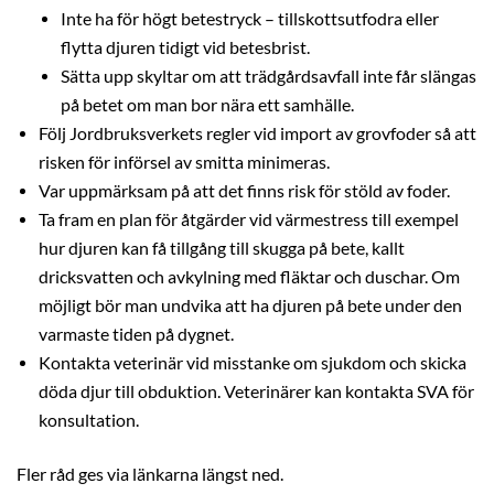
Inte ha för högt betestryck – tillskottsutfodra eller
flytta djuren tidigt vid betesbrist.
Sätta upp skyltar om att trädgårdsavfall inte får slängas
på betet om man bor nära ett samhälle.
Följ Jordbruksverkets regler vid import av grovfoder så att
risken för införsel av smitta minimeras.
Var uppmärksam på att det finns risk för stöld av foder.
Ta fram en plan för åtgärder vid värmestress till exempel
hur djuren kan få tillgång till skugga på bete, kallt
dricksvatten och avkylning med fläktar och duschar. Om
möjligt bör man undvika att ha djuren på bete under den
varmaste tiden på dygnet.
Kontakta veterinär vid misstanke om sjukdom och skicka
döda djur till obduktion. Veterinärer kan kontakta SVA för
konsultation.
Fler råd ges via länkarna längst ned.