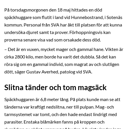
På torsdagsmorgonen den 18 maj hittades en död
späckhuggare som flutit i land vid Hunnebostrand, i Sotenäs
kommun. Personal från SVA har åkt till platsen för att kunna
undersöka djuret samt ta prover. Förhoppningsvis kan
proverna senare visa vad som orsakade dess död.
– Det är en vuxen, mycket mager och gammal hane. Vikten är
cirka 2800 kilo, men borde ha varit det dubbla. Så det kan
röra sig om en gammal individ, som magrat av och slutligen
dött, säger Gustav Averhed, patolog vid SVA.
Slitna tänder och tom magsäck
Späckhuggaren är 6,8 meter lång. På plats kunde man se att
tänderna var kraftigt nedslitna, ner till pulpan. Mag- och
tarmsystemet var tomt, och den hade endast lindrigt med
parasiter. Enstaka blåmärken fanns på kroppen och