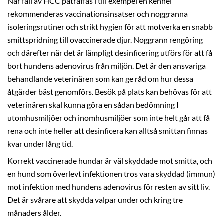
När fall av HCC påträffas i till exempel en kennel
rekommenderas vaccinationsinsatser och noggranna
isoleringsrutiner och strikt hygien för att motverka en snabb
smittspridning till ovaccinerade djur. Noggrann rengöring
och därefter när det är lämpligt desinficering utförs för att få
bort hundens adenovirus från miljön. Det är den ansvariga
behandlande veterinären som kan ge råd om hur dessa
åtgärder bäst genomförs. Besök på plats kan behövas för att
veterinären skal kunna göra en sådan bedömning I
utomhusmiljöer och inomhusmiljöer som inte helt går att få
rena och inte heller att desinficera kan alltså smittan finnas
kvar under lång tid.
Korrekt vaccinerade hundar är väl skyddade mot smitta, och
en hund som överlevt infektionen tros vara skyddad (immun)
mot infektion med hundens adenovirus för resten av sitt liv.
Det är svårare att skydda valpar under och kring tre
månaders ålder.