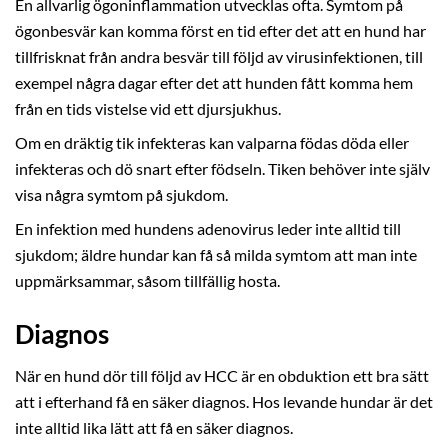
En allvarlig ögoninflammation utvecklas ofta. Symtom på
ögonbesvär kan komma först en tid efter det att en hund har
tillfrisknat från andra besvär till följd av virusinfektionen, till
exempel några dagar efter det att hunden fått komma hem
från en tids vistelse vid ett djursjukhus.
Om en dräktig tik infekteras kan valparna födas döda eller
infekteras och dö snart efter födseln. Tiken behöver inte själv
visa några symtom på sjukdom.
En infektion med hundens adenovirus leder inte alltid till
sjukdom; äldre hundar kan få så milda symtom att man inte
uppmärksammar, såsom tillfällig hosta.
Diagnos
När en hund dör till följd av HCC är en obduktion ett bra sätt
att i efterhand få en säker diagnos. Hos levande hundar är det
inte alltid lika lätt att få en säker diagnos.