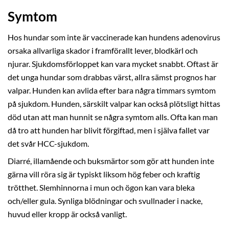
Symtom
Hos hundar som inte är vaccinerade kan hundens adenovirus
orsaka allvarliga skador i framförallt lever, blodkärl och
njurar. Sjukdomsförloppet kan vara mycket snabbt. Oftast är
det unga hundar som drabbas värst, allra sämst prognos har
valpar. Hunden kan avlida efter bara några timmars symtom
på sjukdom. Hunden, särskilt valpar kan också plötsligt hittas
död utan att man hunnit se några symtom alls. Ofta kan man
då tro att hunden har blivit förgiftad, men i själva fallet var
det svår HCC-sjukdom.
Diarré, illamående och buksmärtor som gör att hunden inte
gärna vill röra sig är typiskt liksom hög feber och kraftig
trötthet. Slemhinnorna i mun och ögon kan vara bleka
och/eller gula. Synliga blödningar och svullnader i nacke,
huvud eller kropp är också vanligt.