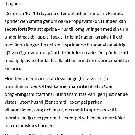
diagnos.
De första 10–14 dagarna efter det att en hund infekterats
sprider den smitta genom olika kroppsvätskor. Hunden kan
sedan fortsätta att sprida virus till omgivningen med sin urin
under lång tid; i upp till sex till nio månader, kanske till och
med ännu längre. En del smittspridande hundar visar aldrig
själva några symtom på att de är infekterade. Det går inte att
med hjälp av tester fastställa att en hund inte sprider smitta i
sin urin.
Hundens adenovirus kan leva länge (flera veckor) i
utomhusmiljöer. Oftast känner man inte till att sådan
omgivningssmitta finns. Hundar smittas vanligen just när de
vistas i utomhusmiljöer som till exempel parker,
villaområden, skog och mark, men smitta sprids också i
inomhusmiljö och genom till exempel vatten och matskålar
och människors händer.