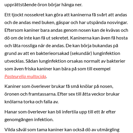
upprättstående öron börjar hänga ner.
Ett tjockt nossekret kan göra att kaninerna få svårt att andas
och de andas med buken, gäspar och har utspända nosvingar.
Eftersom kaniner bara andas genom nosen kan de kvävas och
dö om de inte kan få ut sekretet. Kaninerna kan även få hosta
och låta rossliga när de andas. De kan börja bukandas på
grund av att en bakterieorsakad (sekundär) lunginfektion
utvecklas. Sådan lunginfektion orsakas normalt av bakterier
som även friska kaniner kan bära på som till exempel
Pasteurella multocida
.
Kaniner som överlever brukar få små knölar på nosen,
öronen och framtassarna. Efter sex till åtta veckor brukar
knölarna torka och falla av.
Hanar som överlever kan bli infertila upp till ett år efter
genomgången infektion.
Vilda såväl som tama kaniner kan också dö av utmärgling