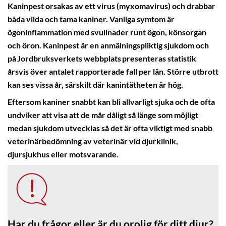
Kaninpest orsakas av ett virus (myxomavirus) och drabbar
båda vilda och tama kaniner. Vanliga symtom är
ögoninflammation med svullnader runt ögon, könsorgan
och öron. Kaninpest är en anmälningspliktig sjukdom och
på Jordbruksverkets webbplats presenteras statistik
årsvis över antalet rapporterade fall per län. Större utbrott
kan ses vissa år, särskilt där kanintätheten är hög.
Eftersom kaniner snabbt kan bli allvarligt sjuka och de ofta
undviker att visa att de mår dåligt så länge som möjligt
medan sjukdom utvecklas så det är ofta viktigt med snabb
veterinärbedömning av veterinär vid djurklinik,
djursjukhus eller motsvarande.
Har du frågor eller är du orolig för ditt djur?