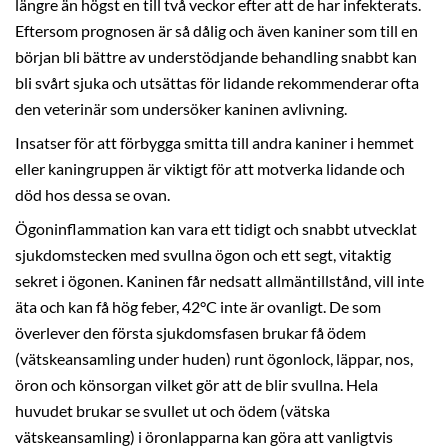
längre än högst en till två veckor efter att de har infekterats.
Eftersom prognosen är så dålig och även kaniner som till en
början bli bättre av understödjande behandling snabbt kan
bli svårt sjuka och utsättas för lidande rekommenderar ofta
den veterinär som undersöker kaninen avlivning.
Insatser för att förbygga smitta till andra kaniner i hemmet
eller kaningruppen är viktigt för att motverka lidande och
död hos dessa se ovan.
Ögoninflammation kan vara ett tidigt och snabbt utvecklat
sjukdomstecken med svullna ögon och ett segt, vitaktig
sekret i ögonen. Kaninen får nedsatt allmäntillstånd, vill inte
äta och kan få hög feber, 42°C inte är ovanligt. De som
överlever den första sjukdomsfasen brukar få ödem
(vätskeansamling under huden) runt ögonlock, läppar, nos,
öron och könsorgan vilket gör att de blir svullna. Hela
huvudet brukar se svullet ut och ödem (vätska
vätskeansamling) i öronlapparna kan göra att vanligtvis