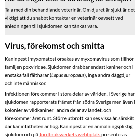
Tala med din behandlande veterinär. Om djuret är sjukt är det
viktigt att du snabbt kontaktar en veterinär oavsett vad
anledningen till sjukdomen kan tänkas vara.
Virus, förekomst och smitta
Kaninpest (myxomatos) orsakas av myxomavirus som tillhör
familjen poxviridae. Sjukdomen drabbar endast kaniner och i
enstaka fall fältharar (
Lepus europaeus
), inga andra däggdjur
och inte människor.
Infektionen förekommer i stora delar av världen. I Sverige har
sjukdomen rapporterats främst från södra Sverige men även i
kolonier av vildkaniner i andra delar av landet, och
förekommer året runt. Större utbrott kan ses vissa år, särskilt
där kanintätheten är hög. Kaninpest är en anmälningspliktig
sjukdom och på
Jordbruksverkets webbplats
presenteras