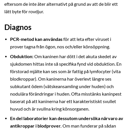
eftersom de inte äter alternativt på grund av att de blir ett
lätt byte för rovdjur.
Diagnos
PCR-metod
kan användas
för att leta efter viruset i
prover tagna från ögon, nos och/eller könsöppning.
Obduktion:
Om kaninen har dött i det akuta skedet av
sjukdomen hittas inte så specifika fynd vid obduktion. En
förstorad mjälte kan ses som är fattig på lymfocyter (vita
blodkroppar). Om kaninerna har överlevt längre ses
subkutant ödem (vätskeansamling under huden) och
nodulära förändringar i huden. Ofta misstänks kaninpest
baserat på att kaninerna har ett karakteristiskt svullet
huvud och är svullna kring könsorganen.
En del laboratorier kan dessutom undersöka närvaro av
antikroppar i blodprover.
Om man funderar på sådan