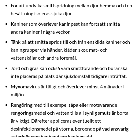
För att undvika smittspridning mellan djur hemma och i en
besättning isoleras sjuka djur.
Kaniner som överlever kaninpest kan fortsatt smitta
andra kaniner i några veckor.
Tänk på att smitta sprids till och från enskilda kaniner och
kaningrupper via händer, kläder, skor, mat- och
vattenskålar och andra föremål.
Jord och gräs kan också vara smittförande och burar ska
inte placeras på plats där sjukdomsfall tidigare inträffat.
Myxomavirus är tåligt och överlever minst 4 månader i
miljön.
Rengöring med till exempel såpa eller motsvarande
rengöringsmedel och vatten tills all synlig smuts är borta
är viktigt.
Därefter appliceras eventuellt ett
desinfektionsmedel på ytorna, beroende på vad ansvarig
veterinär som har hand om kaninen vid