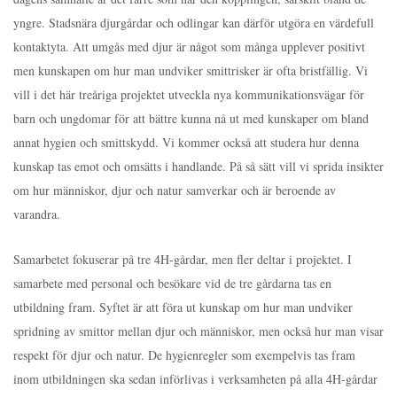
yngre. Stadsnära djurgårdar och odlingar kan därför utgöra en värdefull
kontaktyta. Att umgås med djur är något som många upplever positivt
men kunskapen om hur man undviker smittrisker är ofta bristfällig. Vi
vill i det här treåriga projektet utveckla nya kommunikationsvägar för
barn och ungdomar för att bättre kunna nå ut med kunskaper om bland
annat hygien och smittskydd. Vi kommer också att studera hur denna
kunskap tas emot och omsätts i handlande. På så sätt vill vi sprida insikter
om hur människor, djur och natur samverkar och är beroende av
varandra.
Samarbetet fokuserar på tre 4H-gårdar, men fler deltar i projektet. I
samarbete med personal och besökare vid de tre gårdarna tas en
utbildning fram. Syftet är att föra ut kunskap om hur man undviker
spridning av smittor mellan djur och människor, men också hur man visar
respekt för djur och natur. De hygienregler som exempelvis tas fram
inom utbildningen ska sedan införlivas i verksamheten på alla 4H-gårdar