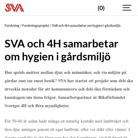
(0)
Forskning
Forskningsprojekt
SVA och 4H samarbetar om hygien i gårdsmiljö
SVA och 4H samarbetar
om hygien i gårdsmiljö
Hur sprids smittor mellan djur och människor, och via miljön på
gårdar som tar emot besök? SVA har startat ett projekt som dels ska
utveckla metoder för att kommunicera och dels öka förståelsen och
kunskapen om dessa frågor. Samarbetspartner är Riksförbundet
Sveriges 4H och flera myndigheter.
För 50-60 år sedan hade många en naturlig kontakt med lantbruket och
dess djur antingen genom ett eget lantbruk, eller via släkt eller vänner. I
dagens samhälle är det färre som har den kopplingen, särskilt bland de