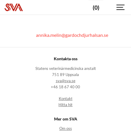
(0)
annika.melin@gardochdjurhalsan.se
Kontakta oss
Statens veterinärmedicinska anstalt
751 89 Uppsala
sva@sva.se
+46 18 67 40 00
Kontakt
Hitta hit
Mer om SVA
Om oss